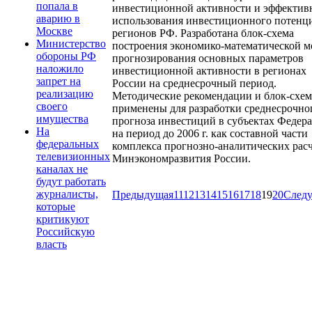
попала в
инвестиционной активности и эффектив
аварию в
использования инвестиционного потенц
Москве
регионов РФ. Разработана блок-схема
Министерство
построения экономико-математической м
обороны РФ
прогнозирования основных параметров
наложило
инвестиционной активности в регионах
запрет на
России на среднесрочный период.
реализацию
Методические рекомендации и блок-схем
своего
применены для разработки среднесрочно
имущества
прогноза инвестиций в субъектах Федер
На
на период до 2006 г. как составной части
федеральных
комплекса прогнозно-аналитических рас
телевизионных
Минэкономразвития России.
каналах не
будут работать
журналисты,
Предыдущая
11
12
13
14
15
16
17
18
19
20
След
которые
критикуют
Российскую
власть