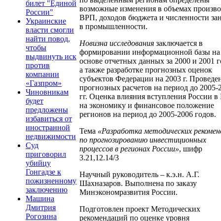
билет "Единой
возможные изменения в объемах произво
России"
ВРП, доходов бюджета и численности за
Украинские
в промышленности.
власти смогли
найти повод,
Новизна исследования
заключается в
чтобы
формировании информационной базы на
выдвинуть иск
основе отчетных данных за 2000 и 2001 г
против
а также разработке прогнозных оценок
компании
субъектов Федерации на 2003 г. Проведе
«Газпром»
прогнозных расчетов на период до 2005-
Чиновникам
гг. Оценка влияния вступления России 
будет
на экономику и финансовое положение
предложены
регионов на период до 2005-2006 годов.
избавиться от
иностранной
Тема
«Разработка методических рекомен
недвижимости
по прогнозированию инвестиционных
Суд
процессов в регионах России»
, шифр
приговорил
3.21,12.14/3
убийцу
Гонгадзе к
Научный руководитель – к.э.н. А.Г.
пожизненному
Шахназаров. Выполнена по заказу
заключению
Минэкономразвития России.
Машина
Дмитрия
Подготовлен проект Методических
Рогозина
рекомендаций по оценке уровня