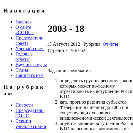
Н а в и г а ц и я
Главная
2003 - 18
О сайте
«СОПС»
Председатели
совета
15 Августа 2012
|
Рубрика:
Отчёты
Ученый совет
Страница 19 из 62
Годовые
отчёты
Научные труды
Статьи
Задачи исследования:
Написать нам
определить группы регионов, экон
которых может по-разному
П о р у б р и к
отреагировать на вступление Росси
а м
ВТО;
дать прогноз развития субъектов
Новости
Федерации на период до 2005 г. в
Председатели
существующих условиях
СОПС
внешнеэкономической деятельност
Секции
оценить влияние вступления Росси
ученого совета
ВТО на основные экономические