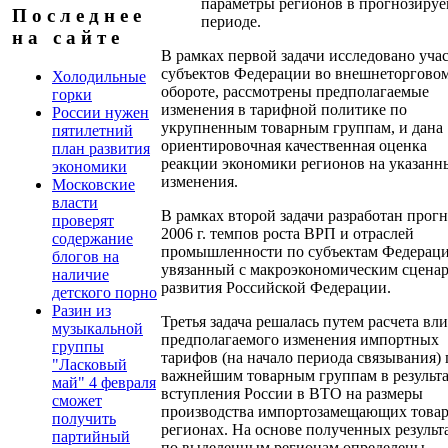
параметры регионов в прогнозиру
П о с л е д н е е
периоде.
н а с а й т е
В рамках первой задачи исследовано уча
субъектов Федерации во внешнеторгово
Холодильные
обороте, рассмотрены предполагаемые
горки
изменения в тарифной политике по
России нужен
укрупненным товарным группам, и дана
пятилетний
ориентировочная качественная оценка
план развития
реакции экономики регионов на указанн
экономики
изменения.
Московские
власти
В рамках второй задачи разработан прогн
проверят
2006 г. темпов роста ВРП и отраслей
содержание
промышленности по субъектам Федераци
блогов на
увязанный с макроэкономическим сцена
наличие
развития Российской Федерации.
детского порно
Разин из
Третья задача решалась путем расчета вл
музыкальной
предполагаемого изменения импортных
группы
тарифов (на начало периода связывания) 
"Ласковый
важнейшим товарным группам в результа
май" 4 февраля
вступления России в ВТО на размеры
сможет
производства импортозамещающих товар
получить
регионах. На основе полученных результ
партийный
по выделенным регионам определены