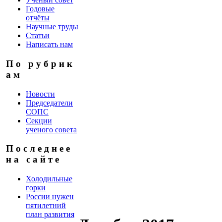
Годовые
отчёты
Научные труды
Статьи
Написать нам
П о р у б р и к
а м
Новости
Председатели
СОПС
Секции
ученого совета
П о с л е д н е е
н а с а й т е
Холодильные
горки
России нужен
пятилетний
план развития