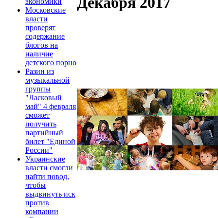
Декабря 2017
экономики
Московские
власти
проверят
содержание
блогов на
наличие
детского порно
Разин из
музыкальной
группы
"Ласковый
май" 4 февраля
сможет
получить
партийный
билет "Единой
России"
Украинские
власти смогли
найти повод,
чтобы
выдвинуть иск
против
компании