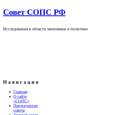
Совет СОПС РФ
Исследования в области экономики и политики
Н а в и г а ц и я
Главная
О сайте
«СОПС»
Председатели
совета
Ученый совет