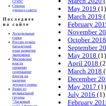
March 2020
СОПС
Секции
May 2019
(1
ученого совета
March 2019
П о с л е д н е е
February 20
н а с а й т е
November 2
Холодильные
горки
October 201
России нужен
September 2
пятилетний
план развития
May 2018
(1
экономики
Московские
April 2018
(2
власти
проверят
March 2018
содержание
блогов на
December 2
наличие
детского порно
May 2017
(1
Разин из
July 2016
(1)
музыкальной
группы
February 20
"Ласковый
май" 4 февраля