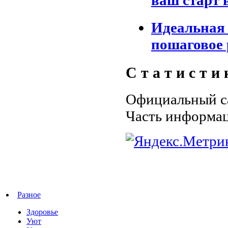
ваш старт 
Идеальная 
пошаговое 
С т а т и с т и 
Официальный са
Часть информац
Разное
Здоровье
Уют