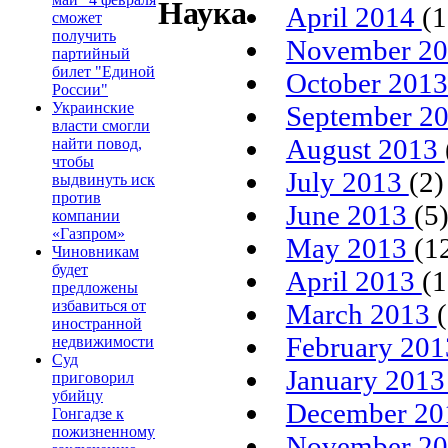
Наука
April 2014
(1
сможет
получить
November 2
партийный
билет "Единой
October 201
России"
Украинские
September 2
власти смогли
August 2013
найти повод,
чтобы
July 2013
(2)
выдвинуть иск
против
June 2013
(5
компании
«Газпром»
May 2013
(1
Чиновникам
будет
April 2013
(1
предложены
избавиться от
March 2013
иностранной
February 20
недвижимости
Суд
January 201
приговорил
убийцу
December 2
Гонгадзе к
пожизненному
November 2