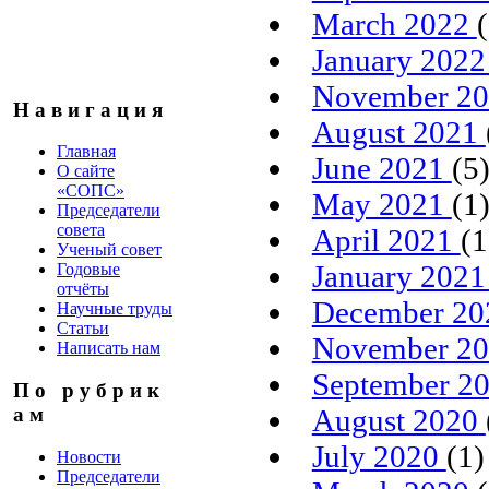
March 2022
January 202
November 2
Н а в и г а ц и я
August 2021
Главная
June 2021
(5
О сайте
«СОПС»
May 2021
(1
Председатели
совета
April 2021
(1
Ученый совет
January 202
Годовые
отчёты
December 2
Научные труды
Статьи
November 2
Написать нам
September 2
П о р у б р и к
а м
August 2020
July 2020
(1)
Новости
Председатели