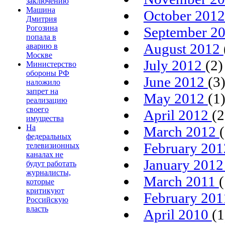
заключению
Машина
October 201
Дмитрия
Рогозина
September 2
попала в
August 2012
аварию в
Москве
July 2012
(2)
Министерство
обороны РФ
June 2012
(3
наложило
запрет на
May 2012
(1
реализацию
своего
April 2012
(2
имущества
На
March 2012
федеральных
February 20
телевизионных
каналах не
January 201
будут работать
журналисты,
March 2011
(
которые
критикуют
February 20
Российскую
власть
April 2010
(1