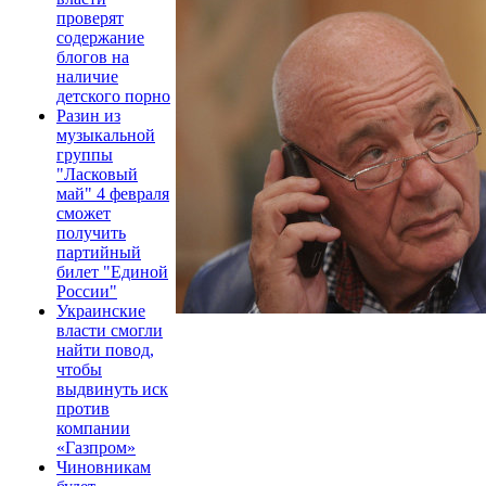
проверят
содержание
блогов на
наличие
детского порно
Разин из
музыкальной
группы
"Ласковый
май" 4 февраля
сможет
получить
партийный
билет "Единой
России"
Украинские
власти смогли
найти повод,
чтобы
выдвинуть иск
против
компании
«Газпром»
Чиновникам