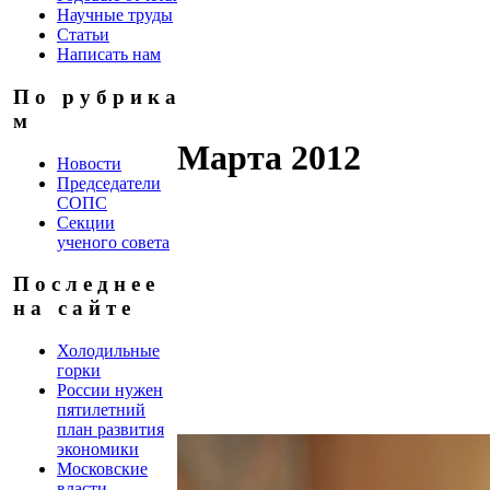
Научные труды
Статьи
Написать нам
П о р у б р и к а
м
Марта 2012
Новости
Председатели
СОПС
Секции
ученого совета
П о с л е д н е е
н а с а й т е
Холодильные
горки
России нужен
пятилетний
план развития
экономики
Московские
власти