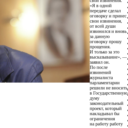
свои извинения.
«Я в одной
передаче сделал
оговорку и принес
свои извинения,
от всей души
извинился и вновь
за данную
оговорку прошу
прощения.
И только за это
высказывание», —
заявил он.
По после
извинений
журналиста
парламентарии
решили не вносить
в Государственную
думу
законодательный
проект, который
накладывал бы
ограничения
на работу работу