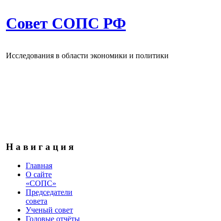
Совет СОПС РФ
Исследования в области экономики и политики
Н а в и г а ц и я
Главная
О сайте
«СОПС»
Председатели
совета
Ученый совет
Годовые отчёты