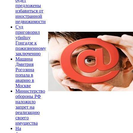
будет
предложены
избавиться от
иностранной
недвижимости
Суд
приговорил
убийцу
Гонгадзе к
пожизненному
заключению
Машина
Дмитрия
Рогозина
попала в
аварию в
Москве
Министерство
обороны РФ
наложило
запрет на
реализацию
своего
имущества
На