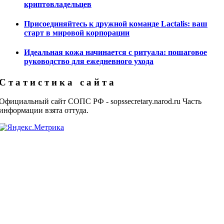
криптовладельцев
Присоединяйтесь к дружной команде Lactalis: ваш
старт в мировой корпорации
Идеальная кожа начинается с ритуала: пошаговое
руководство для ежедневного ухода
С т а т и с т и к а с а й т а
Официальный сайт СОПС РФ - sopssecretary.narod.ru Часть
информации взята оттуда.