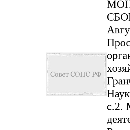
МОН
СБО
Авгу
Прос
орга
хозя
Гран
Наук
с.2.
деят