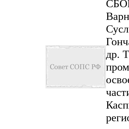
СБО
Варн
Сусл
Гонч
др. 
про
осво
част
Касп
реги