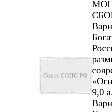
МОН
СБО
Варн
Бога
Росс
раз
совр
«Огн
9,0 а
Варн