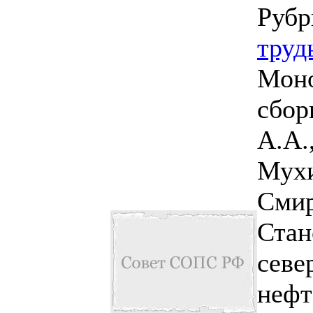
Рубр
труд
Моно
сбор
А.А.
Мухи
Смир
Стан
севе
нефт