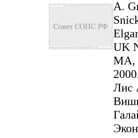
A. Gr
Snic
Elga
UK N
MA,
2000
Лис 
Вишн
Гала
Экон