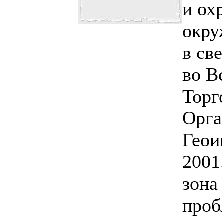
и ох
окру
в св
во В
Торг
Орга
Геои
2001
зона
проб