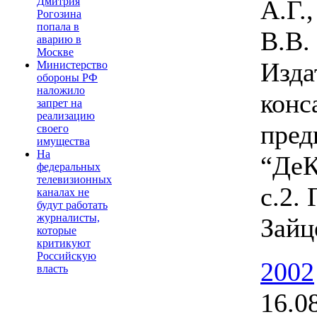
А.Г.
Дмитрия
Рогозина
попала в
В.В.
аварию в
Москве
Изда
Министерство
обороны РФ
наложило
конс
запрет на
реализацию
пред
своего
имущества
На
“ДеК
федеральных
телевизионных
с.2. 
каналах не
будут работать
журналисты,
Зайц
которые
критикуют
Российскую
2002
власть
16.0