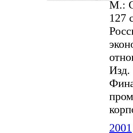
М.: 
127 
Росс
экон
отно
Изд.
Фина
про
корп
2001