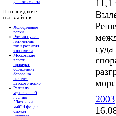
11,1 
ученого совета
П о с л е д н е е
Выле
н а с а й т е
Реше
Холодильные
горки
межд
России нужен
пятилетний
суда
план развития
экономики
Московские
спор
власти
проверят
разг
содержание
блогов на
наличие
морс
детского порно
Разин из
музыкальной
2003
группы
"Ласковый
май" 4 февраля
16.0
сможет
получить