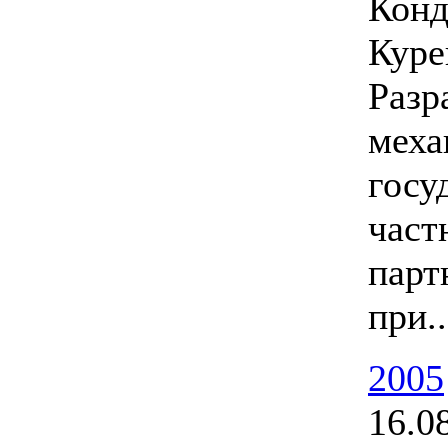
Конд
Куре
Разр
меха
госу
част
парт
при..
2005
16.0