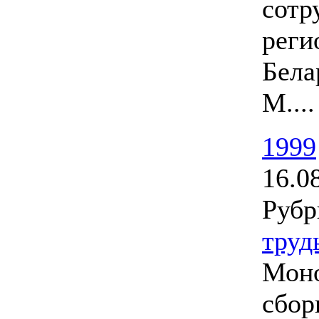
сотр
реги
Бела
М....
1999
16.0
Рубр
труд
Моно
сбор