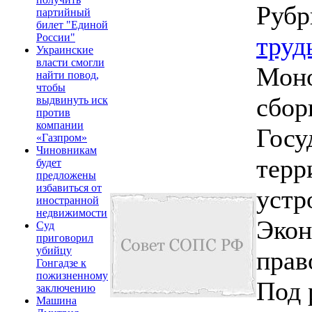
Рубр
партийный
билет "Единой
труд
России"
Украинские
власти смогли
Моно
найти повод,
чтобы
сбор
выдвинуть иск
против
компании
Госу
«Газпром»
Чиновникам
терр
будет
предложены
избавиться от
устр
иностранной
недвижимости
Экон
Суд
приговорил
убийцу
прав
Гонгадзе к
пожизненному
Под 
заключению
Машина