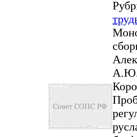
Рубр
труд
Моно
сбор
Алек
А.Ю.
Коро
Про
регу
русл