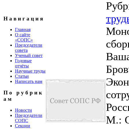
Рубр
труд
Н а в и г а ц и я
Моно
Главная
О сайте
«СОПС»
сбор
Председатели
совета
Ваша
Ученый совет
Годовые
Бров
отчёты
Научные труды
Статьи
Экон
Написать нам
сотр
П о р у б р и к
а м
Росс
Новости
Председатели
М.: 
СОПС
Секции