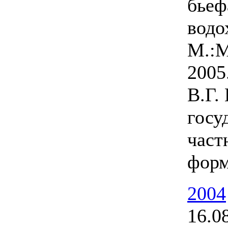
бьеф
водо
М.:М
2005
В.Г.
госу
част
форм
2004
16.0