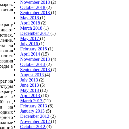
November 2018
(2)
маров.
October 2018
(2)
звития
September 2018
(1)
May 2018
(1)
April 2018
(2)
храну
March 2018
(1)
ивают
December 2017
(1)
ствах,
May 2017
(1)
ение.
July 2016
(1)
ены на
February 2015
(1)
ования
April 2014
(15)
оиск
November 2013
(4)
ования
October 2013
(2)
реды в
September 2013
(7)
August 2013
(4)
July 2013
(2)
трат на
June 2013
(5)
ктуры
May 2013
(12)
храну
April 2013
(10)
ане и
March 2013
(11)
0 гг.,
February 2013
(6)
ии на
January 2013
(5)
водных
December 2012
(2)
ерного
November 2012
(1)
ожные
October 2012
(3)
ранной