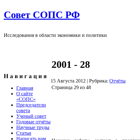
Совет СОПС РФ
Исследования в области экономики и политики
2001 - 28
Н а в и г а ц и я
15 Августа 2012
|
Рубрика:
Отчёты
Страница 29 из 48
Главная
О сайте
«СОПС»
Председатели
совета
Ученый совет
Годовые отчёты
Научные труды
Статьи
Написать нам