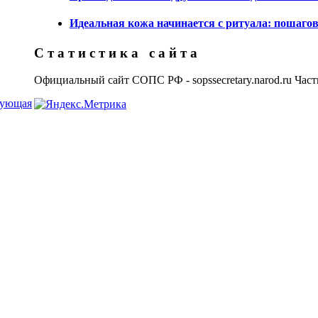
Идеальная кожа начинается с ритуала: пошагов
С т а т и с т и к а с а й т а
Официальный сайт СОПС РФ - sopssecretary.narod.ru Част
дующая