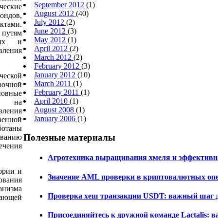
September 2012
(1)
ческие
August 2012
(40)
ондов,
July 2012
(2)
ктами.
June 2012
(3)
путям
May 2012
(1)
ных и
April 2012
(2)
ления
March 2012
(2)
February 2012
(3)
January 2012
(10)
ческой
March 2011
(1)
рочной
February 2011
(1)
новные
April 2010
(1)
ки на
August 2008
(1)
авления
January 2006
(1)
венной
отаны
Полезные материалы
ванию
чения
Агротехника выращивания хмеля и эффективна
ории и
Значение AML проверки в криптовалютных оп
ования
изма
Проверка хеш транзакции USDT: важный шаг 
жающей
Присоединяйтесь к дружной команде Lactalis: 