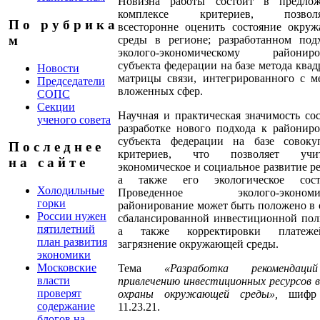
Новизна работы состоит в предло
комплексе критериев, позвол
П о р у б р и к а
всесторонне оценить состояние окру
м
среды в регионе; разработанном под
эколого-экономическому райониро
субъекта федерации на базе метода ква
Новости
матрицы связи, интегрированного с м
Председатели
вложенных сфер.
СОПС
Секции
Научная и практическая значимость сос
ученого совета
разработке нового подхода к районир
субъекта федерации на базе совоку
П о с л е д н е е
критериев, что позволяет учит
н а с а й т е
экономическое и социальное развитие р
а также его экологическое состо
Холодильные
Проведенное эколого-экономич
горки
районирование может быть положено в 
России нужен
сбалансированной инвестиционной пол
пятилетний
а также корректировки платеж
план развития
загрязнение окружающей среды.
экономики
Московские
Тема
«Разработка рекомендац
власти
привлечению инвестиционных ресурсов в
проверят
охраны окружающей среды»,
шифр 
содержание
11.23.21.
блогов на