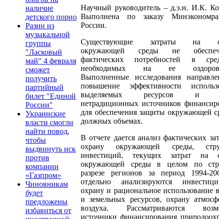
Научный руководитель – д.э.н. И.К. Ко
наличие
Выполнена по заказу Минэкономра
детского порно
России.
Разин из
музыкальной
Существующие затраты на о
группы
окружающей среды не обеспеч
"Ласковый
фактических потребностей в сред
май" 4 февраля
необходимых на ее оздоровл
сможет
Выполненные исследования направл
получить
повышение эффективности использ
партийный
выделяемых ресурсов и п
билет "Единой
нетрадиционных источников финансир
России"
для обеспечения защиты окружающей с
Украинские
должных объемах.
власти смогли
найти повод,
В отчете дается анализ фактических за
чтобы
охрану окружающей среды, стру
выдвинуть иск
инвестиций, текущих затрат на о
против
окружающей среды в целом по стр
компании
разрезе регионов за период 1994-200
«Газпром»
отдельно анализируются инвестиц
Чиновникам
охрану и рациональное использование 
будет
и земельных ресурсов, охрану атмосф
предложены
воздуха. Рассматриваются возм
избавиться от
источники финансирования природоох