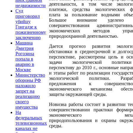
иностранной
деятельности, в том числе экологи
недвижимости
платежи, средства экологических ф
Суд
плата за пользование водными объе
приговорил
Большое внимание уделено 
убийцу
совершенствования административ
Гонгадзе к
экономических методов управ
пожизненному
природоохранной деятельностью.
заключению
Машина
Дается прогноз развития экологи
Дмитрия
обстановки в среднесрочной и долгос
Рогозина
перспективе, рассмотрены цель и ос
попала в
задачи экологической полити
аварию в
перспективу до 2010 г., основные напр
Москве
и этапы работ по реализации государст
Министерство
экологической политики. Разраб
обороны РФ
предложения к совершенство
наложило
экономического механизма обеспе
запрет на
защиты окружающей среды.
реализацию
своего
Новизна работы состоит в развитии те
имущества
совершенствовании практики формир
На
экономического механ
федеральных
природопользования и охраны окру
телевизионных
среды.
каналах не