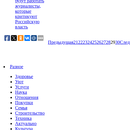
будут работать
журналисты,
которые
критикуют
Российскую
власть
Предыдущая
21
22
23
24
25
26
27
28
29
30
Сле
Разное
Здоровье
Уют
Услуги
Наука
Отношения
Покупки
Семья
Строительство
Техника
Актуально
Культура