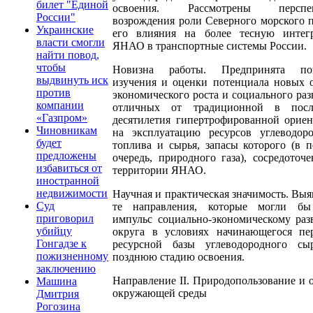
билет "Единой
освоения. Рассмотрены перспе
России"
возрождения роли Северного морского 
Украинские
его влияния на более тесную интег
власти смогли
ЯНАО в транспортные системы России.
найти повод,
чтобы
Новизна работы. Предпринята по
выдвинуть иск
изучения и оценки потенциала новых 
против
экономического роста и социального раз
компании
отличных от традиционной в посл
«Газпром»
десятилетия гипертрофированной орие
Чиновникам
на эксплуатацию ресурсов углеводоро
будет
топлива и сырья, запасы которого (в 
предложены
очередь, природного газа), сосредоточ
избавиться от
территории ЯНАО.
иностранной
недвижимости
Научная и практическая значимость. Вы
Суд
те направления, которые могли бы
приговорил
импульс социально-экономическому ра
убийцу
округа в условиях начинающегося пер
Гонгадзе к
ресурсной базы углеводородного сы
пожизненному
позднюю стадию освоения.
заключению
Направление II. Природопользование и 
Машина
окружающей среды
Дмитрия
Рогозина