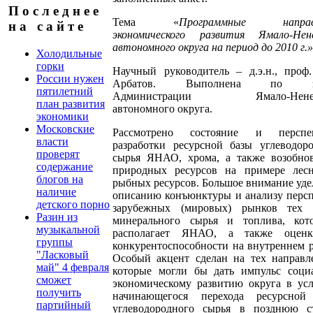
П о с л е д н е е
Тема «
Программные направ
н а с а й т е
экономического развития Ямало-Нене
автономного округа на период до 2010 г.»
Холодильные
горки
Научный руководитель – д.э.н., проф
России нужен
Арбатов. Выполнена по за
пятилетний
Администрации Ямало-Ненец
план развития
автономного округа.
экономики
Московские
Рассмотрено состояние и перспе
власти
разработки ресурсной базы углеводор
проверят
сырья ЯНАО, хрома, а также возобно
содержание
природных ресурсов на примере лес
блогов на
рыбных ресурсов. Большое внимание уде
наличие
описанию конъюнктуры и анализу перс
детского порно
зарубежных (мировых) рынков тех 
Разин из
минерального сырья и топлива, кот
музыкальной
располагает ЯНАО, а также оцен
группы
конкурентоспособности на внутреннем 
"Ласковый
Особый акцент сделан на тех направл
май" 4 февраля
которые могли бы дать импульс социа
сможет
экономическому развитию округа в ус
получить
начинающегося перехода ресурсной
партийный
углеводородного сырья в позднюю с