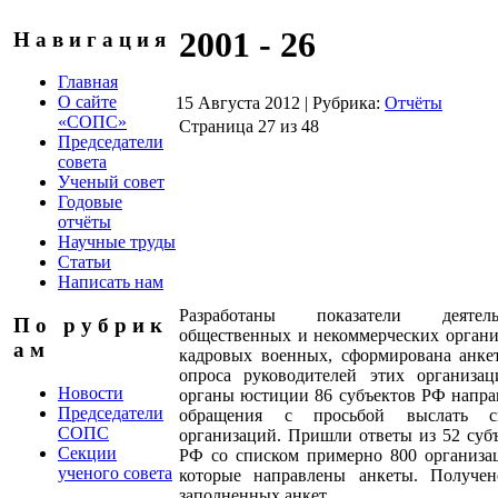
2001 - 26
Н а в и г а ц и я
Главная
О сайте
15 Августа 2012
|
Рубрика:
Отчёты
«СОПС»
Страница 27 из 48
Председатели
совета
Ученый совет
Годовые
отчёты
Научные труды
Статьи
Написать нам
Разработаны показатели деятель
П о р у б р и к
общественных и некоммерческих орган
а м
кадровых военных, сформирована анке
опроса руководителей этих организац
Новости
органы юстиции 86 субъектов РФ напр
Председатели
обращения с просьбой выслать с
СОПС
организаций. Пришли ответы из 52 суб
Секции
РФ со списком примерно 800 организа
ученого совета
которые направлены анкеты. Получен
заполненных анкет.