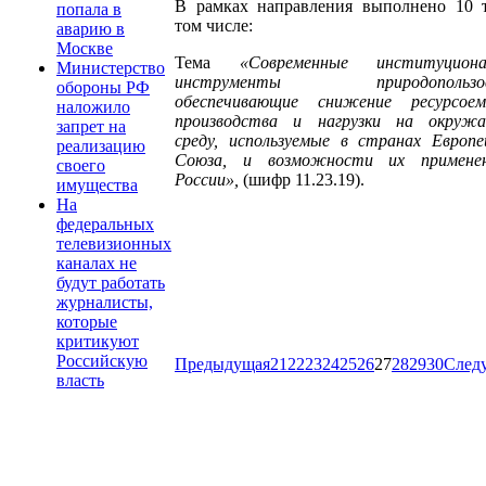
В рамках направления выполнено 10 т
попала в
том числе:
аварию в
Москве
Тема
«Современные институциона
Министерство
инструменты природопользова
обороны РФ
обеспечивающие снижение ресурсоем
наложило
производства и нагрузки на окруж
запрет на
среду, используемые в странах Европе
реализацию
Союза, и возможности их примене
своего
России
»,
(шифр 11.23.19).
имущества
На
федеральных
телевизионных
каналах не
будут работать
журналисты,
которые
критикуют
Российскую
Предыдущая
21
22
23
24
25
26
27
28
29
30
След
власть