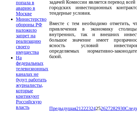
задачей Комиссии является перевод всей
попала в
городских инвестиционных контракт
аварию в
тендерные условия.
Москве
Министерство
Вместе с тем необходимо отметить, ч
обороны РФ
привлечения в экономику столиц
наложило
внутренних, так и внешних инвест
запрет на
большое значение имеет прозрачно
реализацию
ясность условий инвестирова
своего
определяемых нормативно-законодате
имущества
базой.
На
федеральных
телевизионных
каналах не
будут работать
журналисты,
которые
критикуют
Российскую
власть
Предыдущая
21
22
23
24
25
26
27
28
29
30
След