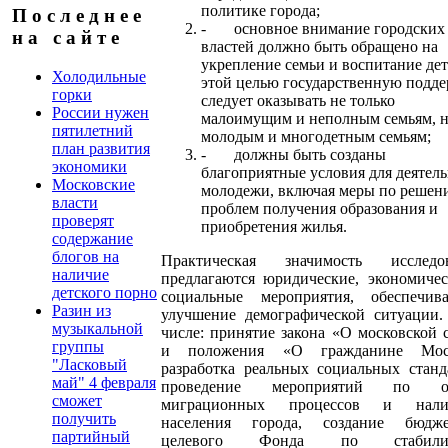
политике города;
П о с л е д н е е
- основное внимание городских
н а с а й т е
властей должно быть обращено на
укрепление семьи и воспитание дет
Холодильные
этой целью государственную подд
горки
следует оказывать не только
России нужен
малоимущим и неполным семьям, н
пятилетний
молодым и многодетным семьям;
план развития
- должны быть созданы
экономики
благоприятные условия для деятел
Московские
молодежи, включая меры по реше
власти
проблем получения образования и
проверят
приобретения жилья.
содержание
блогов на
Практическая значимость исследов
наличие
предлагаются юридические, экономиче
детского порно
социальные мероприятия, обеспечив
Разин из
улучшение демографической ситуации.
музыкальной
числе: принятие закона «О московской 
группы
и положения «О гражданине Мос
"Ласковый
разработка реальных социальных станд
май" 4 февраля
проведение мероприятий по оц
сможет
миграционных процессов и нали
получить
населения города, создание бюдже
партийный
целевого Фонда по стабилиз