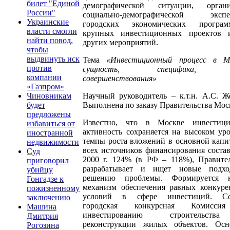
билет "Единой
демографической ситуации, органи
России"
социально-демографической экспе
Украинские
городских экономических прогр
власти смогли
крупных инвестиционных проектов 
найти повод,
других мероприятий.
чтобы
выдвинуть иск
Тема
«Инвестиционный процесс в Мо
против
сущность, специфика, 
компании
совершенствования»
«Газпром»
Научный руководитель – к.т.н. А.С. Ж
Чиновникам
Выполнена по заказу Правительства Мос
будет
предложены
Известно, что в Москве инвестици
избавиться от
активность сохраняется на высоком ур
иностранной
темпы роста вложений в основной капи
недвижимости
всех источников финансирования соста
Суд
2000 г. 124% (в РФ – 118%), Правите
приговорил
разрабатывает и ищет новые подх
убийцу
решению проблемы. Формируется 
Гонгадзе к
механизм обеспечения равных конкуре
пожизненному
условий в сфере инвестиций. Со
заключению
городская конкурсная Комисси
Машина
инвестированию строительст
Дмитрия
реконструкции жилых объектов. Осн
Рогозина