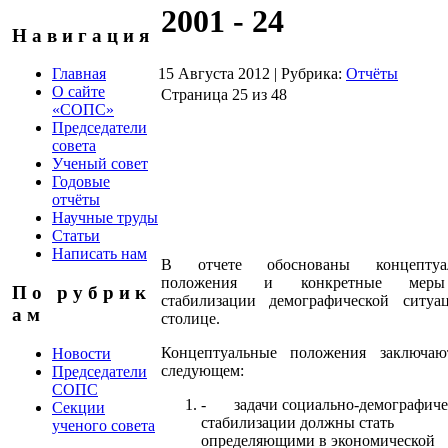
2001 - 24
Н а в и г а ц и я
15 Августа 2012
|
Рубрика:
Отчёты
Главная
О сайте
Страница 25 из 48
«СОПС»
Председатели
совета
Ученый совет
Годовые
отчёты
Научные труды
Статьи
Написать нам
В отчете обоснованы концептуа
положения и конкретные мер
П о р у б р и к
стабилизации демографической ситуа
а м
столице.
Концептуальные положения заключаю
Новости
следующем:
Председатели
СОПС
- задачи социально-демографиче
Секции
стабилизации должны стать
ученого совета
определяющими в экономической