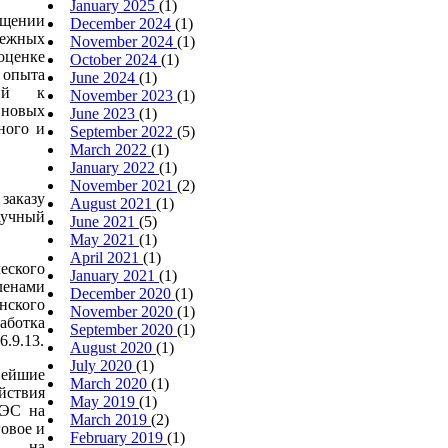
January 2025
(1)
бщении
December 2024
(1)
ежных
November 2024
(1)
оценке
October 2024
(1)
 опыта
June 2024
(1)
ний к
November 2023
(1)
 новых
June 2023
(1)
ного и
September 2022
(5)
March 2022
(1)
January 2022
(1)
November 2021
(2)
казу
August 2021
(1)
учный
June 2021
(5)
May 2021
(1)
April 2021
(1)
ского
January 2021
(1)
ленами
December 2020
(1)
ского
November 2020
(1)
аботка
September 2020
(1)
.9.13.
August 2020
(1)
July 2020
(1)
ейшие
March 2020
(1)
йствия
May 2019
(1)
ТЭС на
March 2019
(2)
овое и
February 2019
(1)
ие на