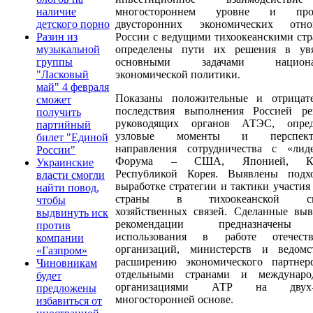
многостороннем уровне и про
наличие
двусторонних экономических отно
детского порно
России с ведущими тихоокеанскими стр
Разин из
определены пути их решения в ув
музыкальной
основными задачами национа
группы
экономической политики.
"Ласковый
май" 4 февраля
Показаны положительные и отрицат
сможет
последствия выполнения Россией р
получить
руководящих органов АТЭС, опред
партийный
узловые моменты и перспект
билет "Единой
направления сотрудничества с «лид
России"
Форума – США, Японией, Ки
Украинские
Республикой Корея. Выявлены под
власти смогли
выработке стратегии и тактики участия
найти повод,
страны в тихоокеанской си
чтобы
хозяйственных связей. Сделанные вы
выдвинуть иск
рекомендации предназначен
против
использования в работе отечеств
компании
организаций, министерств и ведом
«Газпром»
расширению экономического партнер
Чиновникам
отдельными странами и междунаро
будет
организациями АТР на дву
предложены
многосторонней основе.
избавиться от