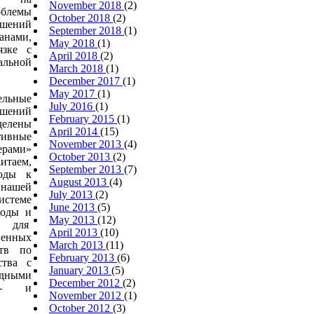
November 2018
(2)
блемы
October 2018
(2)
шений
September 2018
(1)
анами,
May 2018
(1)
язке с
April 2018
(2)
льной
March 2018
(1)
December 2017
(1)
May 2017
(1)
ельные
July 2016
(1)
ешений
February 2015
(1)
елены
April 2014
(15)
ивные
November 2013
(4)
ерами»
October 2013
(2)
таем,
September 2013
(7)
ходы к
August 2013
(4)
 нашей
July 2013
(2)
стеме
June 2013
(5)
воды и
May 2013
(12)
ы для
April 2013
(10)
енных
March 2013
(11)
ств по
February 2013
(6)
ства с
January 2013
(5)
дными
December 2012
(2)
х- и
November 2012
(1)
October 2012
(3)