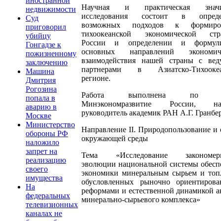
иностранной
Научная и практическая значи
недвижимости
исследования состоит в опреде
Суд
возможных подходов к формиро
приговорил
тихоокеанской экономической стр
убийцу
России и определении и формули
Гонгадзе к
основных направлений экономиче
пожизненному
взаимодействия нашей страны с ве
заключению
партнерами в Азиатско-Тихоокеа
Машина
регионе.
Дмитрия
Рогозина
Работа выполнена по за
попала в
Минэкономразвитие России, на
аварию в
руководитель академик РАН А.Г. Гранбе
Москве
Министерство
Направление II. Природопользование и 
обороны РФ
окружающей среды
наложило
запрет на
Тема «Исследование закономерн
реализацию
эволюции национальной системы обесп
своего
экономики минеральным сырьем и топ
имущества
обусловленных рыночно ориентиров
На
реформами и естественной динамикой а
федеральных
минерально-сырьевого комплекса»
телевизионных
каналах не