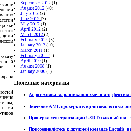
September 2012
(1)
мость
August 2012
(40)
лении
July 2012
(2)
ванию
June 2012
(3)
атегии
May 2012
(1)
ровке
April 2012
(2)
ского
March 2012
(2)
дущими
February 2012
(3)
нском
January 2012
(10)
March 2011
(1)
February 2011
(1)
казу
April 2010
(1)
учный
August 2008
(1)
рг
January 2006
(1)
охрана
Полезные материалы
остей
Агротехника выращивания хмеля и эффективна
ечения
ливом,
Значение AML проверки в криптовалютных оп
анными
ктивов
Проверка хеш транзакции USDT: важный шаг 
Присоединяйтесь к дружной команде Lactalis: 