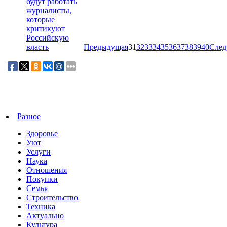
будут работать
журналисты,
которые
критикуют
Российскую
Предыдущая
31
32
33
34
35
36
37
38
39
40
Сле
власть
Разное
Здоровье
Уют
Услуги
Наука
Отношения
Покупки
Семья
Строительство
Техника
Актуально
Культура