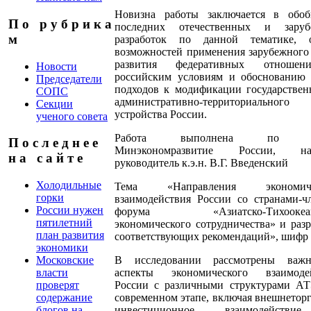
Новизна работы заключается в обо
П о р у б р и к а
последних отечественных и заруб
м
разработок по данной тематике, 
возможностей применения зарубежного
развития федеративных отноше
Новости
российским условиям и обоснованию
Председатели
подходов к модификации государствен
СОПС
административно-территориального
Секции
устройства России.
ученого совета
Работа выполнена по за
П о с л е д н е е
Минэкономразвитие России, на
н а с а й т е
руководитель к.э.н. В.Г. Введенский
Холодильные
Тема «Направления экономиче
горки
взаимодействия России со странами-ч
России нужен
форума «Азиатско-Тихоокеан
пятилетний
экономического сотрудничества» и разр
план развития
соответствующих рекомендаций», шифр 6
экономики
В исследовании рассмотрены важн
Московские
аспекты экономического взаимоде
власти
России с различными структурами А
проверят
современном этапе, включая внешнеторг
содержание
инвестиционное взаимодейств
блогов на