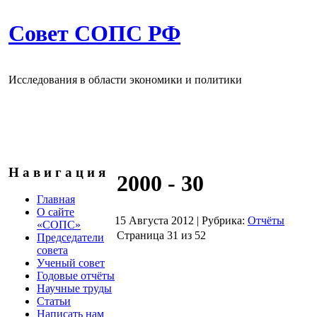
Совет СОПС РФ
Исследования в области экономики и политики
Н а в и г а ц и я
2000 - 30
Главная
О сайте
15 Августа 2012
|
Рубрика:
Отчёты
«СОПС»
Страница 31 из 52
Председатели
совета
Ученый совет
Годовые отчёты
Научные труды
Статьи
Написать нам