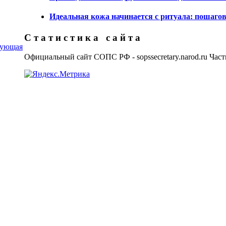
Идеальная кожа начинается с ритуала: пошагов
С т а т и с т и к а с а й т а
дующая
Официальный сайт СОПС РФ - sopssecretary.narod.ru Част