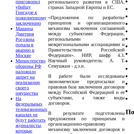
приговорил
регионального развития в США,
убийцу
странах Западной Европы и ЕС.
Гонгадзе к
«Предложения по разработке
пожизненному
принципов и организационного
заключению
механизма заключения соглашений
Машина
между субъектами Федерации,
Дмитрия
региональными и
Рогозина
межрегиональными ассоциациями и
попала в
Правительством Российской
аварию в
Федерации». НИР, шифр 4.3.
Москве
Научный руководитель: А. Т.
Министерство
Семушкин - д.э.н.
обороны РФ
наложило
В работе были исследованы
запрет на
экономические предпосылки и
реализацию
правовая база заключения договоров
своего
между Российской Федерацией и ее
имущества
субъектами, а также виды
На
договоров.
федеральных
телевизионных
По
В результате подготовлены
каналах не
предложения по принципам и
будут работать
организационно-правовому
журналисты,
механизму заключения договоров и
которые