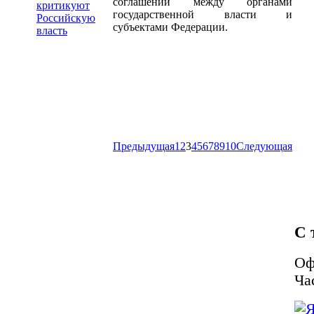
соглашений между органами
критикуют
государственной власти и
Российскую
субъектами Федерации.
власть
Предыдущая
1
2
3
4
5
6
7
8
9
10
Следующая
С 
Оф
Ча