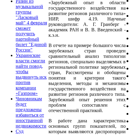
Разин из
«Зарубежный опыт в области
музыкальной
государственного воздействия на
группы
развитие регионов различного типа»
"Ласковый
НИР, шифр 4.19. Научные
май" 4 февраля
руководители: А. Г. Гранберг -
сможет
академик РАН и В. В. Введенский -
получить
к.э.н.
партийный
билет "Единой
В отчете на примере большого числа
России"
зарубежных стран проведен
Украинские
сравнительный анализ типологии
власти смогли
регионов, специально выделяемых в
найти повод,
региональной политике зарубежных
чтобы
стран, Рассмотрены и обобщены
выдвинуть иск
понятия и критерии такого
против
выделения, методы и механизмы
компании
государственного воздействия на
«Газпром»
развитие регионов различного типа.
Чиновникам
Зарубежный опыт решения этих
будет
проблем сопоставлен с
предложены
отечественной практикой.
избавиться от
иностранной
В работе дана характеристика
недвижимости
основных групп показателей, по
Суд
которым выявляются диспропорции