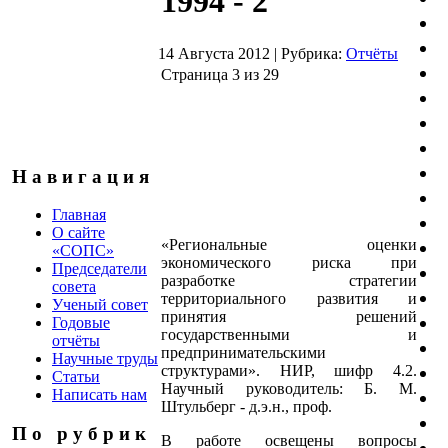
1994 - 2
14 Августа 2012
|
Рубрика:
Отчёты
Страница 3 из 29
Н а в и г а ц и я
Главная
О сайте
«Региональные оценки
«СОПС»
экономического риска при
Председатели
разработке стратегии
совета
территориального развития и
Ученый совет
принятия решений
Годовые
государственными и
отчёты
предпринимательскими
Научные труды
структурами». НИР, шифр 4.2.
Статьи
Научный руководитель: Б. М.
Написать нам
Штульберг - д.э.н., проф.
П о р у б р и к
В работе освещены вопросы