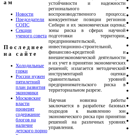
а м
устойчивости и надежности
регионального
Новости
воспроизводственного процесса;
Председатели
конкурентные позиции регионов
СОПС
Сибири и их экономическая оценка;
Секции
зоны риска в сферах научной
ученого совета
подготовки территории,
предпринимательской,
инвестиционно-строительной,
П о с л е д н е е
финансово-кредитной и
н а с а й т е
внешнеэкономической деятельности
и их учет в принятии экономических
Холодильные
решений; излагается методический
горки
инструментарий оценки
России нужен
сравнительных уровней
пятилетний
предпринимательского риска в
план развития
территориальном разрезе.
экономики
Московские
Научная новизна работы
власти
заключается в разработке базовых
проверят
подходов к выявлению зон
содержание
экономического риска при принятии
блогов на
решений на различных уровнях
наличие
управления.
детского порно