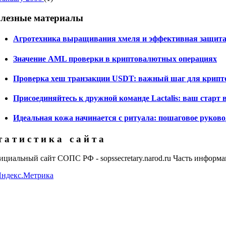
лезные материалы
Агротехника выращивания хмеля и эффективная защита
Значение AML проверки в криптовалютных операциях
Проверка хеш транзакции USDT: важный шаг для крипт
Присоединяйтесь к дружной команде Lactalis: ваш старт
Идеальная кожа начинается с ритуала: пошаговое руково
 а т и с т и к а с а й т а
циальный сайт СОПС РФ - sopssecretary.narod.ru Часть информац