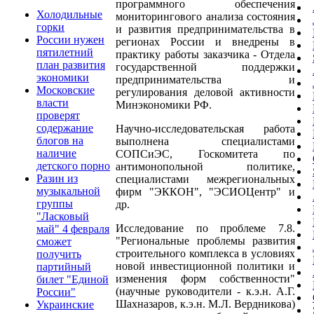
программного обеспечения
Холодильные
мониторингового анализа состояния
горки
и развития предпринимательства в
России нужен
регионах России и внедрены в
пятилетний
практику работы заказчика - Отдела
план развития
государственной поддержки
экономики
предпринимательства и
Московские
регулирования деловой активности
власти
Минэкономики РФ.
проверят
содержание
Научно-исследовательская работа
блогов на
выполнена специалистами
наличие
СОПСиЭС, Госкомитета по
детского порно
антимонопольной политике,
Разин из
специалистами межрегиональных
музыкальной
фирм "ЭККОН", "ЭСИОЦентр" и
группы
др.
"Ласковый
Исследование по проблеме 7.8.
май" 4 февраля
"Региональные проблемы развития
сможет
строительного комплекса в условиях
получить
новой инвестиционной политики и
партийный
изменения форм собственности"
билет "Единой
(научные руководители - к.э.н. А.Г.
России"
Шахназаров, к.э.н. М.Л. Вердникова)
Украинские