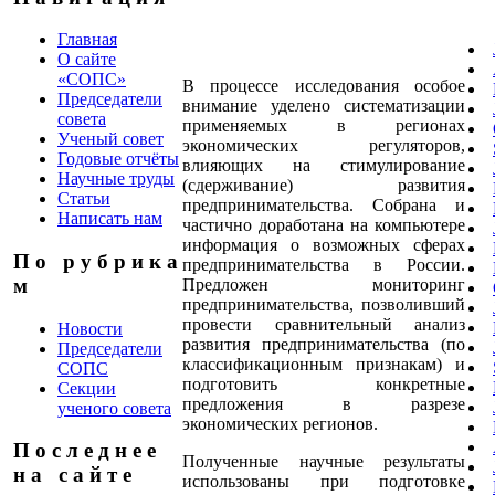
Главная
О сайте
«СОПС»
В процессе исследования особое
Председатели
внимание уделено систематизации
совета
применяемых в регионах
Ученый совет
экономических регуляторов,
Годовые отчёты
влияющих на стимулирование
Научные труды
(сдерживание) развития
Статьи
предпринимательства. Собрана и
Написать нам
частично доработана на компьютере
информация о возможных сферах
П о р у б р и к а
предпринимательства в России.
м
Предложен мониторинг
предпринимательства, позволивший
провести сравнительный анализ
Новости
развития предпринимательства (по
Председатели
классификационным признакам) и
СОПС
подготовить конкретные
Секции
предложения в разрезе
ученого совета
экономических регионов.
П о с л е д н е е
Полученные научные результаты
н а с а й т е
использованы при подготовке