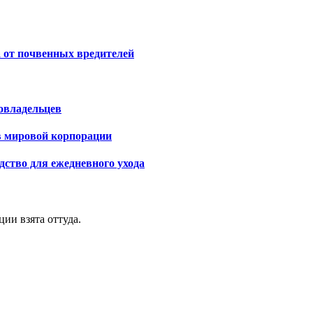
 от почвенных вредителей
овладельцев
 в мировой корпорации
дство для ежедневного ухода
ии взята оттуда.