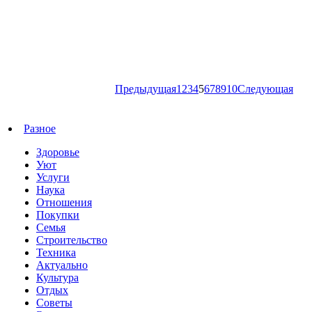
Предыдущая
1
2
3
4
5
6
7
8
9
10
Следующая
Разное
Здоровье
Уют
Услуги
Наука
Отношения
Покупки
Семья
Строительство
Техника
Актуально
Культура
Отдых
Советы