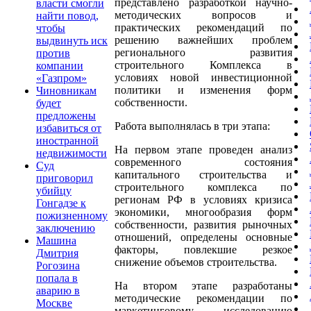
представлено разработкой научно-
власти смогли
методических вопросов и
найти повод,
практических рекомендаций по
чтобы
решению важнейших проблем
выдвинуть иск
регионального развития
против
строительного Комплекса в
компании
условиях новой инвестиционной
«Газпром»
политики и изменения форм
Чиновникам
собственности.
будет
предложены
Работа выполнялась в три этапа:
избавиться от
иностранной
На первом этапе проведен анализ
недвижимости
современного состояния
Суд
капитального строительства и
приговорил
строительного комплекса по
убийцу
регионам РФ в условиях кризиса
Гонгадзе к
экономики, многообразия форм
пожизненному
собственности, развития рыночных
заключению
отношений, определены основные
Машина
факторы, повлекшие резкое
Дмитрия
снижение объемов строительства.
Рогозина
попала в
На втором этапе разработаны
аварию в
методические рекомендации по
Москве
маркетинговому исследованию