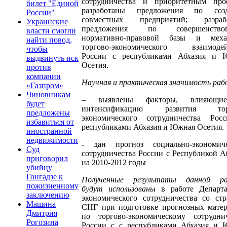
сотрудничества и приоритетным прое
билет "Единой
разработаны предложения по соз
России"
совместных предприятий; разраб
Украинские
предложения по совершенствов
власти смогли
нормативно-правовой базы и меха
найти повод,
торгово-экономического взаимодей
чтобы
России с республиками Абхазия и 
выдвинуть иск
Осетия.
против
компании
Научная и практическая значимость ра
«Газпром»
Чиновникам
– выявлены факторы, влияющи
будет
интенсификацию развития торг
предложены
экономического сотрудничества Рос
избавиться от
республиками Абхазия и Южная Осетия.
иностранной
недвижимости
- дан прогноз социально-экономиче
Суд
сотрудничества России с Республикой А
приговорил
на 2010-2012 годы
убийцу
Гонгадзе к
Полученные результаты данной р
пожизненному
будут использованы
в работе Департ
заключению
экономического сотрудничества со ст
Машина
СНГ при подготовке прогнозных матер
Дмитрия
по торгово-экономическому сотруднич
Рогозина
России с с республиками Абхазия и 