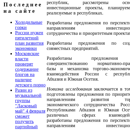
республик, рассмотрены осно
П о с л е д н е е
инвестиционные проекты, планируе
н а с а й т е
реализуемые в республиках.
Холодильные
Разработаны предложения по перспект
горки
направлениям инвестицион
России нужен
сотрудничества и приоритетным проекта
пятилетний
Разработаны предложения по соз
план развития
совместных предприятий.
экономики
Московские
Разработаны предложени
власти
совершенствованию нормативно-пра
проверят
базы и механизма торгово-экономиче
содержание
взаимодействия России с республ
блогов на
Абхазия и Южная Осетия.
наличие
детского порно
Новизна исследования
заключается в то
Разин из
подготовлены предложения по приорит
музыкальной
направлениям развития торг
группы
экономического сотрудничества Рос
"Ласковый
Республиками Абхазия и Южная Осе
май" 4 февраля
различных сферах взаимодейст
сможет
разработаны предложения по перспект
получить
направлениям инвестицион
партийный