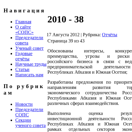
Н а в и г а ц и я
2010 - 38
Главная
О сайте
«СОПС»
17 Августа 2012
|
Рубрика:
Отчёты
Председатели
Страница 39 из 43
совета
Ученый совет
Обоснованы интересы, конкуре
Годовые
преимущества, угрозы и риски
отчёты
российского бизнеса в связи с вед
Научные труды
предпринимательской деятельно
Статьи
Республиках Абхазия и Южная Осетия;
Написать нам
Разработаны предложения по приорит
П о р у б р и к
направлениям развития торг
а м
экономического сотрудничества Рос
Республиками Абхазия и Южная Осе
различных сферах взаимодействия.
Новости
Председатели
Выполнена оценка результ
СОПС
инвестиционной деятельности Рос
Секции
Республиках Абхазия и Южная Осе
ученого совета
рамках отдельных секторов экон