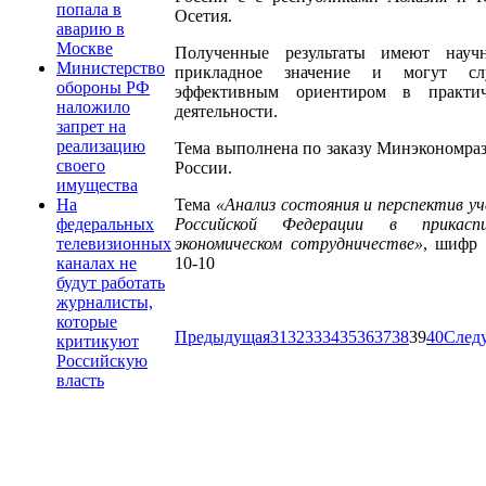
попала в
Осетия.
аварию в
Москве
Полученные результаты имеют науч
Министерство
прикладное значение и могут сл
обороны РФ
эффективным ориентиром в практич
наложило
деятельности.
запрет на
реализацию
Тема выполнена по заказу Минэкономра
своего
России.
имущества
Тема
«Анализ состояния и перспектив у
На
Российской Федерации в прикаспи
федеральных
экономическом сотрудничестве»
, шифр 
телевизионных
10-10
каналах не
будут работать
журналисты,
которые
Предыдущая
31
32
33
34
35
36
37
38
39
40
След
критикуют
Российскую
власть