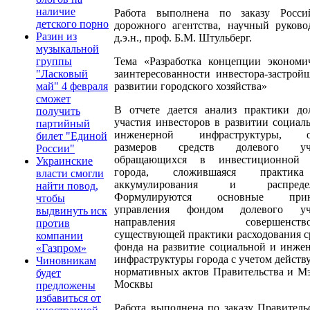
наличие
Работа выполнена по заказу Росси
детского порно
дорожного агентства, научный руково
Разин из
д.э.н., проф. Б.М. Штульберг.
музыкальной
Тема «Разработка концепции экономи
группы
заинтересованности инвестора-застрой
"Ласковый
развитии городского хозяйства»
май" 4 февраля
сможет
В отчете дается анализ практики до
получить
участия инвесторов в развитии социал
партийный
инженерной инфраструктуры, о
билет "Единой
размеров средств долевого уча
России"
обращающихся в инвестиционной 
Украинские
города, сложившаяся практи
власти смогли
аккумулирования и распредел
найти повод,
Формулируются основные при
чтобы
управления фондом долевого уча
выдвинуть иск
направления совершенствов
против
существующей практики расходования с
компании
фонда на развитие социальной и инже
«Газпром»
инфраструктуры города с учетом дейст
Чиновникам
нормативных актов Правительства и Мэ
будет
Москвы
предложены
избавиться от
Работа выполнена по заказу Правительс