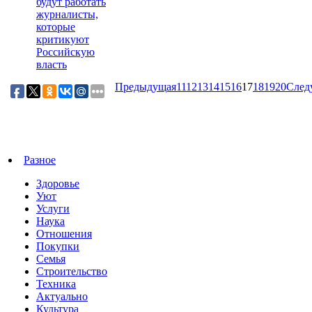
будут работать
журналисты,
которые
критикуют
Российскую
власть
Предыдущая
11
12
13
14
15
16
17
18
19
20
След
Разное
Здоровье
Уют
Услуги
Наука
Отношения
Покупки
Семья
Строительство
Техника
Актуально
Культура