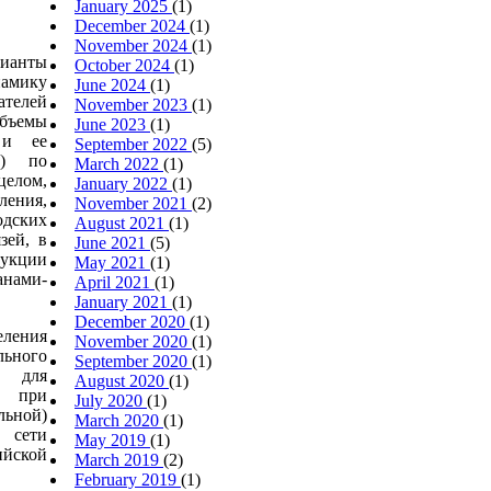
January 2025
(1)
December 2024
(1)
November 2024
(1)
ианты
October 2024
(1)
намику
June 2024
(1)
ателей
November 2023
(1)
бъемы
June 2023
(1)
 и ее
September 2022
(5)
у) по
March 2022
(1)
целом,
January 2022
(1)
ления,
November 2021
(2)
дских
August 2021
(1)
зей, в
June 2021
(5)
дукции
May 2021
(1)
анами-
April 2021
(1)
January 2021
(1)
December 2020
(1)
ления
November 2020
(1)
льного
September 2020
(1)
в для
August 2020
(1)
за при
July 2020
(1)
льной)
March 2020
(1)
 сети
May 2019
(1)
йской
March 2019
(2)
February 2019
(1)