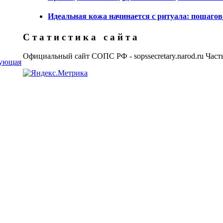
Идеальная кожа начинается с ритуала: пошагов
С т а т и с т и к а с а й т а
Официальный сайт СОПС РФ - sopssecretary.narod.ru Част
ующая