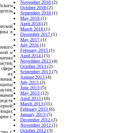
November 2018
(2)
йского
October 2018
(2)
дитель
September 2018
(1)
May 2018
(1)
April 2018
(2)
ческой
March 2018
(1)
щика в
December 2017
(1)
May 2017
(1)
July 2016
(1)
левого
February 2015
(1)
ьной и
April 2014
(15)
ценка
November 2013
(4)
стия,
October 2013
(2)
сфере
September 2013
(7)
ка их
August 2013
(4)
ения.
July 2013
(2)
нципы
June 2013
(5)
стия,
May 2013
(12)
ания
April 2013
(10)
редств
March 2013
(11)
нерной
February 2013
(6)
вующих
January 2013
(5)
рии г.
December 2012
(2)
November 2012
(1)
October 2012
(3)
тво г.