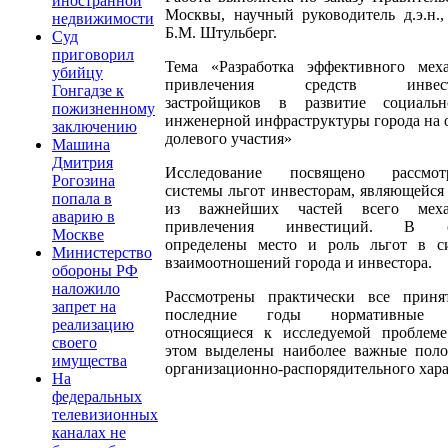
иностранной
Москвы, научный руководитель д.э.н.,
недвижимости
Б.М. Штульберг.
Суд
приговорил
Тема «Разработка эффективного мех
убийцу
привлечения средств инвест
Гонгадзе к
застройщиков в развитие социаль
пожизненному
инженерной инфраструктуры города на 
заключению
долевого участия»
Машина
Дмитрия
Исследование посвящено рассмот
Рогозина
системы льгот инвесторам, являющейся
попала в
из важнейших частей всего меха
аварию в
привлечения инвестиций. В о
Москве
определены место и роль льгот в с
Министерство
взаимоотношений города и инвестора.
обороны РФ
наложило
Рассмотрены практически все прин
запрет на
последние годы нормативные 
реализацию
относящиеся к исследуемой проблем
своего
этом выделены наиболее важные пол
имущества
организационно-распорядительного хара
На
федеральных
телевизионных
каналах не