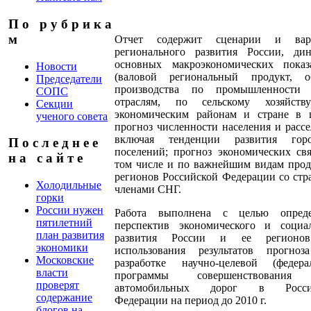
П о р у б р и к а
м
Отчет содержит сценарии и вар
регионального развития России, ди
основных макроэкономических показ
Новости
(валовой региональный продукт, о
Председатели
производства по промышленности
СОПС
отраслям, по сельскому хозяйств
Секции
экономическим районам и стране в 
ученого совета
прогноз численности населения и рассе
включая тенденции развития горо
П о с л е д н е е
поселений; прогноз экономических свя
н а с а й т е
том числе и по важнейшим видам про
регионов Российской Федерации со стр
Холодильные
членами СНГ.
горки
России нужен
Работа выполнена с целью опреде
пятилетний
перспектив экономического и социа
план развития
развития России и ее регионо
экономики
использования результатов прогно
Московские
разработке научно-целевой (федера
власти
программы совершенствования
проверят
автомобильных дорог в Росси
содержание
Федерации на период до 2010 г.
блогов на