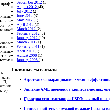
September 2012
(1)
 проф.
August 2012
(40)
July 2012
(2)
June 2012
(3)
анизма
May 2012
(1)
оров-
April 2012
(2)
ной и
March 2012
(2)
основе
February 2012
(3)
January 2012
(10)
March 2011
(1)
рению
February 2011
(1)
 одной
April 2010
(1)
низма
August 2008
(1)
тчете
January 2006
(1)
истеме
Полезные материалы
ятые в
акты,
Агротехника выращивания хмеля и эффективна
е. При
ожения
Значение AML проверки в криптовалютных оп
ктера.
Проверка хеш транзакции USDT: важный шаг д
Присоединяйтесь к дружной команде Lactalis: 