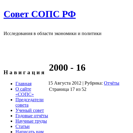
Совет СОПС РФ
Исследования в области экономики и политики
2000 - 16
Н а в и г а ц и я
15 Августа 2012
|
Рубрика:
Отчёты
Главная
О сайте
Страница 17 из 52
«СОПС»
Председатели
совета
Ученый совет
Годовые отчёты
Научные труды
Статьи
Написать нам