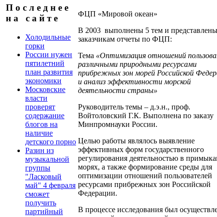
П о с л е д н е е
ФЦП «Мировой океан»
н а с а й т е
В 2003 выполнены 5 тем и представлен
Холодильные
заказчикам отчеты по ФЦП:
горки
России нужен
Тема
«Оптимизация отношений пользова
пятилетний
различными природными ресурсами
план развития
прибрежных зон морей Российской Федер
экономики
и анализ эффективности морской
Московские
деятельности страны»
власти
Руководитель темы – д.э.н., проф.
проверят
Войтоловский Г.К. Выполнена по заказу
содержание
Минпромнауки России.
блогов на
наличие
Целью работы являлось выявление
детского порно
эффективных форм государственного
Разин из
регулирования деятельностью в примык
музыкальной
морях, а также формирование среды для
группы
оптимизации отношений пользователей
"Ласковый
ресурсами прибрежных зон Российской
май" 4 февраля
Федерации.
сможет
получить
В процессе исследования был осуществл
партийный