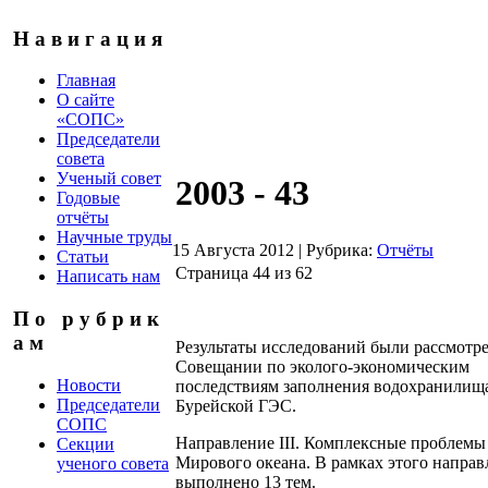
Н а в и г а ц и я
Главная
О сайте
«СОПС»
Председатели
совета
Ученый совет
2003 - 43
Годовые
отчёты
Научные труды
15 Августа 2012
|
Рубрика:
Отчёты
Статьи
Страница 44 из 62
Написать нам
П о р у б р и к
а м
Результаты исследований были рассмотр
Совещании по эколого-экономическим
Новости
последствиям заполнения водохранилищ
Председатели
Бурейской ГЭС.
СОПС
Направление III. Комплексные проблемы
Секции
Мирового океана. В рамках этого направ
ученого совета
выполнено 13 тем.