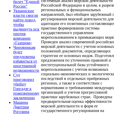
системный анализ морской деятельности
билет "Единой
Российской Федерации в целом, в разрезе
России"
региональных и функциональных
Украинские
направлений, был обобщен зарубежный 
власти смогли
регулирования морской деятельности для
найти повод,
адаптации его позитивных составляющих
чтобы
практике формирования системы
выдвинуть иск
государственного управления
против
морепользованием в примыкающих моря
компании
Проведен анализ современной российско
«Газпром»
морской деятельности с учетом основных
Чиновникам
положений документов, определяющих
будет
стратегии ее основных видов. Подготов
предложены
предложения по уточнению правовой и
избавиться от
институциональной базы устойчивого
иностранной
морепользования с учетом возможных
недвижимости
социально-экономических и экологическ
Суд
последствий в отдельных прибрежных
приговорил
регионах, а также в соответствии с
убийцу
нормативами и требованиями междунар
Гонгадзе к
организаций и учетом прогрессивной
пожизненному
практики зарубежных стран. Проведена
заключению
предварительная оценка эффективности
Машина
морской деятельности и форм ее
Дмитрия
государственного регулирования на
Рогозина