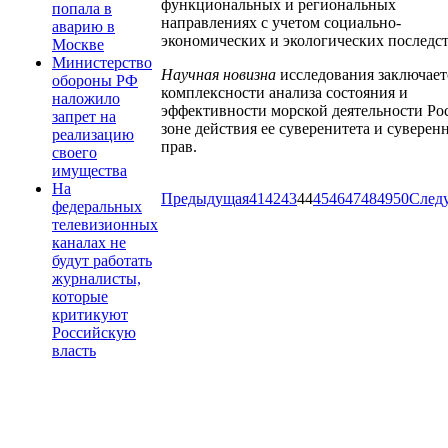
функциональных и региональных
попала в
направлениях с учетом социально-
аварию в
экономических и экологических последс
Москве
Министерство
Научная новизна
исследования заключает
обороны РФ
комплексности анализа состояния и
наложило
эффективности морской деятельности Ро
запрет на
зоне действия ее суверенитета и суверен
реализацию
прав.
своего
имущества
На
Предыдущая
41
42
43
44
45
46
47
48
49
50
След
федеральных
телевизионных
каналах не
будут работать
журналисты,
которые
критикуют
Российскую
власть