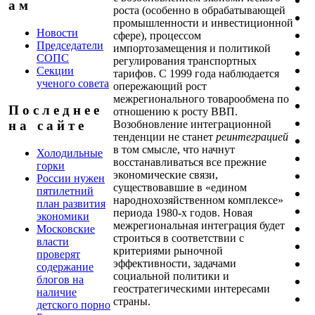
а м
роста (особенно в обрабатывающей
промышленности и инвестиционной
Новости
сфере), процессом
Председатели
импортозамещения и политикой
СОПС
регулирования транспортных
Секции
тарифов. С 1999 года наблюдается
ученого совета
опережающий рост
межрегионального товарообмена по
П о с л е д н е е
отношению к росту ВВП.
Возобновление интеграционной
н а с а й т е
тенденции не станет
реинтеграцией
в том смысле, что начнут
Холодильные
восстанавливаться все прежние
горки
экономические связи,
России нужен
существовавшие в «едином
пятилетний
народнохозяйственном комплексе»
план развития
периода 1980-х годов. Новая
экономики
межрегиональная интеграция будет
Московские
строиться в соответствии с
власти
критериями рыночной
проверят
эффективности, задачами
содержание
социальной политики и
блогов на
геостратегическими интересами
наличие
страны.
детского порно