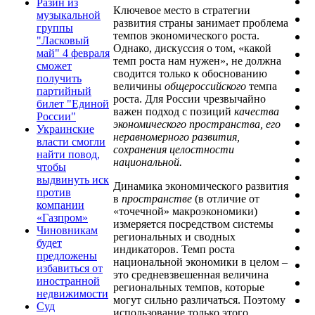
Разин из
Ключевое место в стратегии
музыкальной
развития страны занимает проблема
группы
темпов экономического роста.
"Ласковый
Однако, дискуссия о том, «какой
май" 4 февраля
темп роста нам нужен», не должна
сможет
сводится только к обоснованию
получить
величины
общероссийского
темпа
партийный
роста. Для России чрезвычайно
билет "Единой
важен подход с позиций
качества
России"
экономического пространства, его
Украинские
неравномерного развития,
власти смогли
сохранения целостности
найти повод,
национальной.
чтобы
выдвинуть иск
Динамика экономического развития
против
в
пространстве
(в отличие от
компании
«точечной» макроэкономики)
«Газпром»
измеряется посредством системы
Чиновникам
региональных и сводных
будет
индикаторов. Темп роста
предложены
национальной экономики в целом –
избавиться от
это средневзвешенная величина
иностранной
региональных темпов, которые
недвижимости
могут сильно различаться. Поэтому
Суд
использование только этого