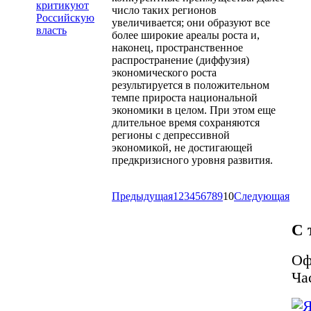
критикуют
число таких регионов
Российскую
увеличивается; они образуют все
власть
более широкие ареалы роста и,
наконец, пространственное
распространение (диффузия)
экономического роста
результируется в положительном
темпе прироста национальной
экономики в целом. При этом еще
длительное время сохраняются
регионы с депрессивной
экономикой, не достигающей
предкризисного уровня развития.
Предыдущая
1
2
3
4
5
6
7
8
9
10
Следующая
С 
Оф
Ча