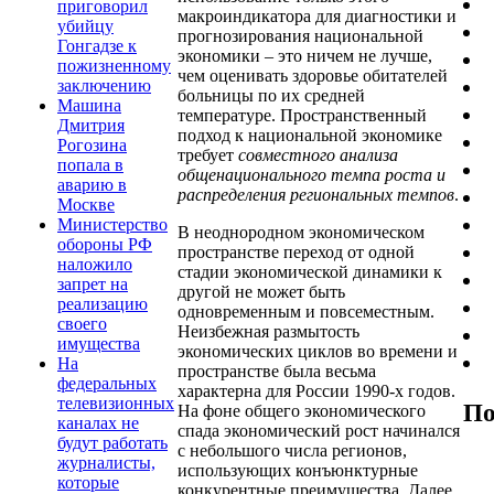
приговорил
макроиндикатора для диагностики и
убийцу
прогнозирования национальной
Гонгадзе к
экономики – это ничем не лучше,
пожизненному
чем оценивать здоровье обитателей
заключению
больницы по их средней
Машина
температуре. Пространственный
Дмитрия
подход к национальной экономике
Рогозина
требует
совместного анализа
попала в
общенационального темпа роста и
аварию в
распределения региональных темпов
.
Москве
Министерство
В неоднородном экономическом
обороны РФ
пространстве переход от одной
наложило
стадии экономической динамики к
запрет на
другой не может быть
реализацию
одновременным и повсеместным.
своего
Неизбежная размытость
имущества
экономических циклов во времени и
На
пространстве была весьма
федеральных
характерна для России 1990-х годов.
телевизионных
По
На фоне общего экономического
каналах не
спада экономический рост начинался
будут работать
с небольшого числа регионов,
журналисты,
использующих конъюнктурные
которые
конкурентные преимущества. Далее