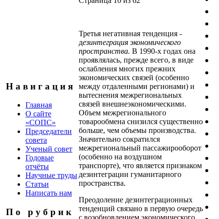
Страница 10 из 62
Третья негативная тенденция -
д
езинтеграция экономического
пространства.
В 1990-х годах она
проявлялась, прежде всего, в виде
ослабления многих прежних
экономических связей (особенно
Н а в и г а ц и я
между отдаленными регионами) и
вытеснения межрегиональных
связей внешнеэкономическими.
Главная
Объем межрегионального
О сайте
товарообмена снизился существенно
«СОПС»
больше, чем объемы производства.
Председатели
Значительно сократился
совета
межрегиональный пассажирооборот
Ученый совет
(особенно на воздушном
Годовые
транспорте), что является признаком
отчёты
дезинтеграции гуманитарного
Научные труды
пространства.
Статьи
Написать нам
Преодоление дезинтеграционных
тенденций связано в первую очередь
П о р у б р и к
с возобновлением экономического