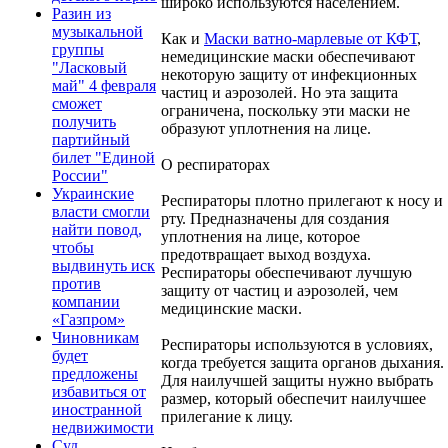
широко используются населением.
Разин из
музыкальной
Как и
Маски ватно-марлевые от КФТ
,
группы
немедицинские маски обеспечивают
"Ласковый
некоторую защиту от инфекционных
май" 4 февраля
частиц и аэрозолей. Но эта защита
сможет
ограничена, поскольку эти маски не
получить
образуют уплотнения на лице.
партийный
билет "Единой
О респираторах
России"
Украинские
Респираторы плотно прилегают к носу и
власти смогли
рту. Предназначены для создания
найти повод,
уплотнения на лице, которое
чтобы
предотвращает выход воздуха.
выдвинуть иск
Респираторы обеспечивают лучшую
против
защиту от частиц и аэрозолей, чем
компании
медицинские маски.
«Газпром»
Чиновникам
Респираторы используются в условиях,
будет
когда требуется защита органов дыхания.
предложены
Для наилучшей защиты нужно выбрать
избавиться от
размер, который обеспечит наилучшее
иностранной
прилегание к лицу.
недвижимости
Суд