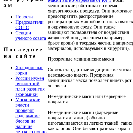
Маски ватно-марлевые от КФТ
носят
а м
медицинские работники во время
хирургических процедур. Они помогают
предотвратить распространение
Новости
респираторных микробов от пользовател
Председатели
в окружающую среду. Они также
СОПС
защищают пользователя от воздействия
Секции
жидкостей под давлением (например,
ученого совета
брызг крови) и твердых частиц (наприме
материалов, используемых в хирургии).
П о с л е д н е е
н а с а й т е
Прозрачные медицинские маски
Холодильные
Сквозь стандартные медицинские маски
горки
невозможно видеть. Прозрачная
России нужен
медицинская маска позволяет видеть рот
пятилетний
человека.
план развития
экономики
Немедицинские маски или барьерные
Московские
покрытия
власти
проверят
Немедицинские маски (барьерные
содержание
покрытия для лица) обычно
блогов на
изготавливаются из легких тканей, таких
наличие
как хлопок. Они бывают разных форм и
детского порно