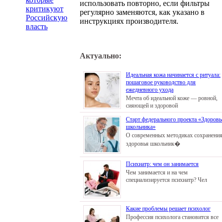
использовать повторно, если фильтры
критикуют
регулярно заменяются, как указано в
Российскую
инструкциях производителя.
власть
Актуально:
Идеальная кожа начинается с ритуала:
пошаговое руководство для
ежедневного ухода
Мечта об идеальной коже — ровной,
сияющей и здоровой
Старт федерального проекта «Здоровь
школьника»
О современных методиках сохранени
здоровья школьник�
Психиатр: чем он занимается
Чем занимается и на чем
специализируется психиатр? Чел
Какие проблемы решает психолог
Профессия психолога становится все