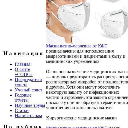
Маски ватно-марлевые от КФТ
предназначены для использования
Н а в и г а ц и я
медработниками и пациентами в быту и
медицинских учреждениях.
Главная
О сайте
Основное назначение медицинских масо
«СОПС»
— помочь предотвратить распространен
Председатели
респираторных микробов от пользовател
совета
к другим. Хотя они могут обеспечить
Ученый совет
некоторую защиту от инфекционных
Годовые
частиц и аэрозолей, эта защита ограничен
отчёты
поскольку они не образуют герметичного
Научные труды
уплотнения на лице пользователя.
Статьи
Написать нам
Хирургические медицинские маски
П о р у б р и к