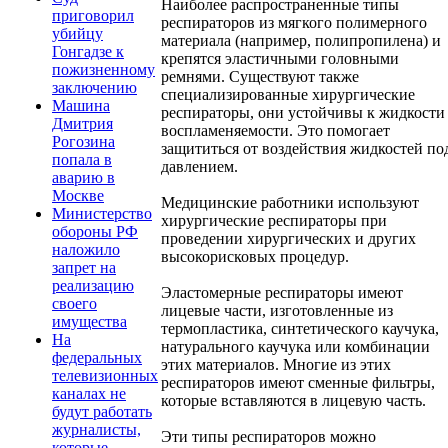
Наиболее распространенные типы
приговорил
респираторов из мягкого полимерного
убийцу
материала (например, полипропилена) и
Гонгадзе к
крепятся эластичными головными
пожизненному
ремнями. Существуют также
заключению
специализированные хирургические
Машина
респираторы, они устойчивы к жидкости
Дмитрия
воспламеняемости. Это помогает
Рогозина
защититься от воздействия жидкостей по
попала в
давлением.
аварию в
Москве
Медицинские работники используют
Министерство
хирургические респираторы при
обороны РФ
проведении хирургических и других
наложило
высокорисковых процедур.
запрет на
реализацию
Эластомерные респираторы имеют
своего
лицевые части, изготовленные из
имущества
термопластика, синтетического каучука,
На
натурального каучука или комбинации
федеральных
этих материалов. Многие из этих
телевизионных
респираторов имеют сменные фильтры,
каналах не
которые вставляются в лицевую часть.
будут работать
журналисты,
Эти типы респираторов можно
которые