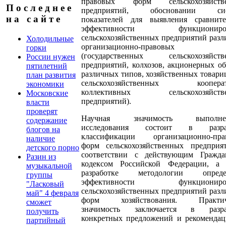
правовых форм сельскохозяйств
П о с л е д н е е
предприятий, обосновании сис
н а с а й т е
показателей для выявления сравните
эффективности функциониров
сельскохозяйственных предприятий раз
Холодильные
организационно-правовых 
горки
(государственных сельскохозяйств
России нужен
предприятий, колхозов, акционерных о
пятилетний
различных типов, хозяйственных товари
план развития
сельскохозяйственных кооперат
экономики
коллективных сельскохозяйств
Московские
предприятий).
власти
проверят
Научная значимость выполнен
содержание
исследования состоит в разра
блогов на
классификации организационно-пра
наличие
форм сельскохозяйственных предприя
детского порно
соответствии с действующим Гражда
Разин из
кодексом Российской Федерации, а 
музыкальной
разработке методологии опреде
группы
эффективности функциониров
"Ласковый
сельскохозяйственных предприятий раз
май" 4 февраля
форм хозяйствования. Практич
сможет
значимость заключается в разра
получить
конкретных предложений и рекомендац
партийный