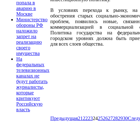
попала в
аварию в
В условиях перехода к рынку, на
Москве
обострения старых социально-экономи
Министерство
проблем, появились новые, связан
обороны РФ
коммерциализацией в социальной с
наложило
Политика государства на федераль
запрет на
городском уровнях должна быть прие
реализацию
для всех слоев общества.
своего
имущества
На
федеральных
телевизионных
каналах не
будут работать
журналисты,
которые
критикуют
Российскую
власть
Предыдущая
21
22
23
24
25
26
27
28
29
30
След