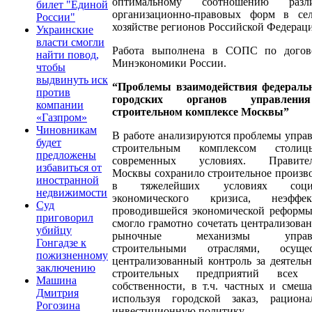
оптимальному соотношению разл
билет "Единой
организационно-правовых форм в сел
России"
хозяйстве регионов Российской Федерац
Украинские
власти смогли
Работа выполнена в СОПС по догов
найти повод,
Минэкономики России.
чтобы
выдвинуть иск
“Проблемы взаимодействия федераль
против
городских органов управлен
компании
строительном комплексе Москвы”
«Газпром»
Чиновникам
В работе анализируются проблемы упра
будет
строительным комплексом стол
предложены
современных условиях. Правител
избавиться от
Москвы сохранило строительное произв
иностранной
в тяжелейших условиях социа
недвижимости
экономического кризиса, неэффек
Суд
проводившейся экономической реформы
приговорил
смогло грамотно сочетать централизова
убийцу
рыночные механизмы управл
Гонгадзе к
строительными отраслями, осущес
пожизненному
централизованный контроль за деятель
заключению
строительных предприятий всех
Машина
собственности, в т.ч. частных и смеш
Дмитрия
используя городской заказ, рациона
Рогозина
инвестиционную политику.