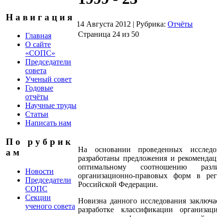
Н а в и г а ц и я
14 Августа 2012
|
Рубрика:
Отчёты
Страница 24 из 50
Главная
О сайте
«СОПС»
Председатели
совета
Ученый совет
Годовые
отчёты
Научные труды
Статьи
Написать нам
П о р у б р и к
На основании проведенных исследо
а м
разработаны предложения и рекоменда
оптимальному соотношению разл
Новости
организационно-правовых форм в рег
Председатели
Российской Федерации.
СОПС
Секции
Новизна данного исследования заключа
ученого совета
разработке классификации организаци