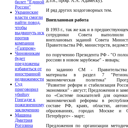
д.э.н., проф. А.А. Адамеску).
билет "Единой
России"
И ряд других хоздоговорных тем.
Украинские
власти смогли
Внеплановая работа
найти повод,
чтобы
В 1993 г., так же как и в предшествующем
выдвинуть иск
сотрудники Совета выполнили
против
внеплановых заданий Совета Минист
компании
Правительства РФ, министерств, ведомст
«Газпром»
Чиновникам
по поручению Президента РФ - "О пол
будет
россиян в новом зарубежье" - январь;
предложены
избавиться от
по заданию СМ - Правительств
иностранной
материалы в раздел 7 "Региона
недвижимости
экономическая политика" Прог
Суд
"Развитие реформ и стабилизация Росс
приговорил
экономики" - август; Предложения и зам
убийцу
по «Системе показателей для оценки
Гонгадзе к
экономической реформы в республи
пожизненному
составе РФ, краях, областях, автон
заключению
образованиях, городах Москве и С
Машина
Петербурге» - март;
Дмитрия
Рогозина
Предложения по организации методиче