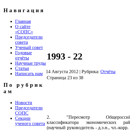
Н а в и г а ц и я
Главная
О сайте
«СОПС»
Председатели
совета
Ученый совет
Годовые
1993 - 22
отчёты
Научные труды
Статьи
14 Августа 2012
|
Рубрика:
Отчёты
Написать нам
Страница 23 из 38
П о р у б р и к
а м
Новости
Председатели
СОПС
2. "Пересмотр Общероссийс
Секции
классификатора экономических рай
ученого совета
(научный руководитель - д.э.н., чл.-корр