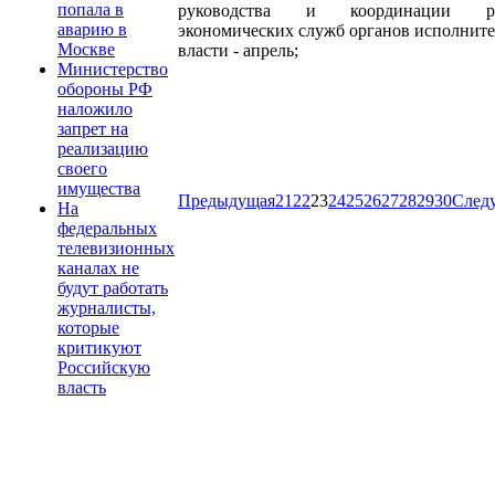
попала в
руководства и координации ра
аварию в
экономических служб органов исполнит
Москве
власти - апрель;
Министерство
обороны РФ
наложило
запрет на
реализацию
своего
имущества
Предыдущая
21
22
23
24
25
26
27
28
29
30
След
На
федеральных
телевизионных
каналах не
будут работать
журналисты,
которые
критикуют
Российскую
власть