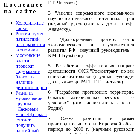
Е.Г. Чистяков).
П о с л е д н е е
н а с а й т е
3. "Анализ современного экономическ
научно-технического потенциала рай
Холодильные
(научный руководитель - д.э.н., проф
горки
Адамеску).
России нужен
пятилетний
4. "Долгосрочный прогноз социа
план развития
экономического и научно-техниче
экономики
развития РФ" (научный руководитель - 
Московские
Б.М. Штульберг).
власти
5. Разработка эффективных направ
проверят
деятельности ФКК "Росконтракт" по за
содержание
и поставкам товаров (научный руководи
блогов на
д.э.н., чл.-корр. РАЕН Е.Г. Чистяков).
наличие
детского порно
6. "Разработка прогнозных территори
Разин из
балансов материальных ресурсов в о
музыкальной
условиях" (отв. исполнитель - к.э.н
группы
Родин).
"Ласковый
май" 4 февраля
7. Схема развития и размещ
сможет
производительных сил Кировской обла
получить
период до 2000 г. (научный руководи
партийный