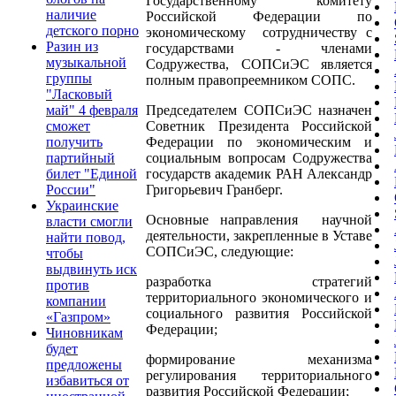
Государственному комитету
наличие
Российской Федерации по
детского порно
экономическому сотрудничеству с
Разин из
государствами - членами
музыкальной
Содружества, СОПСиЭС является
группы
полным правопреемником СОПС.
"Ласковый
Председателем СОПСиЭС назначен
май" 4 февраля
Советник Президента Российской
сможет
Федерации по экономическим и
получить
социальным вопросам Содружества
партийный
государств академик РАН Александр
билет "Единой
Григорьевич Гранберг.
России"
Украинские
Основные направления научной
власти смогли
деятельности, закрепленные в Уставе
найти повод,
СОПСиЭС, следующие:
чтобы
выдвинуть иск
разработка стратегий
против
территориального экономического и
компании
социального развития Российской
«Газпром»
Федерации;
Чиновникам
будет
формирование механизма
предложены
регулирования территориального
избавиться от
развития Российской Федерации;