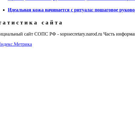
Идеальная кожа начинается с ритуала: пошаговое руково
 а т и с т и к а с а й т а
циальный сайт СОПС РФ - sopssecretary.narod.ru Часть информац