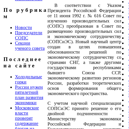
В соответствии с Указом
П о р у б р и к а
Президента Российской Федерации
от 11 июня 1992 г. № 616 Совет по
м
изучению производительных сил
(СОПС) преобразован в Совет по
Новости
размещению производительных сил
Председатели
и экономическому сотрудничеству
СОПС
(СОПСиЭС). Новый научный центр
Секции
создан в целях повышения
ученого совета
обоснованности решений по
экономическому сотрудничеству со
П о с л е д н е е
странами СНГ, а также другими
н а с а й т е
государствами республиками
бывшего Союза ССР,
Холодильные
экономическому развитию регионов
горки
России, разработки теоретических
России нужен
основ формирования общего
пятилетний
экономического пространства.
план развития
экономики
С учетом научной специализации
Московские
СОПСиЭС принято решение о его
власти
двойной подчиненности -
проверят
Министерству экономики
содержание
Российской Федерации и
блогов на