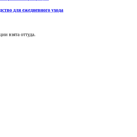
дство для ежедневного ухода
ии взята оттуда.