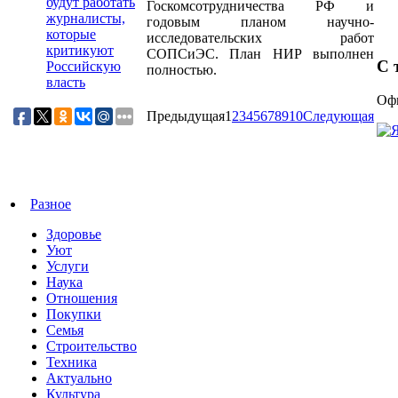
будут работать
Госкомсотрудничества РФ и
журналисты,
годовым планом научно-
которые
исследовательских работ
критикуют
СОПСиЭС. План НИР выполнен
С т
Российскую
полностью.
власть
Офи
Предыдущая
1
2
3
4
5
6
7
8
9
10
Следующая
Разное
Здоровье
Уют
Услуги
Наука
Отношения
Покупки
Семья
Строительство
Техника
Актуально
Культура