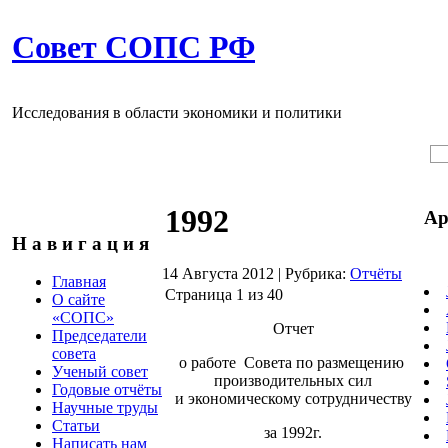
Совет СОПС РФ
Исследования в области экономики и политики
1992
Ар
Н а в и г а ц и я
14 Августа 2012
|
Рубрика:
Отчёты
Главная
Страница 1 из 40
О сайте
«СОПС»
Отчет
Председатели
совета
о работе Cовета по размещению
Ученый совет
производительных сил
Годовые отчёты
и экономическому сотрудничеству
Научные труды
Статьи
за 1992г.
Написать нам