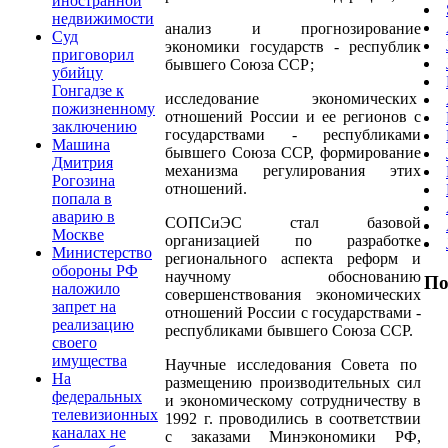
иностранной
недвижимости
анализ и прогнозирование
Суд
экономики государств - республик
приговорил
бывшего Союза ССР;
убийцу
Гонгадзе к
исследование экономических
пожизненному
отношений России и ее регионов с
заключению
государствами - республиками
Машина
бывшего Союза ССР, формирование
Дмитрия
механизма регулирования этих
Рогозина
отношений.
попала в
аварию в
СОПСиЭС стал базовой
Москве
организацией по разработке
Министерство
регионального аспекта реформ и
обороны РФ
научному обоснованию
По
наложило
совершенствования экономических
запрет на
отношений России с государствами -
реализацию
республиками бывшего Союза ССР.
своего
имущества
Научные исследования Совета по
На
размещению производительных сил
федеральных
и экономическому сотрудничеству в
телевизионных
1992 г. проводились в соответствии
каналах не
с заказами Минэкономики РФ,