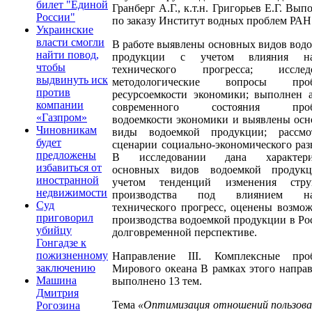
билет "Единой
Гранберг А.Г., к.т.н. Григорьев Е.Г. Вып
России"
по заказу Институт водных проблем РАН
Украинские
власти смогли
В работе выявлены основных видов вод
найти повод,
продукции с учетом влияния на
чтобы
технического прогресса; исслед
выдвинуть иск
методологические вопросы про
против
ресурсоемкости экономики; выполнен 
компании
современного состояния проб
«Газпром»
водоемкости экономики и выявлены ос
Чиновникам
виды водоемкой продукции; рассмо
будет
сценарии социально-экономического раз
предложены
В исследовании дана характери
избавиться от
основных видов водоемкой продук
иностранной
учетом тенденций изменения стру
недвижимости
производства под влиянием на
Суд
технического прогресс, оценены возмо
приговорил
производства водоемкой продукции в Ро
убийцу
долговременной перспективе.
Гонгадзе к
пожизненному
Направление III. Комплексные про
заключению
Мирового океана В рамках этого напра
Машина
выполнено 13 тем.
Дмитрия
Тема
«Оптимизация отношений пользов
Рогозина