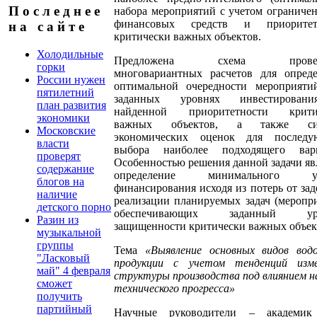
П о с л е д н е е
набора мероприятий с учетом ограниче
финансовых средств и приоритет
н а с а й т е
критически важных объектов.
Холодильные
Предложена схема провед
горки
многовариантных расчетов для опреде
России нужен
оптимальной очередности мероприяти
пятилетний
заданных уровнях инвестирова
план развития
найденной приоритетности крити
экономики
важных объектов, а также сис
Московские
экономических оценок для последу
власти
выбора наиболее подходящего вари
проверят
Особенностью решения данной задачи яв
содержание
определение минимального ур
блогов на
финансирования исходя из потерь от за
наличие
реализации планируемых задач (меропр
детского порно
обеспечивающих заданный уро
Разин из
защищенности критически важных объек
музыкальной
группы
Тема
«Выявление основных видов вод
"Ласковый
продукции с учетом тенденций изме
май" 4 февраля
структуры производства под влиянием н
сможет
технического прогресса»
получить
партийный
Научные руководители – академи