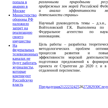
различными природными ресур
попала в
прибрежных зон морей Российской Фед
аварию в
и анализ эффективности мор
Москве
деятельности страны»
Министерство
обороны РФ
Научный руководитель темы – д.э.н.,
наложило
Войтоловский Г.К. Выполнена по з
запрет на
Федеральное агентство по нау
реализацию
инновациям.
своего
имущества
Цель работы – разработка теоретичес
На
методологических проблем оптими
федеральных
процессов развития и повыш
телевизионных
эффективности морской деятельност
каналах не
подготовки предложений к формиро
будут работать
проекта ее Стратегии до 2020 г. и в
журналисты,
отдаленной перспективе.
которые
критикуют
Российскую
власть
Предыдущая
21
22
23
24
25
26
27
28
29
30
След