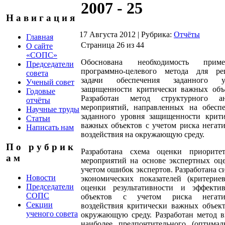
2007 - 25
Н а в и г а ц и я
17 Августа 2012
|
Рубрика:
Отчёты
Главная
Страница 26 из 44
О сайте
«СОПС»
Обоснована необходимость приме
Председатели
программно-целевого метода для ре
совета
задачи обеспечения заданного у
Ученый совет
защищенности критически важных объе
Годовые
Разработан метод структурного ан
отчёты
мероприятий, направленных на обеспе
Научные труды
заданного уровня защищенности крити
Статьи
важных объектов с учетом риска негат
Написать нам
воздействия на окружающую среду.
П о р у б р и к
Разработана схема оценки приоритет
а м
мероприятий на основе экспертных оц
учетом ошибок экспертов. Разработана с
Новости
экономических показателей (критерие
Председатели
оценки результативности и эффектив
СОПС
объектов с учетом риска негати
Секции
воздействия критически важных объек
ученого совета
окружающую среду. Разработан метод 
наиболее предпочтительного (оптимал