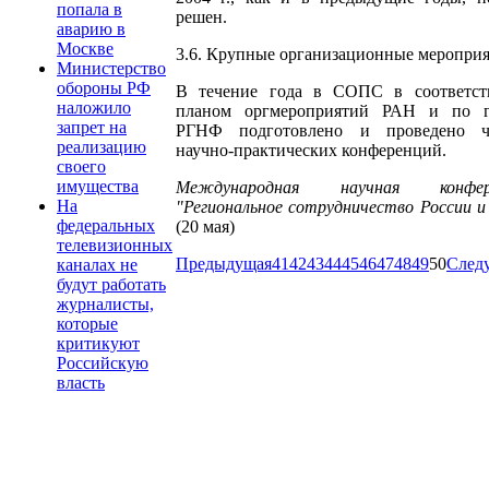
попала в
решен.
аварию в
Москве
3.6. Крупные организационные меропри
Министерство
обороны РФ
В течение года в СОПС в соответст
наложило
планом оргмероприятий РАН и по г
запрет на
РГНФ подготовлено и проведено ч
реализацию
научно-практических конференций.
своего
имущества
Международная научная конфер
На
"Региональное сотрудничество России 
федеральных
(20 мая)
телевизионных
Предыдущая
41
42
43
44
45
46
47
48
49
50
След
каналах не
будут работать
журналисты,
которые
критикуют
Российскую
власть