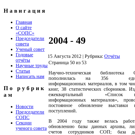
Н а в и г а ц и я
Главная
О сайте
«СОПС»
2004 - 49
Председатели
совета
Ученый совет
Годовые
15 Августа 2012
|
Рубрика:
Отчёты
отчёты
Страница 50 из 53
Научные труды
Статьи
Научно-техническая библиотека
Написать нам
пополнилась на 356 еди
информационных материалов, в том чи
П о р у б р и к
книг, 38 статистических сборников. Из
а м
ежеквартальный «Список н
информационных материалов», прово
постоянное обновление выставки 
Новости
поступлений.
Председатели
СОПС
В 2004 году также велась рабо
Секции
обновлению базы данных архива, ли
ученого совета
счетов сотрудников СОП; база д