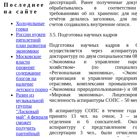
диссертаций. Ранее полученные доку
П о с л е д н е е
обрабатывались в соответств
н а с а й т е
требованиями об их хранении: для на
отчётов делались заголовки, для ли
Холодильные
счетов создавались внутренние описи.
горки
России нужен
3.5. Подготовка научных кадров
пятилетний
Подготовка научных кадров в 
план развития
осуществляется через аспирант
экономики
докторантуру по двум специальностям 08
Московские
«Экономика и управление наро
власти
хозяйством» (по специализа
проверят
«Региональная экономика», «Эконо
содержание
организация и управление предприят
блогов на
отраслями, комплексами промышленно
наличие
«Экономика природопользования») и 08
детского порно
«Мировая экономика». Лицензиров
Разин из
численность аспирантуры СОПС – 50 мес
музыкальной
группы
В аспирантуру СОПС в течение года
"Ласковый
принято 13 чел. на очное, 3 – за
май" 4 февраля
отделения и 6 соискателей. Око
сможет
аспирантуру с представлением го
получить
диссертации 3 чел., были отчислен
партийный