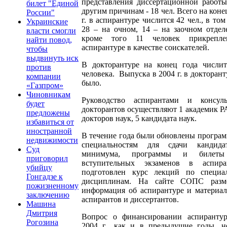
представления диссертационной работ
билет "Единой
другим причинам - 18 чел. Всего на коне
России"
г. в аспирантуре числится 42 чел., в том
Украинские
28 – на очном, 14 – на заочном отдел
власти смогли
кроме того 11 человек прикрепл
найти повод,
аспирантуре в качестве соискателей.
чтобы
выдвинуть иск
В докторантуре на конец года числи
против
человека. Выпуска в 2004 г. в докторант
компании
было.
«Газпром»
Чиновникам
Руководство аспирантами и консуль
будет
докторантов осуществляют 1 академик Р
предложены
докторов наук, 5 кандидата наук.
избавиться от
иностранной
В течение года были обновлены програ
недвижимости
специальностям для сдачи кандидат
Суд
минимума, программы и билеты
приговорил
вступительных экзаменов в аспиран
убийцу
подготовлен курс лекций по специа
Гонгадзе к
дисциплинам. На сайте СОПС разм
пожизненному
информация об аспирантуре и материа
заключению
аспирантов и диссертантов.
Машина
Дмитрия
Вопрос о финансировании аспирант
Рогозина
2004 г., как и в предыдущие годы, н