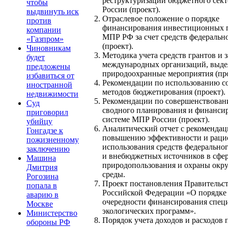
реструктуризации бюджетного сек
чтобы
России (проект).
выдвинуть иск
Отраслевое положение о порядке
против
финансирования инвестиционных 
компании
МПР РФ за счет средств федеральн
«Газпром»
(проект).
Чиновникам
Методика учета средств грантов и 
будет
международных организаций, выде
предложены
природоохранные мероприятия (про
избавиться от
Рекомендации по использованию 
иностранной
методов бюджетирования (проект).
недвижимости
Рекомендации по совершенствова
Суд
сводного планирования и финанси
приговорил
системе МПР России (проект).
убийцу
Аналитический отчет с рекомендац
Гонгадзе к
повышению эффективности и раци
пожизненному
использования средств федерально
заключению
и внебюджетных источников в сфе
Машина
природопользования и охраны ок
Дмитрия
среды.
Рогозина
Проект постановления Правительс
попала в
Российской Федерации «О порядке
аварию в
очередности финансирования спец
Москве
экологических программ».
Министерство
Порядок учета доходов и расходов 
обороны РФ