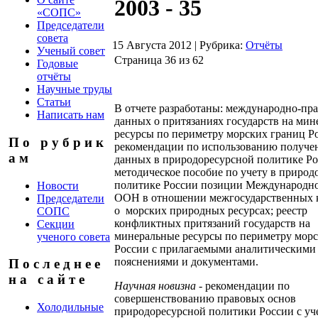
2003 - 35
«СОПС»
Председатели
совета
15 Августа 2012
|
Рубрика:
Отчёты
Ученый совет
Страница 36 из 62
Годовые
отчёты
Научные труды
Статьи
В отчете разработаны: международно-пр
Написать нам
данных о притязаниях государств на ми
ресурсы по периметру морских границ Р
П о р у б р и к
рекомендации по использованию получ
а м
данных в природоресурсной политике Ро
методическое пособие по учету в природ
политике России позиции Международно
Новости
ООН в отношении межгосударственных 
Председатели
о морских природных ресурсах; реестр
СОПС
конфликтных притязаний государств на
Секции
минеральные ресурсы по периметру мор
ученого совета
России с прилагаемыми аналитическими
пояснениями и документами.
П о с л е д н е е
н а с а й т е
Научная новизна
- рекомендации по
совершенствованию правовых основ
Холодильные
природоресурсной политики России с уч