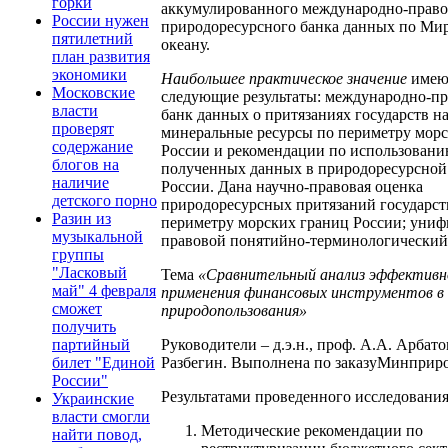
горки
аккумулированного международно-право
России нужен
природоресурсного банка данных по Ми
пятилетний
океану.
план развития
экономики
Наибольшее практическое значение
имею
Московские
следующие результаты: международно-п
власти
банк данных о притязаниях государств н
проверят
минеральные ресурсы по периметру мор
содержание
России и рекомендации по использован
блогов на
полученных данных в природоресурсной
наличие
России. Дана научно-правовая оценка
детского порно
природоресурсных притязаний государст
Разин из
периметру морских границ России; уни
музыкальной
правовой понятийно-терминологический 
группы
"Ласковый
Тема
«Сравнительный анализ эффектив
май" 4 февраля
применения финансовых инструментов в
сможет
природопользования»
получить
Руководители – д.э.н., проф. А.А. Арбато
партийный
Разбегин. Выполнена по заказуМинприр
билет "Единой
России"
Результатами проведенного исследования
Украинские
власти смогли
Методические рекомендации по
найти повод,