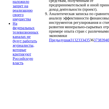
средствам, полученным от
наложило
предпринимательской и иной прин
запрет на
доход деятельности (проект).
реализацию
Аналитическая записка по сравнит
своего
анализу эффективности финансовы
имущества
инструментов регулирования и ст
На
развития минерально-сырьевых отр
федеральных
примере опыта стран с различными
телевизионных
экономики
каналах не
Предыдущая
31
32
33
34
35
36
37
38
39
4
будут работать
журналисты,
которые
критикуют
Российскую
власть