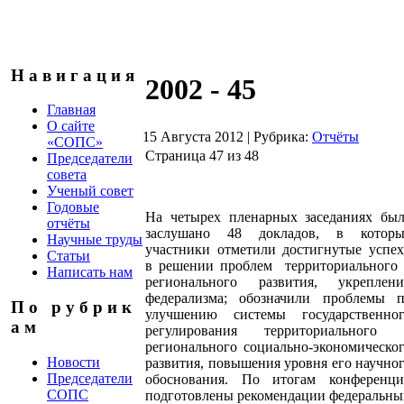
Н а в и г а ц и я
2002 - 45
Главная
О сайте
15 Августа 2012
|
Рубрика:
Отчёты
«СОПС»
Страница 47 из 48
Председатели
совета
Ученый совет
Годовые
На четырех пленарных заседаниях бы
отчёты
заслушано 48 докладов, в которы
Научные труды
участники отметили достигнутые успе
Статьи
в решении проблем территориального
Написать нам
регионального развития, укреплен
федерализма; обозначили проблемы 
П о р у б р и к
улучшению системы государственно
а м
регулирования территориального 
регионального социально-экономическо
Новости
развития, повышения уровня его научно
Председатели
обоснования. По итогам конференц
СОПС
подготовлены рекомендации федеральн