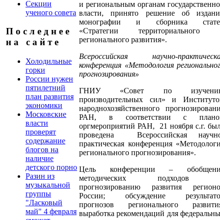
Секции
и региональным органам государственн
ученого совета
власти, принято решение об издан
монографии и сборника стате
П о с л е д н е е
«Стратегии территориального 
регионального развития».
н а с а й т е
Всероссийская научно-практическ
Холодильные
конференция «Методология регионально
горки
прогнозирования»
России нужен
пятилетний
ГНИУ «Совет по изучени
план развития
производительных сил» и Институт
экономики
народнохозяйственного прогнозирован
Московские
РАН, в соответствии с плано
власти
оргмероприятий РАН, 21 ноября с.г. бы
проверят
проведена Всероссийская научно
содержание
практическая конференция «Методолог
блогов на
регионального прогнозирования».
наличие
детского порно
Цель конференции – обобщени
Разин из
методических подходов 
музыкальной
прогнозированию развития регион
группы
России; обсуждение результато
"Ласковый
прогнозов регионального развити
май" 4 февраля
выработка рекомендаций для федеральн