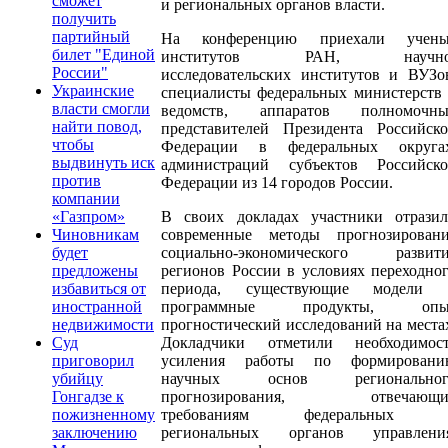
сможет
и региональных органов власти.
получить
партийный
На конференцию приехали учены
билет "Единой
институтов РАН, научно
России"
исследовательских институтов и ВУЗо
Украинские
специалисты федеральных министерств
власти смогли
ведомств, аппаратов полномочны
найти повод,
представителей Президента Российск
чтобы
Федерации в федеральных округах
выдвинуть иск
администраций субъектов Российск
против
Федерации из 14 городов России.
компании
В своих докладах участники отрази
«Газпром»
современные методы прогнозирован
Чиновникам
социально-экономического развит
будет
регионов России в условиях переходно
предложены
периода, существующие модели 
избавиться от
программные продукты, опы
иностранной
прогностический исследований на места
недвижимости
Докладчики отметили необходимос
Суд
усиления работы по формировани
приговорил
научных основ региональног
убийцу
прогнозирования, отвечающи
Гонгадзе к
требованиям федеральных 
пожизненному
региональных органов управления
заключению