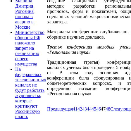
создание официально утвержденны
Машина
методик разработки региональны
Дмитрия
прогнозов, форм и показателей, общ
Рогозина
сценарных условий макроэкономическо
попала в
характера.
аварию в
Москве
Материалы конференции опубликованы
Министерство
сборнике научных докладов.
обороны РФ
наложило
Третья конференция молодых учен
запрет на
«Региональная наука»
реализацию
своего
Традиционная (третья) конференц
имущества
молодых ученых была проведена 5 нояб
На
с.г. В этом году основная иде
федеральных
конференции была сфокусирована 
телевизионных
общетеоретических вопросах, и э
каналах не
определило название конференция
будут работать
«Региональная наука».
журналисты,
которые
критикуют
Предыдущая
41
42
43
44
45
46
47
48
Следующ
Российскую
власть