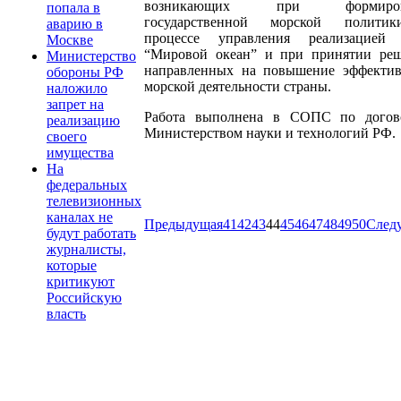
возникающих при формиров
попала в
государственной морской полити
аварию в
процессе управления реализацие
Москве
“Мировой океан” и при принятии реш
Министерство
направленных на повышение эффектив
обороны РФ
морской деятельности страны.
наложило
запрет на
Работа выполнена в СОПС по догов
реализацию
Министерством науки и технологий РФ.
своего
имущества
На
федеральных
телевизионных
каналах не
Предыдущая
41
42
43
44
45
46
47
48
49
50
След
будут работать
журналисты,
которые
критикуют
Российскую
власть