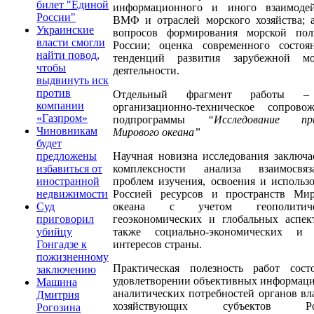
билет "Единой
информационного и иного взаимодей
России"
ВМФ и отраслей морского хозяйства; 
Украинские
вопросов формирования морской пол
власти смогли
России; оценка современного состоя
найти повод,
тенденций развития зарубежной мо
чтобы
деятельности.
выдвинуть иск
против
Отдельный фрагмент работы –
компании
организационно-техническое сопровож
«Газпром»
подпрограммы
“Исследование пр
Чиновникам
Мирового океана”
будет
Научная новизна исследования заключа
предложены
комплексности анализа взаимосвяз
избавиться от
проблем изучения, освоения и использ
иностранной
Россией ресурсов и пространств Мир
недвижимости
океана с учетом геополитичес
Суд
геоэкономических и глобальных аспек
приговорил
также социально-экономических и
убийцу
интересов страны.
Гонгадзе к
пожизненному
Практическая полезность работ сост
заключению
удовлетворении объективных информац
Машина
аналитических потребностей органов вл
Дмитрия
хозяйствующих субъектов Рос
Рогозина