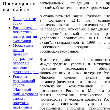
региональных тенденций и про
П о с л е д н е е
российской деятельности в Мировом океа
н а с а й т е
Актуальность этой задачи обусловлена те
Холодильные
в последние 12-15 лет компле
горки
исследования такой направленности в 
России нужен
не проводились, что серьезно затрудняет
пятилетний
направлений морской политики стр
план развития
управление реализацией ФЦП “Ми
экономики
океан”, утвержденной в 1998 г., с у
Московские
особенностей переходного пери
власти
российской экономике.
проверят
содержание
В отчете проработаны такие компонент
блогов на
международные условия и междунар
наличие
правовые возможности обеспеч
детского порно
экономических и иных интересов Рос
Разин из
Мировом океане; анализ про
музыкальной
океанографического и океанологиче
группы
обеспечения хозяйственной и 
"Ласковый
деятельности России в Мировом ок
май" 4 февраля
анализ состояния технического у
сможет
производства в морском хозяйстве Ро
получить
проблем системного управлени
партийный
повышением; проблемы технологичес