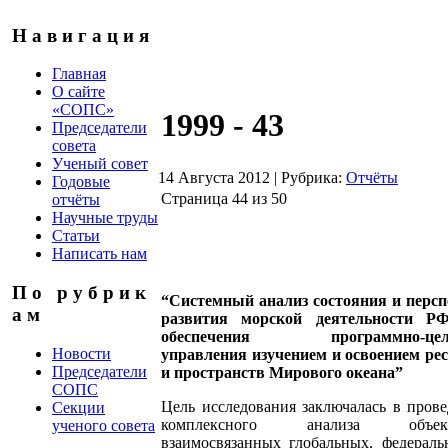
Н а в и г а ц и я
Главная
О сайте
«СОПС»
1999 - 43
Председатели
совета
Ученый совет
14 Августа 2012
|
Рубрика:
Отчёты
Годовые
Страница 44 из 50
отчёты
Научные труды
Статьи
Написать нам
П о р у б р и к
“Системный анализ состояния и персп
а м
развития морской деятельности Р
обеспечения программно-целе
Новости
управления изучением и освоением ре
Председатели
и пространств Мирового океана”
СОПС
Цель исследования заключалась в пров
Секции
комплексного анализа объект
ученого совета
взаимосвязанных глобальных, федерал