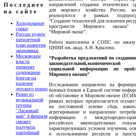
П о с л е д н е е
направлений создания технических ср
для морского хозяйства России, ко
н а с а й т е
реализуются в рамках подпрог
“Создание технологий для освоения ресу
Холодильные
пространств Мирового океана”
горки
“Мировой океан”.
России нужен
пятилетний
Работа выполнена в СОПС по заказ
план развития
ЦНИИ им. акад. А.Н. Крылова.
экономики
Московские
“Разработка предложений по созданию
власти
законодательной,экономическ
проверят
социальной информации по проб
содержание
Мирового океана”
блогов на
наличие
Исследование направлено на формиро
детского порно
базовых блоков в Единой системе инфо
Разин из
об обстановке в Мировом океане (ЕСИ
музыкальной
рамках которых предполагается осущес
группы
на постоянной основе сбор, накопл
"Ласковый
агрегирование и направление потреби
май" 4 февраля
информации о международно-прав
сможет
российских законодательных показат
получить
характеризующих условия изучения, ос
партийный
и использования ресурсов и простр