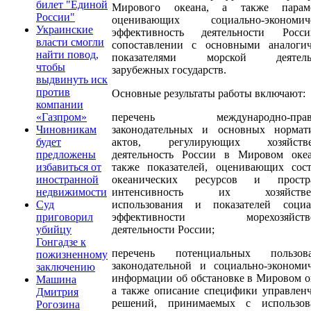
билет "Единой
Мирового океана, а также параме
России"
оценивающих социально-экономич
Украинские
эффективность деятельности Рос
власти смогли
сопоставлении с основными аналоги
найти повод,
показателями морской деятель
чтобы
зарубежных государств.
выдвинуть иск
против
Основные результаты работы включают:
компании
перечень международно-право
«Газпром»
законодательных и основных нормат
Чиновникам
актов, регулирующих хозяйств
будет
деятельность России в Мировом океа
предложены
также показателей, оценивающих сост
избавиться от
океанических ресурсов и простра
иностранной
интенсивность их хозяйствен
недвижимости
использования и показателей социа
Суд
эффективности морехозяйстве
приговорил
деятельности России;
убийцу
Гонгадзе к
перечень потенциальных пользова
пожизненному
законодательной и социально-экономи
заключению
информации об обстановке в Мировом о
Машина
а также описание специфики управлен
Дмитрия
решений, принимаемых с использов
Рогозина