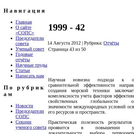
Н а в и г а ц и я
Главная
1999 - 42
О сайте
«СОПС»
Председатели
14 Августа 2012
|
Рубрика:
Отчёты
совета
Ученый совет
Страница 43 из 50
Годовые
отчёты
Научные труды
Статьи
Написать нам
Научная новизна подхода к оц
сравнительной эффективности направ
П о р у б р и к
создания морской техники заключае
а м
комплексности учета факторов эффектив
свойственных глобальности ок
Новости
значимости международных условий ос
Председатели
его ресурсов и пространств.
СОПС
Секции
Практическая полезность результато
ученого совета
проявится в повышении ур
доказательности выбора первоочер