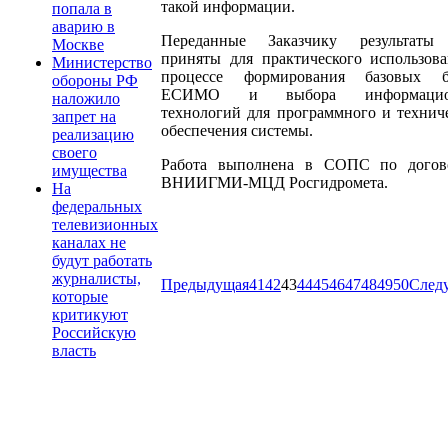
такой информации.
попала в
аварию в
Переданные Заказчику результат
Москве
приняты для практического использов
Министерство
процессе формирования базовых б
обороны РФ
ЕСИМО и выбора информацио
наложило
технологий для программного и технич
запрет на
обеспечения системы.
реализацию
своего
Работа выполнена в СОПС по догов
имущества
ВНИИГМИ-МЦД Росгидромета.
На
федеральных
телевизионных
каналах не
будут работать
журналисты,
Предыдущая
41
42
43
44
45
46
47
48
49
50
След
которые
критикуют
Российскую
власть