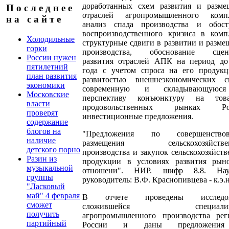
доработанных схем развития и разме
П о с л е д н е е
отраслей агропромышленного компл
н а с а й т е
анализ спада производства и обост
воспроизводственного кризиса в компл
Холодильные
структурные сдвиги в развитии и разм
горки
производства, обоснование сцен
России нужен
развития отраслей АПК на период до
пятилетний
года с учетом спроса на его продук
план развития
развитостью внешнеэкономических св
экономики
современную и складывающуюс
Московские
перспективу конъюнктуру на тов
власти
продовольственных рынках Рос
проверят
инвестиционные предложения.
содержание
блогов на
"Предложения по совершенствов
наличие
размещения сельскохозяйствен
детского порно
производства и закупок сельскохозяйст
Разин из
продукции в условиях развития рын
музыкальной
отношени". НИР. шифр 8.8. Нау
группы
руководитель: В.Ф. Краснопивцева - к.э.н
"Ласковый
май" 4 февраля
В отчете проведены исследов
сможет
сложившейся специализа
получить
агропромышленного производства рег
партийный
России и даны предложени