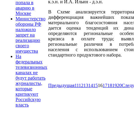
к.э.н. и И.А. Ильин - д.э.н.
попала в
аварию в
В Схеме анализируется территориа
Москве
дифференциация важнейших показа
Министерство
материального благосостояния насел
обороны РФ
дается оценка тенденций их дина
наложило
определяются региональные особен
запрет на
кризиса в оплате труда; выявл
реализацию
региональные различия в потреб
своего
населения с использованием стои
имущества
стандартного продуктового набора.
На
федеральных
телевизионных
каналах не
будут работать
журналисты,
Предыдущая
11
12
13
14
15
16
17
18
19
20
След
которые
критикуют
Российскую
власть