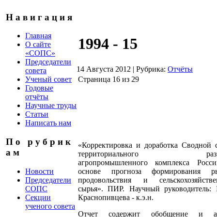
Н а в и г а ц и я
Главная
1994 - 15
О сайте
«СОПС»
Председатели
14 Августа 2012
|
Рубрика:
Отчёты
совета
Страница 16 из 29
Ученый совет
Годовые
отчёты
Научные труды
Статьи
Написать нам
П о р у б р и к
«Корректировка и доработка Сводной 
а м
территориального разви
агропромышленного комплекса Росс
Новости
основе прогноза формирования р
Председатели
продовольствия и сельскохозяйстве
СОПС
сырья». ПИР. Научный руководитель: 
Секции
Краснопивцева - к.э.н.
ученого совета
Отчет содержит обобщение и ан