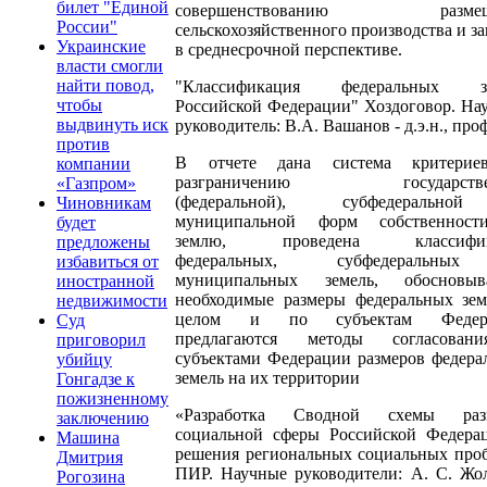
билет "Единой
совершенствованию размещ
России"
сельскохозяйственного производства и з
Украинские
в среднесрочной перспективе.
власти смогли
найти повод,
"Классификация федеральных зе
чтобы
Российской Федерации" Хоздоговор. На
выдвинуть иск
руководитель: В.А. Вашанов - д.э.н., проф
против
В отчете дана система критери
компании
разграничению государстве
«Газпром»
(федеральной), субфедеральн
Чиновникам
муниципальной форм собственнос
будет
землю, проведена классифик
предложены
федеральных, субфедеральн
избавиться от
муниципальных земель, обосновыв
иностранной
необходимые размеры федеральных зем
недвижимости
целом и по субъектам Федера
Суд
предлагаются методы согласова
приговорил
субъектами Федерации размеров федера
убийцу
земель на их территории
Гонгадзе к
пожизненному
«Разработка Сводной схемы раз
заключению
социальной сферы Российской Федера
Машина
решения региональных социальных проб
Дмитрия
ПИР. Научные руководители: А. С. Жол
Рогозина