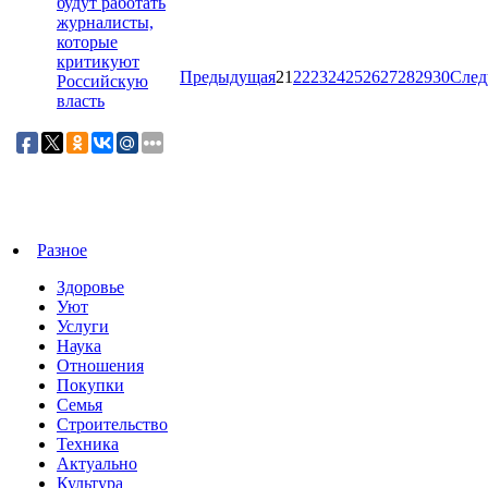
будут работать
журналисты,
которые
критикуют
Предыдущая
21
22
23
24
25
26
27
28
29
30
Сле
Российскую
власть
Разное
Здоровье
Уют
Услуги
Наука
Отношения
Покупки
Семья
Строительство
Техника
Актуально
Культура