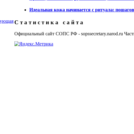
Идеальная кожа начинается с ритуала: пошагов
дующая
С т а т и с т и к а с а й т а
Официальный сайт СОПС РФ - sopssecretary.narod.ru Част