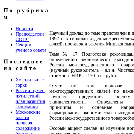
П о р у б р и к а
м
Новости
Научный доклад по теме представлен в 
Председатели
1992 г. в сводный отдел межреспублик
СОПС
связей, поставок и закупок Минэкономи
Секции
ученого совета
Тема № 17. Подготовка рекоменда
определению экономически выгодно
П о с л е д н е е
России межгосударственного товаро
н а с а й т е
(научный руководитель - д.э.н. Чистяко
стоимость НИР - 2170 тыс. руб.).
Холодильные
горки
Отчет по теме включает ан
России нужен
межгосударственных связей по важ
пятилетний
группам продукций, оценк
план развития
эквивалентности. Определены 
экономики
принципы и основные направ
Московские
формирования экономически выгодно
власти
России межгосударственного товарообм
проверят
Особый акцент сделан на изучение воп
содержание
определяющих экономиче
блогов на