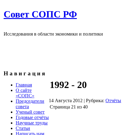
Совет СОПС РФ
Исследования в области экономики и политики
Н а в и г а ц и я
1992 - 20
Главная
О сайте
«СОПС»
14 Августа 2012
|
Рубрика:
Отчёты
Председатели
совета
Страница 21 из 40
Ученый совет
Годовые отчёты
Научные труды
Статьи
Написать нам