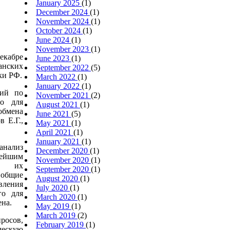
January 2025
(1)
December 2024
(1)
November 2024
(1)
October 2024
(1)
June 2024
(1)
November 2023
(1)
декабре
June 2023
(1)
анских
September 2022
(5)
ки РФ.
March 2022
(1)
January 2022
(1)
ций по
November 2021
(2)
го для
August 2021
(1)
обмена
June 2021
(5)
в Е.Г.,
May 2021
(1)
April 2021
(1)
January 2021
(1)
ализ
December 2020
(1)
нейшим
November 2020
(1)
у их
September 2020
(1)
общие
August 2020
(1)
ления
July 2020
(1)
го для
March 2020
(1)
ена.
May 2019
(1)
March 2019
(2)
росов,
February 2019
(1)
скую