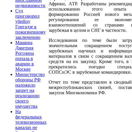
иностранной
Африки, АТР. Разработаны рекоменда
недвижимости
использованию этого опыта
Суд
формировании Россией нового мех
приговорил
регулирования ее экономич
убийцу
взаимоотношений со странами н
Гонгадзе к
зарубежья в целом и СНГ в частности.
пожизненному
заключению
Исследования по теме были затру
Машина
значительным сокращением поступ
Дмитрия
зарубежных научных и информаци
Рогозина
материалов в связи с сокращением ва
попала в
средств на их закупку. Кроме того, в 
аварию в
прекратились поездки специал
Москве
СОПСиЭС в зарубежные командировки.
Министерство
обороны РФ
Отчет по теме представлен в сводный
наложило
межреспубликанских связей, пост
запрет на
закупок Минэкономики РФ.
реализацию
своего
имущества
На
федеральных
телевизионных
каналах не