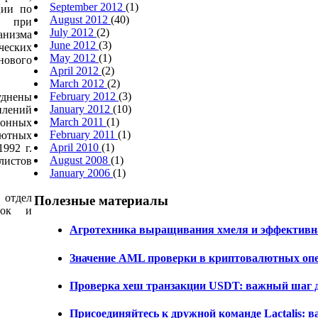
September 2012
(1)
ции по
August 2012
(40)
 при
July 2012
(2)
анизма
June 2012
(3)
еских
May 2012
(1)
ового
April 2012
(2)
March 2012
(2)
February 2012
(3)
днены
January 2012
(10)
лений
March 2011
(1)
онных
February 2011
(1)
лютных
April 2010
(1)
1992 г.
August 2008
(1)
истов
January 2006
(1)
 отдел
Полезные материалы
авок и
Агротехника выращивания хмеля и эффективна
Значение AML проверки в криптовалютных оп
Проверка хеш транзакции USDT: важный шаг 
Присоединяйтесь к дружной команде Lactalis: 