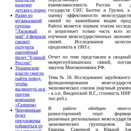
взаимозависимость России и д
наличие
государств СНГ, Балтии и Грузии, а
детского порно
оценку эффективности межгосударст
Разин из
связей по важнейшим видам проду
музыкальной
Работа является первым этапом исслед
группы
и затрагивает только часть всех ас
"Ласковый
изучения межгосударственных экономи
май" 4 февраля
связей. Исследования целесооб
сможет
продолжить в 1993 г.
получить
партийный
Отчет по теме представлен в сводный
билет "Единой
межреспубликанских связей, пост
России"
закупок Минэкономики РФ.
Украинские
власти смогли
Тема № 18. Исследование зарубежного
найти повод,
функционирования межгосударств
чтобы
экономических союзов (научный руково
выдвинуть иск
- к.э.н. Введенский В.Г., стоимость НИР
против
тыс.руб.).
компании
«Газпром»
В работе обобщен многоле
Чиновникам
разносторонний опыт формиро
будет
различных региональных межгосударст
предложены
экономических группировок Зап
избавиться от
Европы, Северной и Южной Аме