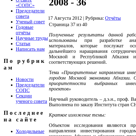
2008 - 36
«СОПС»
Председатели
совета
17 Августа 2012
|
Рубрика:
Отчёты
Ученый совет
Страница 37 из 40
Годовые
отчёты
Полученные результаты данной ра
Научные труды
использованы
при разработке анал
Статьи
материалов, которые послужат ос
Написать нам
дальнейшего наращивания сотрудниче
Москвой и Республикой Абхазия и
П о р у б р и к
соответствующих решений.
а м
Тема
«
Приоритетные направления инве
городом Москвой экономики Абхазии. 
Новости
приоритетности выбранных инвес
Председатели
проектов»
СОПС
Секции
Научный руководитель – д.э.н., проф. В
ученого совета
Выполнена по заказу Института стран С
П о с л е д н е е
Краткое изложение темы:
н а с а й т е
Объектом исследования являются пр
направления инвестирования город
Холодильные