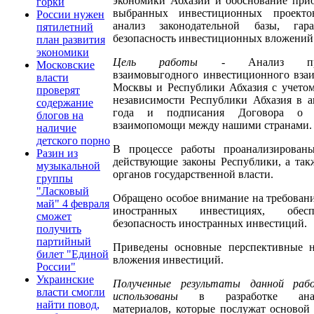
экономики Абхазии и обоснование при
горки
выбранных инвестиционных проекто
России нужен
анализ законодательной базы, гар
пятилетний
безопасность инвестиционных вложений
план развития
экономики
Цель работы
- Анализ пред
Московские
взаимовыгодного инвестиционного вза
власти
Москвы и Республики Абхазия с учето
проверят
независимости Республики Абхазия в а
содержание
года и подписания Договора о
блогов на
взаимопомощи между нашими странами.
наличие
детского порно
В процессе работы проанализирован
Разин из
действующие законы Республики, а та
музыкальной
органов государственной власти.
группы
"Ласковый
Обращено особое внимание на требовани
май" 4 февраля
иностранных инвестициях, обесп
сможет
безопасность иностранных инвестиций.
получить
партийный
Приведены основные перспективные н
билет "Единой
вложения инвестиций.
России"
Украинские
Полученные результаты данной ра
власти смогли
использованы
в разработке анали
найти повод,
материалов, которые послужат основой