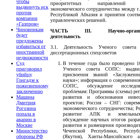
чтобы
приоритетных направлений со
выдвинуть иск
экономического сотрудничества между г
против
Республикой Абхазия и принятия соот
компании
управленческих решений.
«Газпром»
Чиновникам
ЧАСТЬ III. Научно-организ
будет
деятельность
предложены
избавиться от
3.1. Деятельность Ученого сове
иностранной
диссертационных спецсоветов
недвижимости
В течение года было проведено 1
Суд
Ученого совета СОПС: выдви
приговорил
присвоения званий «Заслуженн
убийцу
науки»; информация о современно
Гонгадзе к
СОПС, обсуждение исследо
пожизненному
проблемам: Программы (схемы) ре
заключению
развития и обоснования инве
Машина
проектов; Россия – СНГ: соврем
Дмитрия
экономического сотрудничества; Р
Рогозина
развитие АПК и земельных
попала в
обсуждение научных итогов разр
аварию в
развития и размещения производи
Москве
Чеченской Республики, Респу
Министерство
(Якутия), Ханты-Мансийского а
обороны РФ