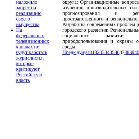
округа; Организационные вопрос
наложило
изучению производительных сил
запрет на
прогнозирования и регул
реализацию
пространственного и региональног
своего
Разработка современных проблем р
имущества
городского развития; Региональн
На
социального развития; 
федеральных
природопользования и охраны 
телевизионных
среды.
каналах не
Предыдущая
31
32
33
34
35
36
37
38
39
4
будут работать
журналисты,
которые
критикуют
Российскую
власть