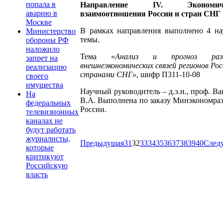
попала в
Направление IV. Экономиче
аварию в
взаимоотношения России и стран СНГ
Москве
В рамках направления выполнено 4 на
Министерство
темы.
обороны РФ
наложило
Тема «
Анализ и прогноз разв
запрет на
внешнеэкономических связей регионов Рос
реализацию
странами СНГ»
, шифр П311-10-08
своего
имущества
Научный руководитель – д.э.н., проф. В
На
В.А. Выполнена по заказу Минэкономра
федеральных
России.
телевизионных
каналах не
будут работать
журналисты,
Предыдущая
31
32
33
34
35
36
37
38
39
40
След
которые
критикуют
Российскую
власть