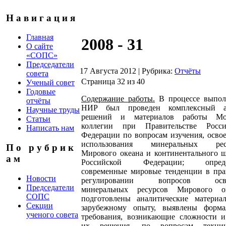
Н а в и г а ц и я
Главная
2008 - 31
О сайте
«СОПС»
Председатели
17 Августа 2012
|
Рубрика:
Отчёты
совета
Страница 32 из 40
Ученый совет
Годовые
Содержание работы.
В процессе выпол
отчёты
НИР был проведен комплексный а
Научные труды
решений и материалов работы Мо
Статьи
коллегии при Правительстве Росси
Написать нам
Федерации по вопросам изучения, осво
использования минеральных рес
П о р у б р и к
Мирового океана и континентального 
а м
Российской Федерации; опреде
современные мировые тенденции в пра
Новости
регулировании вопросов осво
Председатели
минеральных ресурсов Мирового ок
СОПС
подготовлены аналитические материа
Секции
зарубежному опыту, выявлены форма
ученого совета
требования, возникающие сложности и
их решения, по вопросам технич