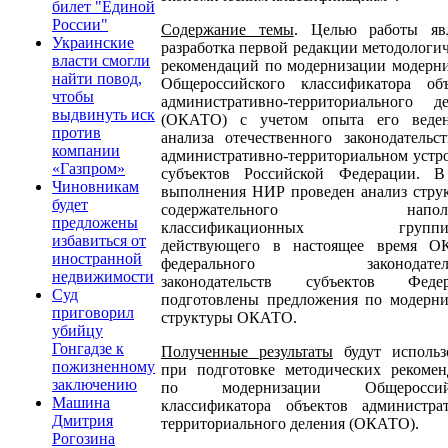
билет "Единой
России"
Содержание темы
. Целью работы явл
Украинские
разработка первой редакции методологи
власти смогли
рекомендаций по модернизации модерн
найти повод,
Общероссийского классификатора объ
чтобы
административно-территориального де
выдвинуть иск
(ОКАТО) с учетом опыта его веде
против
анализа отечественного законодательс
компании
административно-территориальном устр
«Газпром»
субъектов Российской Федерации. В
Чиновникам
выполнения НИР проведен анализ стру
будет
содержательного наполн
предложены
классификационных группир
избавиться от
действующего в настоящее время О
иностранной
федерального законодательс
недвижимости
законодательств субъектов Федер
Суд
подготовлены предложения по модерни
приговорил
структуры ОКАТО.
убийцу
Гонгадзе к
Полученные результаты
будут использ
пожизненному
при подготовке методических рекомен
заключению
по модернизации Общероссийс
Машина
классификатора объектов администрат
Дмитрия
территориального деления (ОКАТО).
Рогозина