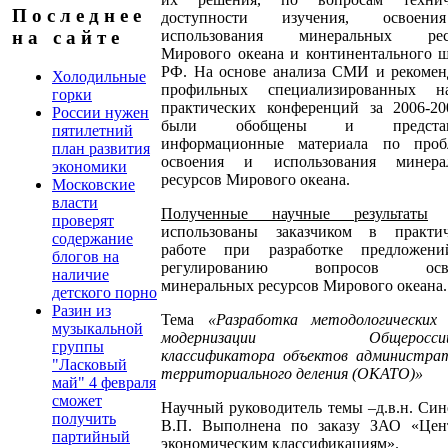
П о с л е д н е е
доступности изучения, освоен
использования минеральных рес
н а с а й т е
Мирового океана и континентального 
РФ. На основе анализа СМИ и рекомен
Холодильные
профильных специализированных на
горки
практических конференций за 2006-20
России нужен
были обобщены и представ
пятилетний
информационные материала по проб
план развития
освоения и использования минера
экономики
ресурсов Мирового океана.
Московские
власти
Полученные научные результаты
б
проверят
использованы заказчиком в практич
содержание
работе при разработке предложен
блогов на
регулированию вопросов осво
наличие
минеральных ресурсов Мирового океана.
детского порно
Разин из
Тема
«
Разработка методологических 
музыкальной
модернизации Общероссийс
группы
классификатора объектов администрат
"Ласковый
территориального деления (ОКАТО)»
май" 4 февраля
сможет
Научный руководитель темы –д.в.н. Си
получить
В.П. Выполнена по заказу ЗАО «Цен
партийный
экономическим классификациям».