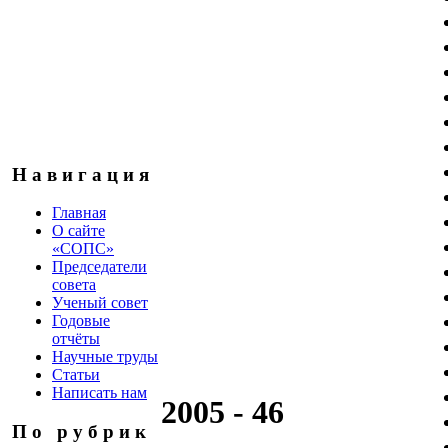
Н а в и г а ц и я
Главная
О сайте
«СОПС»
Председатели
совета
Ученый совет
Годовые
отчёты
Научные труды
Статьи
Написать нам
2005 - 46
П о р у б р и к