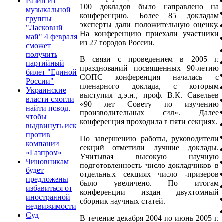
Разин из
100 докладов было направлено на
музыкальной
конференцию. Более 85 докладам
группы
эксперты дали положительную оценку.
"Ласковый
На конференцию приехали участники
май" 4 февраля
из 27 городов России.
сможет
получить
В связи с проведением в 2005 г.
партийный
празднований посвященных 90-летию
билет "Единой
СОПС конференция началась с
России"
пленарного доклада, с которым
Украинские
выступил д.э.н., проф. В.К. Савельев
власти смогли
«90 лет Совету по изучению
найти повод,
производительных сил». Далее
чтобы
конференция проходила в пяти секциях.
выдвинуть иск
против
По завершению работы, руководители
компании
секций отметили лучшие доклады.
«Газпром»
Учитывая высокую научную
Чиновникам
подготовленность число докладчиков в
будет
отдельных секциях число -призеров
предложены
было увеличено. По итогам
избавиться от
конференции издан двухтомный
иностранной
сборник научных статей.
недвижимости
Суд
В течение декабря 2004 по июнь 2005 г.