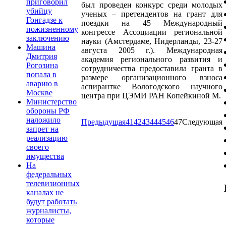
приговорил
был проведен конкурс среди молодых
убийцу
ученых – претендентов на грант для
Гонгадзе к
поездки на 45 Международный
пожизненному
конгрессе Ассоциации региональной
заключению
науки (Амстердаме, Нидерланды, 23-27
Машина
августа 2005 г.). Международная
Дмитрия
академия регионального развития и
Рогозина
сотрудничества предоставила гранта в
попала в
размере организационного взноса
аварию в
аспирантке Вологодского научного
Москве
центра при ЦЭМИ РАН Копейкиной М.
Министерство
обороны РФ
наложило
Предыдущая
41
42
43
44
45
46
47
Следующая
запрет на
реализацию
своего
имущества
На
федеральных
телевизионных
каналах не
будут работать
журналисты,
которые