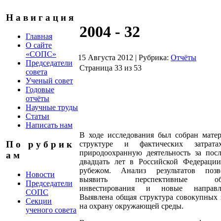
Н а в и г а ц и я
2004 - 32
Главная
О сайте
«СОПС»
15 Августа 2012
|
Рубрика:
Отчёты
Председатели
Страница 33 из 53
совета
Ученый совет
Годовые
отчёты
Научные труды
Статьи
Написать нам
В ходе исследования был собран мате
П о р у б р и к
структуре и фактических затрат
природоохранную деятельность за пос
а м
двадцать лет в Российской Федерации
рубежом. Анализ результатов позв
Новости
выявить перспективные обл
Председатели
инвестирования и новые направл
СОПС
Выявлена общая структура совокупных 
Секции
на охрану окружающей среды.
ученого совета