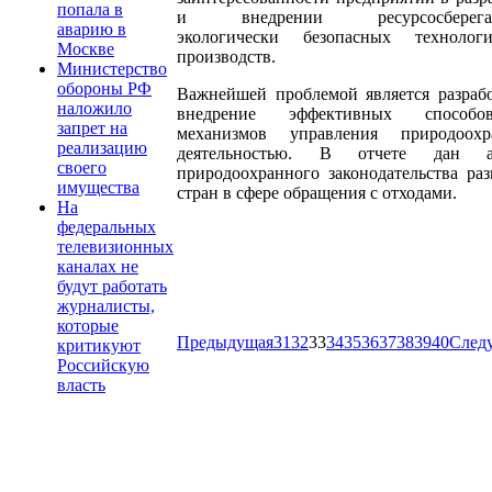
попала в
и внедрении ресурсосберега
аварию в
экологически безопасных техноло
Москве
производств.
Министерство
обороны РФ
Важнейшей проблемой является разраб
наложило
внедрение эффективных способ
запрет на
механизмов управления природоохр
реализацию
деятельностью. В отчете дан а
своего
природоохранного законодательства ра
имущества
стран в сфере обращения с отходами.
На
федеральных
телевизионных
каналах не
будут работать
журналисты,
которые
Предыдущая
31
32
33
34
35
36
37
38
39
40
След
критикуют
Российскую
власть