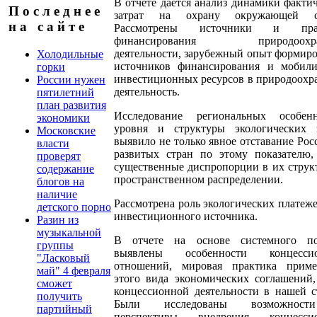
В отчете дается анализ динамики факти
П о с л е д н е е
затрат на охрану окружающей с
н а с а й т е
Рассмотрены источники и прак
финансирования природоохра
деятельности, зарубежный опыт формир
Холодильные
источников финансирования и мобили
горки
инвестиционных ресурсов в природоох
России нужен
деятельность.
пятилетний
план развития
Исследование региональных особенн
экономики
уровня и структуры экологических з
Московские
выявило не только явное отставание Рос
власти
развитых стран по этому показателю,
проверят
существенные диспропорции в их струк
содержание
пространственном распределении.
блогов на
наличие
Рассмотрена роль экологических платеже
детского порно
инвестиционного источника.
Разин из
музыкальной
В отчете на основе системного по
группы
выявлены особенности концесси
"Ласковый
отношений, мировая практика приме
май" 4 февраля
этого вида экономических соглашений
сможет
концессионной деятельности в нашей с
получить
Были исследованы возможнос
партийный
перспективы внедрения концесси