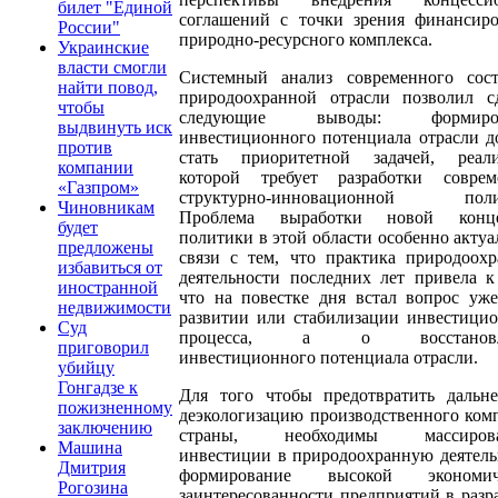
билет "Единой
соглашений с точки зрения финансиро
России"
природно-ресурсного комплекса.
Украинские
власти смогли
Системный анализ современного сост
найти повод,
природоохранной отрасли позволил сд
чтобы
следующие выводы: формиров
выдвинуть иск
инвестиционного потенциала отрасли 
против
стать приоритетной задачей, реали
компании
которой требует разработки соврем
«Газпром»
структурно-инновационной поли
Чиновникам
Проблема выработки новой конц
будет
политики в этой области особенно актуа
предложены
связи с тем, что практика природоох
избавиться от
деятельности последних лет привела к
иностранной
что на повестке дня встал вопрос уж
недвижимости
развитии или стабилизации инвестици
Суд
процесса, а о восстановл
приговорил
инвестиционного потенциала отрасли.
убийцу
Гонгадзе к
Для того чтобы предотвратить дальн
пожизненному
деэкологизацию производственного ком
заключению
страны, необходимы массирова
Машина
инвестиции в природоохранную деятель
Дмитрия
формирование высокой экономич
Рогозина
заинтересованности предприятий в разр