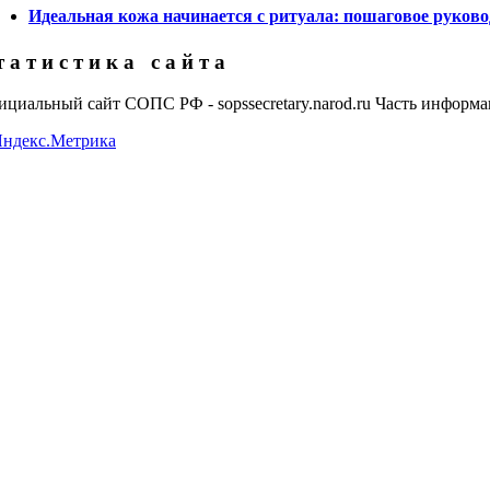
Идеальная кожа начинается с ритуала: пошаговое руково
 а т и с т и к а с а й т а
циальный сайт СОПС РФ - sopssecretary.narod.ru Часть информац