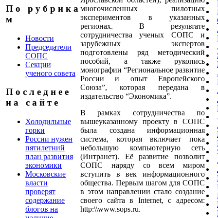
П о р у б р и к а
многочисленных пилотных
экспериментов в указанных
м
регионах. В результате
сотрудничества ученых СОПС и
Новости
зарубежных экспертов
Председатели
подготовлены ряд методический
СОПС
пособий, а также рукопись
Секции
монографии “Региональное развитие
ученого совета
России и опыт Европейского
Союза”, которая передана в
П о с л е д н е е
издательство “Экономика”.
н а с а й т е
В рамках сотрудничества по
вышеуказанному проекту в СОПС
Холодильные
была создана информационная
горки
система, которая включает пока
России нужен
небольшую компьютерную сеть
пятилетний
(Интранет). Её развитие позволит
план развития
СОПС наряду со всем миром
экономики
вступить в век информационного
Московские
общества. Первым шагом для СОПС
власти
в этом направлении стало создание
проверят
своего сайта в Internet, с адресом:
содержание
http:\\www.sops.ru.
блогов на
наличие