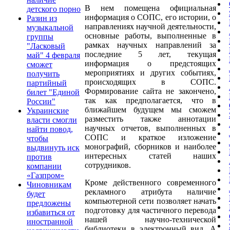
В нем помещена официальная
детского порно
информация о СОПС, его истории, о
Разин из
направлениях научной деятельности,
музыкальной
основные работы, выполненные в
группы
рамках научных направлений за
"Ласковый
последние 5 лет, текущая
май" 4 февраля
информация о предстоящих
сможет
мероприятиях и других событиях,
получить
происходящих в СОПС.
партийный
Формирование сайта не закончено,
билет "Единой
так как предполагается, что в
России"
ближайшем будущем мы сможем
Украинские
разместить также аннотации
власти смогли
научных отчетов, выполненных в
найти повод,
СОПС и краткое изложение
чтобы
монографий, сборников и наиболее
выдвинуть иск
интересных статей наших
против
сотрудников.
компании
«Газпром»
Кроме действенного современного
Чиновникам
рекламного атрибута наличие
будет
компьютерной сети позволяет начать
предложены
подготовку для частичного перевода
избавиться от
нашей научно-технической
иностранной
библиотеки в электронный вид. А