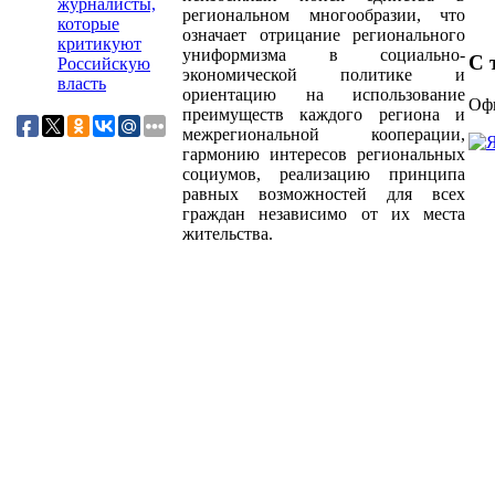
журналисты,
региональном многообразии, что
которые
означает отрицание регионального
критикуют
униформизма в социально-
С т
Российскую
экономической политике и
власть
ориентацию на использование
Офи
преимуществ каждого региона и
межрегиональной кооперации,
гармонию интересов региональных
социумов, реализацию принципа
равных возможностей для всех
граждан независимо от их места
жительства.