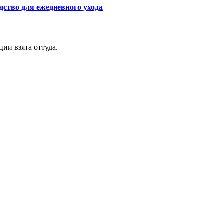
дство для ежедневного ухода
ии взята оттуда.