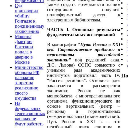
недвижимости
также создать возможности нашим
Суд
сотрудникам получить
приговорил
полноформатный доступ к
убийцу
электронным библиотекам.
Гонгадзе к
пожизненному
ЧАСТЬ I. Основные результаты
заключению
фундаментальных исследований
Машина
Дмитрия
В монографии
“Путь России в XXI
Рогозина
век. Стратегические проблемы и
попала в
перспективы российской
аварию в
экономики”
под редакцией акад.
Москве
Д.С. Львова) СОПС совместно с
Министерство
учеными ряда академических
обороны РФ
По
институтов подготовил часть IV.
наложило
“Россия регионов”. Основная идея
запрет на
заключается в рассмотрении
реализацию
экономики России не как
своего
монообъекта, а многорегионального
имущества
организма, функционирующего на
На
основе вертикальных (центр –
федеральных
регионы) и горизонтальных
телевизионных
(межрегиональных) взаимодействий.
каналах не
Путь России в XXI в. – это
будут работать
неизбежный поиск единства в