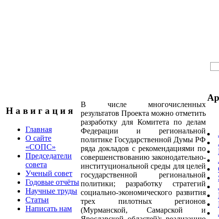
Ар
В числе многочисленных
Н а в и г а ц и я
результатов Проекта можно отметить
разработку для Комитета по делам
Главная
Федерации и региональной
О сайте
политике Государственной Думы РФ
«СОПС»
ряда докладов с рекомендациями по
Председатели
совершенствованию законодательно-
совета
институциональной среды для целей
Ученый совет
государственной региональной
Годовые отчёты
политики; разработку стратегий
Научные труды
социально-экономического развития
Статьи
трех пилотных регионов
Написать нам
(Мурманской, Самарской и
Ярославской областей); реализацию