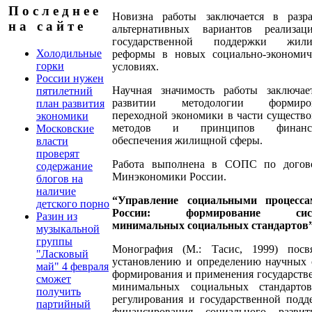
П о с л е д н е е
Новизна работы заключается в разра
н а с а й т е
альтернативных вариантов реализа
государственной поддержки жил
Холодильные
реформы в новых социально-экономич
горки
условиях.
России нужен
Научная значимость работы заключае
пятилетний
развитии методологии формиров
план развития
переходной экономики в части существ
экономики
методов и принципов финансо
Московские
обеспечения жилищной сферы.
власти
проверят
Работа выполнена в СОПС по догов
содержание
Минэкономики России.
блогов на
наличие
“Управление социальными процесс
детского порно
России: формирование сис
Разин из
минимальных социальных стандартов
музыкальной
группы
Монография (М.: Тасис, 1999) посв
"Ласковый
установлению и определению научных 
май" 4 февраля
формирования и применения государств
сможет
минимальных социальных стандарто
получить
регулирования и государственной подд
партийный
финансирования социального разви