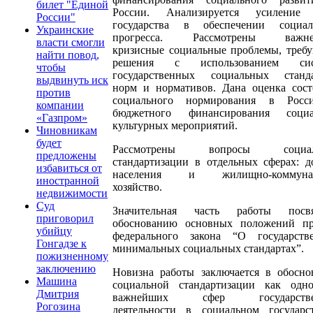
билет "Единой
России. Анализируется усиление
России"
государства в обеспечении социал
Украинские
прогресса. Рассмотрены важне
власти смогли
кризисные социальные проблемы, треб
найти повод,
решения с использованием сис
чтобы
государственных социальных станда
выдвинуть иск
норм и нормативов. Дана оценка сост
против
социального нормирования в Рос
компании
бюджетного финансирования социа
«Газпром»
культурных мероприятий.
Чиновникам
будет
Рассмотрены вопросы социал
предложены
стандартизации в отдельных сферах: д
избавиться от
населения и жилищно-коммунал
иностранной
хозяйство.
недвижимости
Суд
Значительная часть работы посв
приговорил
обоснованию основных положений пр
убийцу
федерального закона “О государств
Гонгадзе к
минимальных социальных стандартах”.
пожизненному
заключению
Новизна работы заключается в обосно
Машина
социальной стандартизации как одн
Дмитрия
важнейших сфер государстве
Рогозина
деятельности в социальном государс