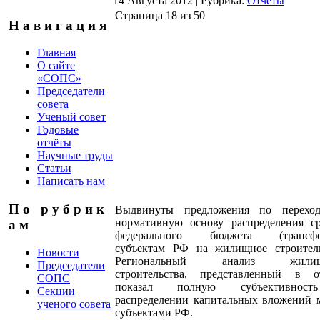
14 Августа 2012
|
Рубрика:
Отчёты
Страница 18 из 50
Н а в и г а ц и я
Главная
О сайте
«СОПС»
Председатели
совета
Ученый совет
Годовые
отчёты
Научные труды
Статьи
Написать нам
П о р у б р и к
Выдвинуты предложения по перехо
нормативную основу распределения ср
а м
федерального бюджета (трансфе
субъектам РФ на жилищное строитель
Новости
Региональный анализ жилищ
Председатели
строительства, представленный в от
СОПС
показал полную субъективнос
Секции
распределении капитальных вложений 
ученого совета
субъектами РФ.