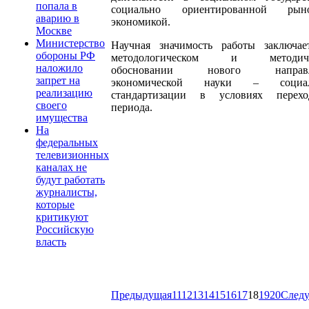
попала в
социально ориентированной рын
аварию в
экономикой.
Москве
Министерство
Научная значимость работы заключае
обороны РФ
методологическом и методиче
наложило
обосновании нового направл
запрет на
экономической науки – социал
реализацию
стандартизации в условиях перехо
своего
периода.
имущества
На
федеральных
телевизионных
каналах не
будут работать
журналисты,
которые
критикуют
Российскую
власть
Предыдущая
11
12
13
14
15
16
17
18
19
20
След