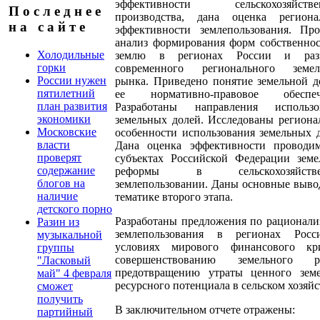
эффективности сельскохозяйстве
П о с л е д н е е
производства, дана оценка региона
н а с а й т е
эффективности землепользования. Про
анализ формирования форм собственнос
Холодильные
землю в регионах России и раз
горки
современного регионального земел
России нужен
рынка. Приведено понятие земельной д
пятилетний
ее нормативно-правовое обеспеч
план развития
Разработаны направления использо
экономики
земельных долей. Исследованы региона
Московские
особенности использования земельных 
власти
Дана оценка эффективности проводи
проверят
субъектах Российской Федерации земе
содержание
реформы в сельскохозяйстве
блогов на
землепользовании. Даны основные выво
наличие
тематике второго этапа.
детского порно
Разработаны предложения по рационали
Разин из
землепользования в регионах Рос
музыкальной
условиях мирового финансового кри
группы
совершенствованию земельного р
"Ласковый
предотвращению утраты ценного земе
май" 4 февраля
ресурсного потенциала в сельском хозяйс
сможет
получить
В заключительном отчете отражены:
партийный