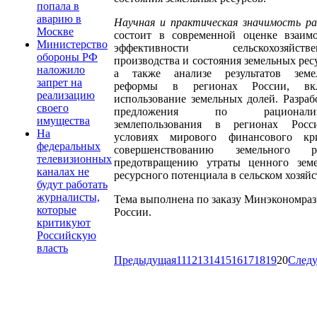
попала в
аварию в
Научная и практическая значимость
р
Москве
состоит в современной оценке взаимо
Министерство
эффективности сельскохозяйстве
обороны РФ
производства и состояния земельных рес
наложило
а также анализе результатов земе
запрет на
реформы в регионах России, вк
реализацию
использование земельных долей. Разра
своего
предложения по рационализ
имущества
землепользования в регионах Рос
На
условиях мирового финансового кри
федеральных
совершенствованию земельного р
телевизионных
предотвращению утраты ценного земе
каналах не
ресурсного потенциала в сельском хозяйс
будут работать
журналисты,
Тема выполнена по заказу Минэкономра
которые
России.
критикуют
Российскую
власть
Предыдущая
11
12
13
14
15
16
17
18
19
20
След