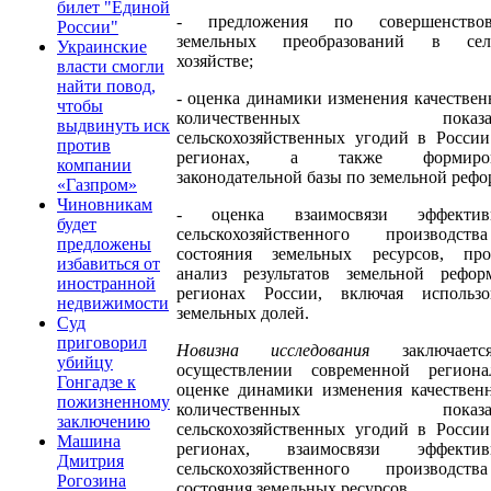
билет "Единой
- предложения по совершенство
России"
земельных преобразований в сел
Украинские
хозяйстве;
власти смогли
найти повод,
- оценка динамики изменения качестве
чтобы
количественных показат
выдвинуть иск
сельскохозяйственных угодий в России
против
регионах, а также формиров
компании
законодательной базы по земельной рефо
«Газпром»
Чиновникам
- оценка взаимосвязи эффектив
будет
сельскохозяйственного производс
предложены
состояния земельных ресурсов, про
избавиться от
анализ результатов земельной рефо
иностранной
регионах России, включая использо
недвижимости
земельных долей.
Суд
приговорил
Новизна исследования
заключае
убийцу
осуществлении современной региона
Гонгадзе к
оценке динамики изменения качествен
пожизненному
количественных показат
заключению
сельскохозяйственных угодий в России
Машина
регионах, взаимосвязи эффектив
Дмитрия
сельскохозяйственного производс
Рогозина
состояния земельных ресурсов.