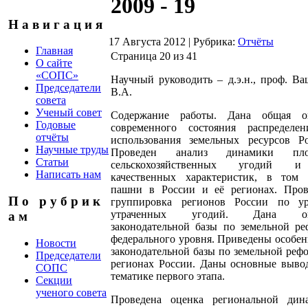
2009 - 19
Н а в и г а ц и я
17 Августа 2012
|
Рубрика:
Отчёты
Главная
Страница 20 из 41
О сайте
«СОПС»
Научный руководить – д.э.н., проф. В
Председатели
В.А.
совета
Ученый совет
Содержание работы. Дана общая о
Годовые
современного состояния распределе
отчёты
использования земельных ресурсов Ро
Научные труды
Проведен анализ динамики пло
Статьи
сельскохозяйственных угодий 
Написать нам
качественных характеристик, в том 
пашни в России и её регионах. Пров
П о р у б р и к
группировка регионов России по у
утраченных угодий. Дана оц
а м
законодательной базы по земельной ре
федерального уровня. Приведены особе
Новости
законодательной базы по земельной реф
Председатели
регионах России. Даны основные выво
СОПС
тематике первого этапа.
Секции
ученого совета
Проведена оценка региональной дин