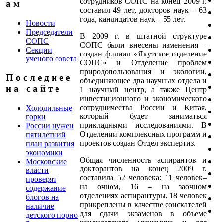
сотрудников СОПС на конец 2009 г.
а м
составил 49 лет, докторов наук – 63
года, кандидатов наук – 55 лет.
Новости
Председатели
В 2009 г. в штатной структуре
СОПС
СОПС были внесены изменения –
Секции
создан филиал «Якутское отделение
ученого совета
СОПС» и Отделение проблем
природопользования и экологии,
П о с л е д н е е
объединяющее два научных отдела и
н а с а й т е
1 научный центр, а также Центр
инвестиционного и экономического
сотрудничества России и Китая,
Холодильные
который будет заниматься
горки
прикладными исследованиями. В
России нужен
Отделении комплексных программ и
пятилетний
проектов создан Отдел экспертиз.
план развития
экономики
Общая численность аспирантов и
Московские
докторантов на конец 2009 г.
власти
составила 52 человека: 11 человек–
проверят
на очном, 16 – на заочном
содержание
отделениях аспирантуры, 18 человек
блогов на
прикреплены в качестве соискателей
наличие
для сдачи экзаменов в объеме
детского порно