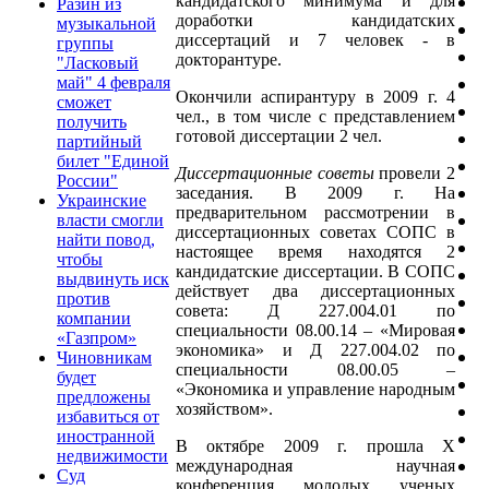
кандидатского минимума и для
Разин из
доработки кандидатских
музыкальной
диссертаций и 7 человек - в
группы
докторантуре.
"Ласковый
май" 4 февраля
Окончили аспирантуру в 2009 г. 4
сможет
чел., в том числе с представлением
получить
готовой диссертации 2 чел.
партийный
билет "Единой
Диссертационные советы
провели 2
России"
заседания. В 2009 г. На
Украинские
предварительном рассмотрении в
власти смогли
диссертационных советах СОПС в
найти повод,
настоящее время находятся 2
чтобы
кандидатские диссертации. В СОПС
выдвинуть иск
действует два диссертационных
против
совета: Д 227.004.01 по
компании
специальности 08.00.14 – «Мировая
«Газпром»
экономика» и Д 227.004.02 по
Чиновникам
специальности 08.00.05 –
будет
«Экономика и управление народным
предложены
хозяйством».
избавиться от
иностранной
В октябре 2009 г. прошла X
недвижимости
международная научная
Суд
конференция молодых ученых