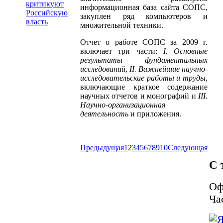
критикуют
информационная база сайта СОПС,
Российскую
закуплен ряд компьютеров и
власть
множительной техники.
Отчет о работе СОПС за 2009 г.
включает три части:
I. Основные
результаты фундаментальных
исследований
,
II. Важнейшие научно-
исследовательские работы и труды
,
включающие краткое содержание
научных отчетов и монографий и
III.
Научно-организационная
деятельность
и приложения.
Предыдущая
1
2
3
4
5
6
7
8
9
10
Следующая
С 
Оф
Ча