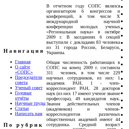
В отчетном году СОПС являлся
организатором 6 конгрессов и
конференций, в том числе X
международной научной
конференции молодых ученых
«Региональная наука» в октябре
2009 г. В заседаниях 6 секций
выступили с докладами 83 человека
из 31 города России, Беларуси,
Н а в и г а ц и я
Украины.
Главная
Общая численность работающих в
О сайте
СОПС на конец 2009 г. составила
«СОПС»
311 человек, в том числе 229
Председатели
научных сотрудников, из них: 1
совета
академик РАН, 1 - член-
Ученый совет
корреспондент РАН, 28 докторов
Годовые
наук (из них 17 имеют ученое звание
отчёты
профессора), 49 кандидатов наук.
Научные труды
Звания действительных членов
Статьи
(академиков) и членов-
Написать нам
корреспондентов различных
общественных академий имеют 44
П о р у б р и к
сотрудника. Средний возраст