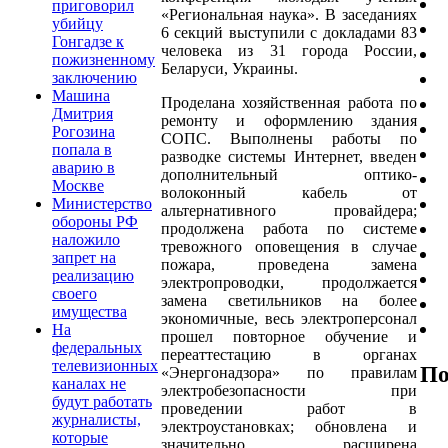
приговорил
«Региональная наука». В заседаниях
убийцу
6 секций выступили с докладами 83
Гонгадзе к
человека из 31 города России,
пожизненному
Беларуси, Украины.
заключению
Машина
Проделана хозяйственная работа по
Дмитрия
ремонту и оформлению здания
Рогозина
СОПС. Выполнены работы по
попала в
разводке системы Интернет, введен
аварию в
дополнительный оптико-
Москве
волоконный кабель от
Министерство
альтернативного провайдера;
обороны РФ
продолжена работа по системе
наложило
тревожного оповещения в случае
запрет на
пожара, проведена замена
реализацию
электропроводки, продолжается
своего
замена светильников на более
имущества
экономичные, весь электроперсонал
На
прошел повторное обучение и
федеральных
переаттестацию в органах
телевизионных
По
«Энергонадзора» по правилам
каналах не
электробезопасности при
будут работать
проведении работ в
журналисты,
электроустановках; обновлена и
которые
значительно расширена