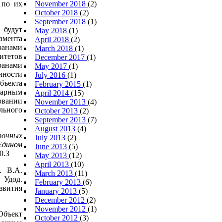
 по их
November 2018
(2)
October 2018
(2)
September 2018
(1)
 будут
May 2018
(1)
мента
April 2018
(2)
ранами
March 2018
(1)
итетов
December 2017
(1)
ранами
May 2017
(1)
нности
July 2016
(1)
ъекта
February 2015
(1)
варным
April 2014
(15)
вании
November 2013
(4)
ьного
October 2013
(2)
September 2013
(7)
August 2013
(4)
рочных
July 2013
(2)
Едином
June 2013
(5)
0.3
May 2013
(12)
April 2013
(10)
. В.А.
March 2013
(11)
 Удод.
February 2013
(6)
звития
January 2013
(5)
December 2012
(2)
November 2012
(1)
бъект
October 2012
(3)