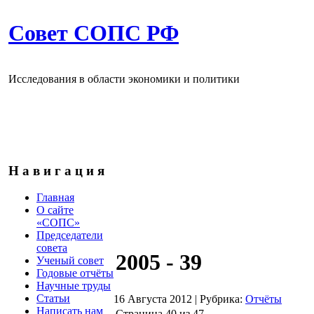
Совет СОПС РФ
Исследования в области экономики и политики
Н а в и г а ц и я
Главная
О сайте
«СОПС»
Председатели
совета
2005 - 39
Ученый совет
Годовые отчёты
Научные труды
Статьи
16 Августа 2012
|
Рубрика:
Отчёты
Написать нам
Страница 40 из 47