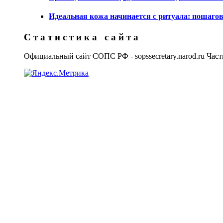
Идеальная кожа начинается с ритуала: пошагов
С т а т и с т и к а с а й т а
Официальный сайт СОПС РФ - sopssecretary.narod.ru Част