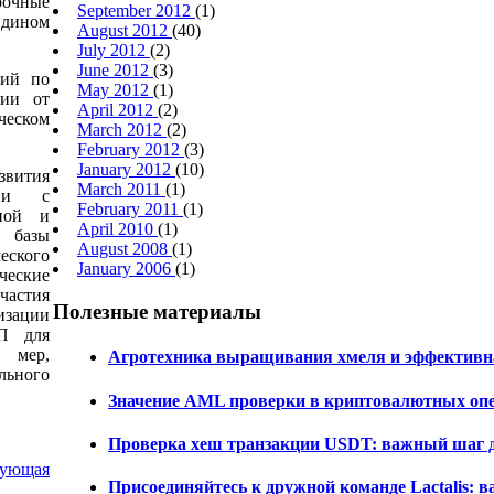
рочные
September 2012
(1)
Едином
August 2012
(40)
July 2012
(2)
June 2012
(3)
ний по
May 2012
(1)
сии от
April 2012
(2)
еском
March 2012
(2)
February 2012
(3)
January 2012
(10)
вития
March 2011
(1)
сии с
February 2011
(1)
иной и
April 2010
(1)
й базы
August 2008
(1)
ского
January 2006
(1)
ческие
частия
Полезные материалы
изации
П для
 мер,
Агротехника выращивания хмеля и эффективна
льного
Значение AML проверки в криптовалютных оп
Проверка хеш транзакции USDT: важный шаг 
дующая
Присоединяйтесь к дружной команде Lactalis: 