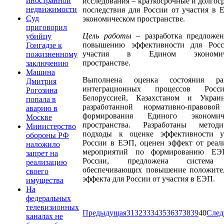
иностранной
исследования – краткосрочные и долгос
недвижимости
последствия для России от участия в 
Суд
экономическом пространстве.
приговорил
Цель работы
– разработка предложе
убийцу
повышению эффективности для Рос
Гонгадзе к
участия в Едином экономич
пожизненному
пространстве.
заключению
Машина
Выполнена оценка состояния раз
Дмитрия
интеграционных процессов Рос
Рогозина
Белоруссией, Казахстаном и Укра
попала в
разработанной нормативно-правово
аварию в
формирования Единого экономиче
Москве
пространства. Разработаны методи
Министерство
подходы к оценке эффективности у
обороны РФ
России в ЕЭП, оценен эффект от реал
наложило
мероприятий по формированию ЕЭ
запрет на
России, предложена система
реализацию
обеспечивающих повышение положите
своего
эффекта для России от участия в ЕЭП.
имущества
На
федеральных
телевизионных
Предыдущая
31
32
33
34
35
36
37
38
39
40
Сле
каналах не