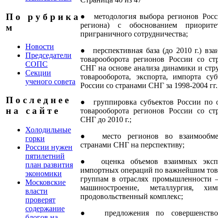
П о р у б р и к а
● методология выбора регионов Росс
региона) с обоснованием приорите
м
приграничного сотрудничества;
Новости
● перспективная база (до 2010 г.) вза
Председатели
товарооборота регионов России со ст
СОПС
СНГ на основе анализа динамики и стр
Секции
товарооборота, экспорта, импорта суб
ученого совета
России со странами СНГ за 1998-2004 гг.
П о с л е д н е е
● группировка субъектов России по 
н а с а й т е
товарооборота регионов России со ст
СНГ до 2010 г.;
Холодильные
● место регионов во взаимообме
горки
странами СНГ на перспективу;
России нужен
пятилетний
● оценка объемов взаимных экспо
план развития
импортных операций по важнейшим то
экономики
группам в отраслях промышленности 
Московские
машиностроение, металлургия, хи
власти
продовольственный комплекс;
проверят
содержание
● предложения по совершенство
блогов на