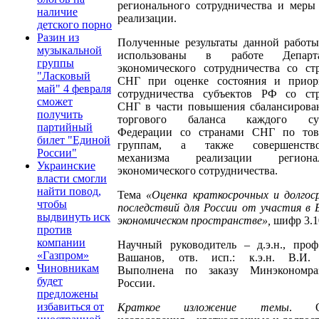
регионального сотрудничества и меры
наличие
реализации.
детского порно
Разин из
Полученные результаты данной работы
музыкальной
использованы в работе Департа
группы
экономического сотрудничества со ст
"Ласковый
СНГ при оценке состояния и приор
май" 4 февраля
сотрудничества субъектов РФ со ст
сможет
СНГ в части повышения сбалансирова
получить
торгового баланса каждого суб
партийный
Федерации со странами СНГ по то
билет "Единой
группам, а также совершенство
России"
механизма реализации регионал
Украинские
экономического сотрудничества.
власти смогли
найти повод,
Тема
«Оценка краткосрочных и долгос
чтобы
последствий для России от участия в 
выдвинуть иск
экономическом пространстве»,
шифр 3.1
против
компании
Научный руководитель – д.э.н., проф
«Газпром»
Вашанов, отв. исп.: к.э.н. В.И.
Чиновникам
Выполнена по заказу Минэкономра
будет
России.
предложены
избавиться от
Краткое изложение темы
. О