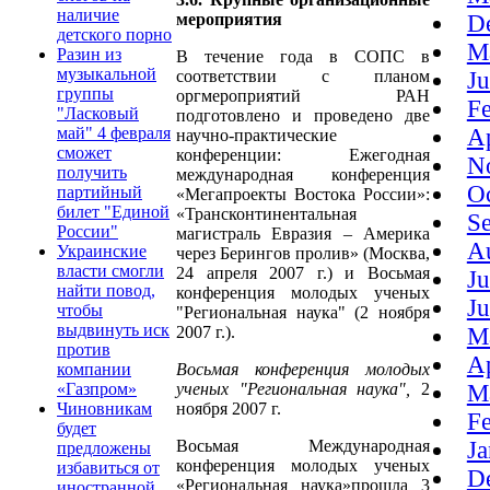
наличие
мероприятия
D
детского порно
M
Разин из
В течение года в СОПС в
музыкальной
соответствии с планом
J
группы
оргмероприятий РАН
F
"Ласковый
подготовлено и проведено две
май" 4 февраля
A
научно-практические
сможет
конференции: Ежегодная
N
получить
международная конференция
O
партийный
«Мегапроекты Востока России»:
билет "Единой
«Трансконтинентальная
S
России"
магистраль Евразия – Америка
A
Украинские
через Берингов пролив» (Москва,
власти смогли
24 апреля 2007 г.) и Восьмая
J
найти повод,
конференция молодых ученых
J
чтобы
"Региональная наука" (2 ноября
выдвинуть иск
2007 г.).
M
против
A
Восьмая конференция молодых
компании
ученых "Региональная наука",
2
«Газпром»
M
ноября 2007 г.
Чиновникам
F
будет
Восьмая Международная
J
предложены
конференция молодых ученых
избавиться от
D
«Региональная наука»прошла 3
иностранной