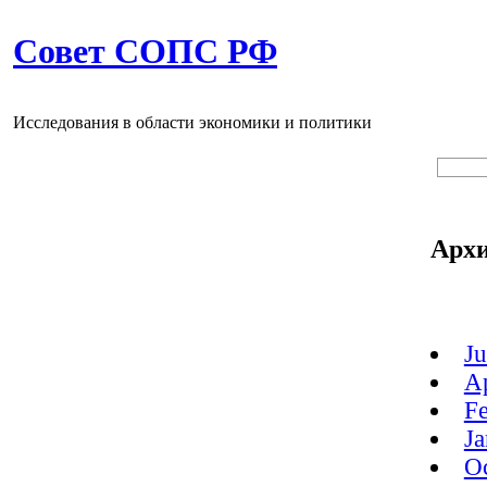
Совет СОПС РФ
Исследования в области экономики и политики
Арх
J
A
F
J
O