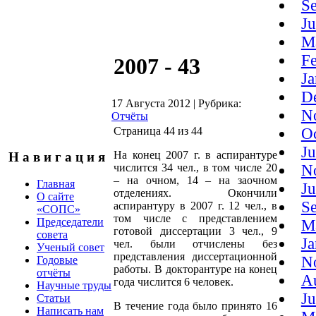
S
J
M
F
2007 - 43
J
D
17 Августа 2012
|
Рубрика:
N
Отчёты
Страница 44 из 44
O
J
На конец 2007 г. в аспирантуре
Н а в и г а ц и я
числится 34 чел., в том числе 20
N
– на очном, 14 – на заочном
Главная
J
отделениях. Окончили
О сайте
S
аспирантуру в 2007 г. 12 чел., в
«СОПС»
том числе с представлением
Председатели
M
готовой диссертации 3 чел., 9
совета
J
чел. были отчислены без
Ученый совет
представления диссертационной
N
Годовые
работы. В докторантуре на конец
отчёты
A
года числится 6 человек.
Научные труды
J
Статьи
В течение года было принято 16
Написать нам