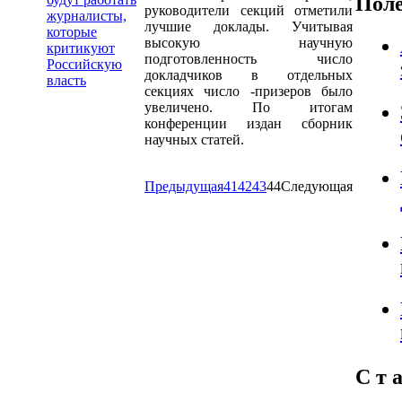
Пол
руководители секций отметили
журналисты,
лучшие доклады. Учитывая
которые
высокую научную
критикуют
подготовленность число
Российскую
докладчиков в отдельных
власть
секциях число -призеров было
увеличено. По итогам
конференции издан сборник
научных статей.
Предыдущая
41
42
43
44
Следующая
С т а