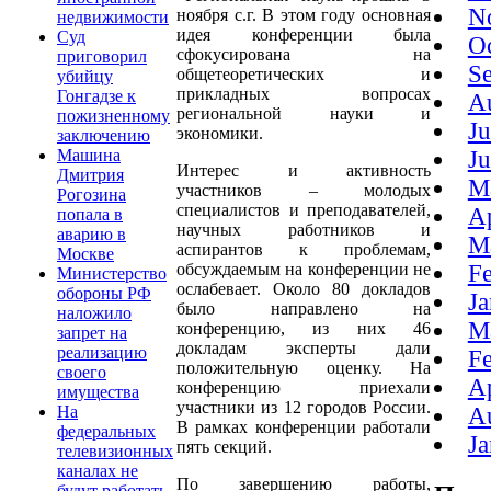
N
ноября с.г. В этом году основная
недвижимости
идея конференции была
Суд
O
сфокусирована на
приговорил
S
общетеоретических и
убийцу
прикладных вопросах
Гонгадзе к
A
региональной науки и
пожизненному
J
экономики.
заключению
Машина
J
Интерес и активность
Дмитрия
M
участников – молодых
Рогозина
специалистов и преподавателей,
A
попала в
научных работников и
аварию в
M
аспирантов к проблемам,
Москве
обсуждаемым на конференции не
F
Министерство
ослабевает. Около 80 докладов
обороны РФ
J
было направлено на
наложило
M
конференцию, из них 46
запрет на
докладам эксперты дали
реализацию
F
положительную оценку. На
своего
A
конференцию приехали
имущества
участники из 12 городов России.
На
A
В рамках конференции работали
федеральных
J
пять секций.
телевизионных
каналах не
По завершению работы,
будут работать