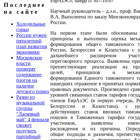
ЕврАзЭС»
, шифр П 307-10-07
П о с л е д н е е
Научный руководитель – д.э.н., проф. В
н а с а й т е
В.А. Выполнена по заказу Минэкономра
России.
Холодильные
горки
На первом этапе были обоснованы 
России нужен
принципы и выполнена оценка меха
пятилетний
формирования общего таможенного т
план развития
России, Белоруссии и Казахстана с у
экономики
дальнейшего расширения участ
Московские
переговорного процесса. Выявлены пр
власти
препятствующие реализации на пра
проверят
целей, принципов и механи
содержание
формирования Единого таможенного та
блогов на
нашедших отражение в принятых норма
наличие
правовых документах. Произведено сра
детского порно
уровней связанных ставок тарифов госуд
Разин из
членов ЕврАзЭС (в пер­вую очередь, Р
музыкальной
Белоруссии и Казахстана), с ур
группы
действующих ставок ввозных тамож
"Ласковый
пошлин в Таможенных тарифах госуда
май" 4 февраля
участников, выявлены имеющ
сможет
расхождения и их причины. Опред
получить
общие подходы и различия, препятств
партийный
договоренностям о формировании Ед