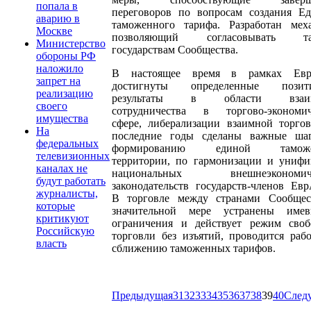
попала в
переговоров по вопросам создания Ед
аварию в
таможенного тарифа. Разработан меха
Москве
позволяющий согласовывать та
Министерство
государствам Сообщества.
обороны РФ
наложило
В настоящее время в рамках Ев
запрет на
достигнуты определенные позит
реализацию
результаты в области взаим
своего
сотрудничества в торгово-экономич
имущества
сфере, либерализации взаимной торго
На
последние годы сделаны важные ша
федеральных
формированию единой таможе
телевизионных
территории, по гармонизации и унифи
каналах не
национальных внешнеэкономиче
будут работать
законодательств государств-членов Ев
журналисты,
В торговле между странами Сообщес
которые
значительной мере устранены имев
критикуют
ограничения и действует режим своб
Российскую
торговли без изъятий, проводится раб
власть
сближению таможенных тарифов.
Предыдущая
31
32
33
34
35
36
37
38
39
40
След