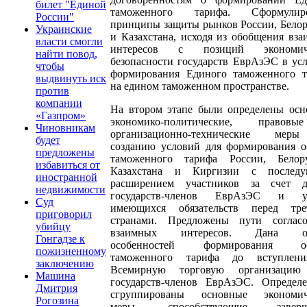
билет "Единой
таможенного тарифа. Сформулир
России"
принципы защиты рынков России, Бело
Украинские
и Казахстана, исходя из обобщения вз
власти смогли
интересов с позиций экономич
найти повод,
безопасности государств ЕврАзЭС в ус
чтобы
формирования Единого таможенного т
выдвинуть иск
на едином таможенном пространстве.
против
компании
На втором этапе были определены осн
«Газпром»
экономико-политические, право
Чиновникам
организационно-технические ме
будет
созданию условий для формирования о
предложены
таможенного тарифа России, Белору
избавиться от
Казахстана и Киргизии с послед
иностранной
расширением участников за счет д
недвижимости
государств-членов ЕврАзЭС и у
Суд
имеющихся обязательств перед тре
приговорил
странами. Предложены пути согласо
убийцу
взаимных интересов. Дана оц
Гонгадзе к
особенностей формирования об
пожизненному
таможенного тарифа до вступлен
заключению
Всемирную торговую организацию
Машина
государств-членов ЕврАзЭС. Определ
Дмитрия
сгруппированы основные экономич
Рогозина
меры, способствующие заверш