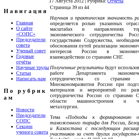
17 Августа 2012
|
Рубрика:
Отчёты
Страница 39 из 44
Н а в и г а ц и я
Научная и практическая значимость р
Главная
определяется ролью указанных отрас
О сайте
масштабах и направлениях тор
«СОПС»
экономического сотрудничества Рос
Председатели
государствами Содружества, необходи
совета
обоснования путей реализации экономи
Ученый совет
интересов России в экономиче
Годовые
взаимодействии со странами СНГ.
отчёты
Полученные результаты
будут использо
Научные труды
работе Департамента экономиче
Статьи
сотрудничества со странами
Написать нам
Минэкономразвития России при подго
материалов и мероприятий по раз
П о р у б р и к
сотрудничества России со странами 
а м
области машиностроения и че
металлургии.
Новости
Председатели
Тема
«
Подходы к формированию о
СОПС
таможенного тарифа для России, Бело
Секции
и Казахстана с последующим расшир
ученого совета
участников за счет других государств-