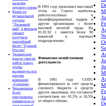
наличие
D
В 1991 году произошел массовый
детского порно
M
отток из Совета наиболее
Разин из
работоспособных и
музыкальной
J
квалифицированных кадров в
группы
F
другие организации с более
"Ласковый
высокой оплатой труда. На
май" 4 февраля
A
01.01.92 г. имеется более 90
сможет
N
вакансий в научных
получить
подразделениях.
O
партийный
билет "Единой
S
России"
A
Украинские
Финансово-хозяйственная
власти смогли
J
деятельность
найти повод,
J
чтобы
выдвинуть иск
M
против
A
В 1991 году СОПС
компании
финансировался за счет средств
«Газпром»
M
союзного бюджета и средств
Чиновникам
F
других заказчиков, что составило
будет
J
соответствен но: 81,5% и 18,5%
предложены
от общего объема.
избавиться от
D
иностранной