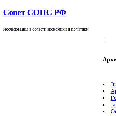
Совет СОПС РФ
Исследования в области экономики и политики
Арх
J
A
F
J
O