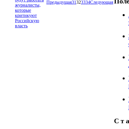
Пол
Предыдущая
31
32
33
34
Следующая
журналисты,
которые
критикуют
Российскую
власть
С т а