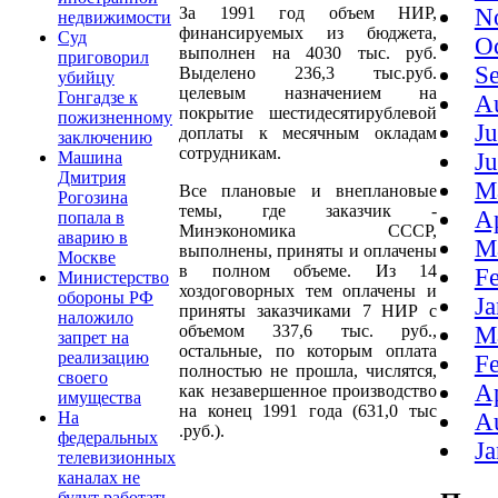
N
За 1991 год объем НИР,
недвижимости
финансируемых из бюджета,
Суд
O
выполнен на 4030 тыс. руб.
приговорил
S
Выделено 236,3 тыс.руб.
убийцу
целевым назначением на
Гонгадзе к
A
покрытие шестидесятирублевой
пожизненному
J
доплаты к месячным окладам
заключению
сотрудникам.
Машина
J
Дмитрия
M
Все плановые и внеплановые
Рогозина
темы, где заказчик -
A
попала в
Минэкономика СССР,
аварию в
M
выполнены, приняты и оплачены
Москве
в полном объеме. Из 14
F
Министерство
хоздоговорных тем оплачены и
обороны РФ
J
приняты заказчиками 7 НИР с
наложило
M
объемом 337,6 тыс. руб.,
запрет на
остальные, по которым оплата
реализацию
F
полностью не прошла, числятся,
своего
A
как незавершенное производство
имущества
на конец 1991 года (631,0 тыс
На
A
.руб.).
федеральных
J
телевизионных
каналах не
будут работать