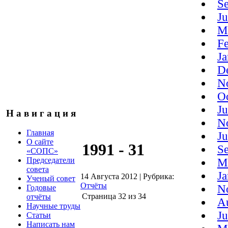
S
J
M
F
J
D
N
O
J
Н а в и г а ц и я
N
Главная
J
О сайте
1991 - 31
S
«СОПС»
Председатели
M
совета
J
14 Августа 2012
|
Рубрика:
Ученый совет
Отчёты
N
Годовые
Страница 32 из 34
отчёты
A
Научные труды
J
Статьи
Написать нам