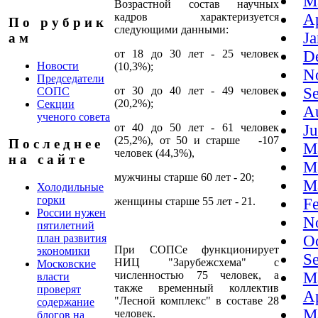
M
Возрастной состав научных
кадров характеризуется
A
П о р у б р и к
следующими данными:
J
а м
от 18 до 30 лет - 25 человек
D
Новости
(10,3%);
N
Председатели
от 30 до 40 лет - 49 человек
S
СОПС
(20,2%);
Секции
A
ученого совета
от 40 до 50 лет - 61 человек
J
(25,2%), от 50 и старше -107
П о с л е д н е е
M
человек (44,3%),
н а с а й т е
M
мужчины старше 60 лет - 20;
M
Холодильные
горки
женщины старше 55 лет - 21.
F
России нужен
N
пятилетний
план развития
O
При СОПСе функционирует
экономики
S
НИЦ "Зарубежсхема" с
Московские
численностью 75 человек, а
M
власти
также временный коллектив
проверят
A
"Лесной комплекс" в составе 28
содержание
M
человек.
блогов на