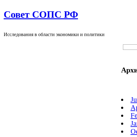
Совет СОПС РФ
Исследования в области экономики и политики
Арх
J
A
F
J
O