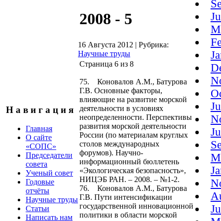
S
2008 - 5
J
M
F
16 Августа 2012
|
Рубрика:
J
Научные труды
Страница 6 из 8
D
N
75. Коновалов А.М., Батурова
Г.В. Основные факторы,
O
влияющие на развитие морской
J
деятельности в условиях
Н а в и г а ц и я
неопределенности. Перспективы
N
развития морской деятельности
Главная
J
России (по материалам круглых
О сайте
S
столов международных
«СОПС»
форумов). Научно-
Председатели
M
информационный бюллетень
совета
J
«Экологическая безопасность»,
Ученый совет
НИЦЭБ РАН. – 2008. – №1-2.
N
Годовые
76. Коновалов А.М., Батурова
отчёты
A
Г.В. Пути интенсификации
Научные труды
государственной инновационной
J
Статьи
политики в области морской
Написать нам