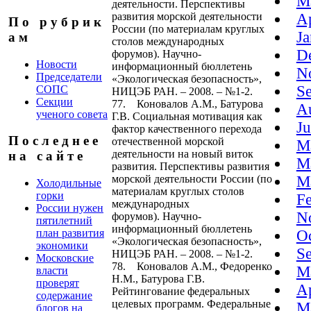
M
деятельности. Перспективы
развития морской деятельности
A
П о р у б р и к
России (по материалам круглых
J
а м
столов международных
D
форумов). Научно-
Новости
информационный бюллетень
N
Председатели
«Экологическая безопасность»,
S
СОПС
НИЦЭБ РАН. – 2008. – №1-2.
Секции
77. Коновалов А.М., Батурова
A
ученого совета
Г.В. Социальная мотивация как
J
фактор качественного перехода
П о с л е д н е е
отечественной морской
M
деятельности на новый виток
н а с а й т е
M
развития. Перспективы развития
морской деятельности России (по
M
Холодильные
материалам круглых столов
горки
F
международных
России нужен
N
форумов). Научно-
пятилетний
информационный бюллетень
план развития
O
«Экологическая безопасность»,
экономики
S
НИЦЭБ РАН. – 2008. – №1-2.
Московские
78. Коновалов А.М., Федоренко
M
власти
Н.М., Батурова Г.В.
проверят
A
Рейтингование федеральных
содержание
целевых программ. Федеральные
M
блогов на