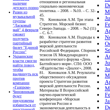
отношения и региональная
наличие
D
социально-экономическая
детского порно
политика. – 2008. – №10. – С. 32-
M
Разин из
45.
музыкальной
J
79. Коновалов А.М. Три этапа
группы
F
Стратегии. Морской бизнес
"Ласковый
Северо-Ззапада. – 2008. – №2 (11)
май" 4 февраля
A
– С. 6-7.
сможет
N
80. Коновалов А.М. Подходы к
получить
разработке стратегии развития
O
партийный
морской деятельности
билет "Единой
S
Российской Федерации. Сборник
России"
тезисов IX Международного
A
Украинские
экологического форума «День
власти смогли
J
Балтийского моря». СПб: ООО
найти повод,
«Издательство «Диалог», 2008.
J
чтобы
81. Коновалов А.М. Результаты
выдвинуть иск
M
общественного обсуждения
против
A
проекта Стратегии развития
компании
морской деятельности России.
«Газпром»
M
Материалы II Всероссийской
Чиновникам
F
научно-практической
будет
конференции «Морская
J
предложены
стратегия России и
избавиться от
D
экономическая деятельность в
иностранной