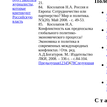
Пол
21.
журналисты,
84. Косолапов Н.А. Россия и
которые
Европа: Сотрудничество или
критикуют
партнерство? Мир и политика.
Российскую
N5(20). Май 2008. - с. 49-53.
власть
85. Косолапов Н.А.
Конфликтность как предпосылка
глобального политико-
экономического процесса//
Экономика и политика в
современных международных
конфликтах / Отв. ред.
А.Д.Богатуров. М.: Издательство
ЛКИ, 2008. – 336 с. - с.84-104.
Предыдущая
1
2
3
4
5
6
7
8
Следующая
С т а