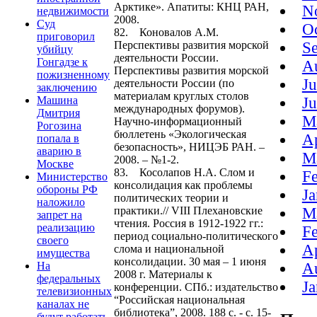
Арктике». Апатиты: КНЦ РАН,
N
недвижимости
2008.
Суд
O
82. Коновалов А.М.
приговорил
Перспективы развития морской
S
убийцу
деятельности России.
Гонгадзе к
A
Перспективы развития морской
пожизненному
J
деятельности России (по
заключению
материалам круглых столов
Машина
J
международных форумов).
Дмитрия
M
Научно-информационный
Рогозина
бюллетень «Экологическая
A
попала в
безопасность», НИЦЭБ РАН. –
аварию в
M
2008. – №1-2.
Москве
83. Косолапов Н.А. Слом и
F
Министерство
консолидация как проблемы
обороны РФ
J
политических теории и
наложило
практики.// VIII Плехановские
M
запрет на
чтения. Россия в 1912-1922 гг.:
реализацию
F
период социально-политического
своего
A
слома и национальной
имущества
консолидации. 30 мая – 1 июня
На
A
2008 г. Материалы к
федеральных
J
конференции. СПб.: издательство
телевизионных
“Российская национальная
каналах не
библиотека”, 2008. 188 с. - с. 15-
будут работать