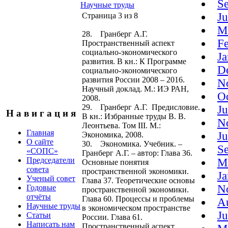
S
Научные труды
J
Страница 3 из 8
M
28. Гранберг А.Г.
F
Пространственный аспект
социально-экономического
J
развития. В кн.: К Программе
D
социально-экономического
развития России 2008 – 2016.
N
Научный доклад. М.: ИЭ РАН,
O
2008.
29. Гранберг А.Г. Предисловие.
J
Н а в и г а ц и я
В кн.: Избранные труды В. В.
N
Леонтьева. Том III. М.:
Главная
J
Экономика, 2008.
О сайте
30. Экономика. Учебник. –
S
«СОПС»
Гранберг А.Г. – автор: Глава 36.
Председатели
M
Основные понятия
совета
пространственной экономики.
J
Ученый совет
Глава 37. Теоретические основы
N
Годовые
пространственной экономики.
отчёты
Глава 60. Процессы и проблемы
A
Научные труды
в экономическом пространстве
J
Статьи
России. Глава 61.
Написать нам
Пространственный аспект