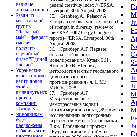
наличие
general creativity index // /ERSA,
D
детского порно
Liverpool, 30th August, 2008.
M
Разин из
35. Granberg A., Pelasov A.
музыкальной
J
European regional science: in search
группы
of strength in diversity (review of
F
"Ласковый
the ERSA 2007 Cergy Congress
май" 4 февраля
A
reports)// /ERSA, Liverpool, 30th
сможет
August, 2008.
N
получить
36. Гранберг А.Г. Первые
O
партийный
опыты глобального
билет "Единой
моделирования.// Кузык Б.Н.,
S
России"
Яковец Ю.В. «Теория,
A
Украинские
методология и опыт глобального
власти смогли
цивилизованного
J
найти повод,
прогнозирования»,ч. 1. М.:
J
чтобы
МИСК, 2008.
выдвинуть иск
M
37. Гранберг А.Г.
против
Межрегиональные
A
компании
межотраслевые модели
«Газпром»
M
оптимизации и взаимодействия в
Чиновникам
исследованиях долгосрочных
F
будет
перспектив мировой экономики.
J
предложены
В кн.: Глобальный прогноз
избавиться от
«Будущее цивилизаций» на
D
иностранной