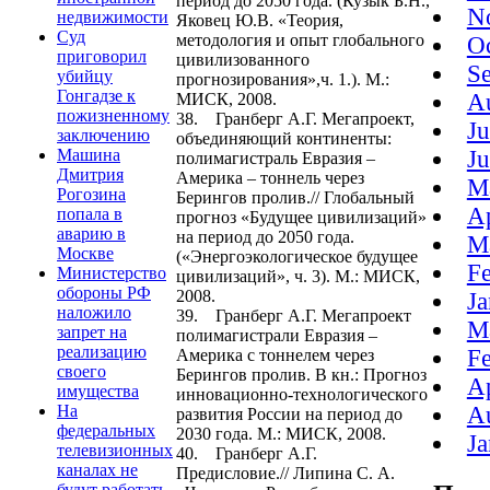
период до 2050 года. (Кузык Б.Н.,
N
недвижимости
Яковец Ю.В. «Теория,
Суд
методология и опыт глобального
O
приговорил
цивилизованного
S
убийцу
прогнозирования»,ч. 1.). М.:
Гонгадзе к
A
МИСК, 2008.
пожизненному
38. Гранберг А.Г. Мегапроект,
J
заключению
объединяющий континенты:
Машина
J
полимагистраль Евразия –
Дмитрия
Америка – тоннель через
M
Рогозина
Берингов пролив.// Глобальный
A
попала в
прогноз «Будущее цивилизаций»
аварию в
на период до 2050 года.
M
Москве
(«Энергоэкологическое будущее
F
Министерство
цивилизаций», ч. 3). М.: МИСК,
обороны РФ
2008.
J
наложило
39. Гранберг А.Г. Мегапроект
M
запрет на
полимагистрали Евразия –
реализацию
F
Америка с тоннелем через
своего
Берингов пролив. В кн.: Прогноз
A
имущества
инновационно-технологического
На
A
развития России на период до
федеральных
2030 года. М.: МИСК, 2008.
J
телевизионных
40. Гранберг А.Г.
каналах не
Предисловие.// Липина С. А.
будут работать