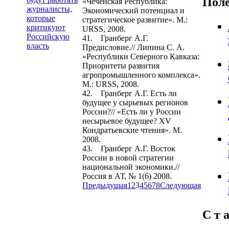
Пол
«Чеченская Республика:
журналисты,
Экономический потенциал и
которые
стратегическое развитие». М.:
критикуют
URSS, 2008.
Российскую
41. Гранберг А.Г.
власть
Предисловие.// Липина С. А.
«Республики Северного Кавказа:
Приоритеты развития
агропромышленного комплекса».
М.: URSS, 2008.
42. Гранберг А.Г. Есть ли
будущее у сырьевых регионов
России?// «Есть ли у России
несырьевое будущее? XV
Кондратьевские чтения». М.
2008.
43. Гранберг А.Г. Восток
России в новой стратегии
национальной экономики.//
Россия в АТ, № 1(6) 2008.
Предыдущая
1
2
3
4
5
6
7
8
Следующая
С т а