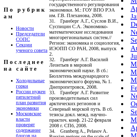
M
государственного регулирования
A
П о р у б р и к
экономики. М.: ГОУ ВПО РЭА
J
им. Г.В. Плеханова, 2008.
а м
31. Гранберг А.Г., Суслов В.И.,
D
Суспицин С.А. Экономико-
Новости
N
математические исследования
Председатели
многорегиональных систем.//
S
СОПС
Регион: экономика и социология,
Секции
A
ИЭОПП СО РАН, 2008, выпуск
ученого совета
2.
J
32. Гранберг А.Г. Василий
П о с л е д н е е
M
Леонтьев в мировой
н а с а й т е
экономической науке. В сб.:
M
Бюллетень международного
M
Холодильные
экономического форума, № 1.
горки
F
Днепропетровск, 2008.
России нужен
33. Гранберг А.Г. Развитие
N
пятилетний
производительных сил
план развития
O
арктических регионов и
экономики
Северный морской путь. В сб.
S
Московские
тезисы докл. межд. научно-
M
власти
практич. конф. 21-22 февраля
проверят
2008 г. СПб, 2008.
A
содержание
34. Granberg A., Pelasov A.
M
блогов на
Russian regions on the scale of