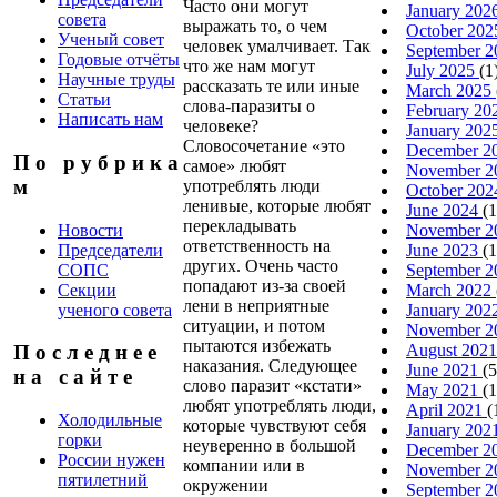
Часто они могут
January 202
совета
выражать то, о чем
October 20
Ученый совет
человек умалчивает. Так
September 
Годовые отчёты
что же нам могут
July 2025
(1
Научные труды
рассказать те или иные
March 2025
Статьи
слова-паразиты о
February 2
Написать нам
человеке?
January 202
Словосочетание «это
December 2
П о р у б р и к а
самое» любят
November 
м
употреблять люди
October 20
ленивые, которые любят
June 2024
(1
перекладывать
Новости
November 
ответственность на
Председатели
June 2023
(1
других. Очень часто
СОПС
September 
попадают из-за своей
Секции
March 2022
лени в неприятные
ученого совета
January 202
ситуации, и потом
November 
пытаются избежать
August 202
П о с л е д н е е
наказания. Следующее
June 2021
(5
н а с а й т е
слово паразит «кстати»
May 2021
(1
любят употреблять люди,
April 2021
(
Холодильные
которые чувствуют себя
January 202
горки
неуверенно в большой
December 2
России нужен
компании или в
November 
пятилетний
окружении
September 