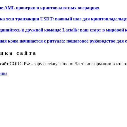
ие AML проверки в криптовалютных операциях
ка хеш транзакции USDT: важный шаг для криптовладельце
диняйтесь к дружной команде Lactalis: ваш старт в мировой
ная кожа начинается с ритуала: пошаговое руководство для 
 и к а с а й т а
йт СОПС РФ - sopssecretary.narod.ru Часть информации взята от