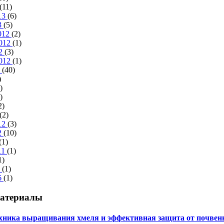
(11)
013
(6)
3
(5)
012
(2)
2012
(1)
12
(3)
2012
(1)
2
(40)
)
)
)
2)
(2)
012
(3)
2
(10)
(1)
11
(1)
1)
8
(1)
6
(1)
материалы
хника выращивания хмеля и эффективная защита от почвен