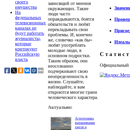
своего
зависящий от мнения
имущества
Значен
окружающих. Такие
На
люди часто
федеральных
оправдываются, боятся
Провер
телевизионных
обязательств и любят
каналах не
перекладывать свои
Присое
будут работать
проблемы. И, конечно
журналисты,
же, словечко «как бы»
Идеаль
которые
любят употреблять
критикуют
молодые люди, в
С т а т и с т
Российскую
основном подростки.
власть
Таким образом, они
Официальный са
неосознанно
подчеркивают свою
неопределенность в
жизни. Слушайте,
наблюдайте, и вам
откроются многие грани
человеческого характера.
Актуально:
Агротехника
выращивания
хмеля и