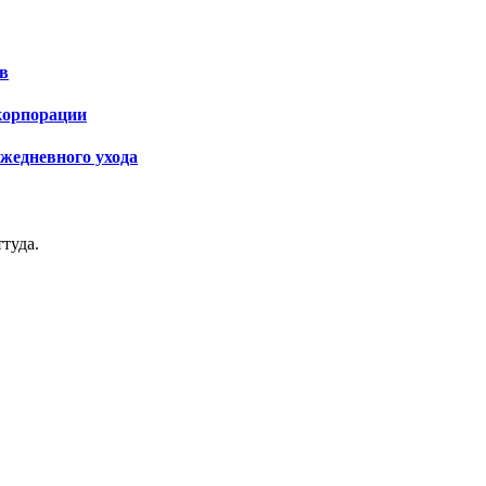
в
 корпорации
ежедневного ухода
туда.