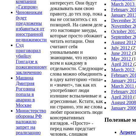
компании
интересует. Они будут
March 2013
«Газпром»
доказывать вам свою
February 2
Чиновникам
правоту, до тех пор, пока
January 201
будет
вы не согласитесь с их
December 2
предложены
позицией. На самом деле
November 
избавиться от
это настоящие зануды,
October 20
иностранной
которые просто обожают
September 
недвижимости
читать нотации. Они
August 201
Суд
считают себя
July 2012
(2
приговорил
уникальными и
June 2012
(3
убийцу
знающими, что нужно
May 2012
(1
Гонгадзе к
всем и каждому в
April 2012
(
пожизненному
отдельности. Следующие
March 2012
заключению
слова можно объединить
February 2
Машина
в одну категорию «типа»
January 201
Дмитрия
и «значит», так как их
March 2011
Рогозина
употребляют люди
February 20
попала в
излишне вспыльчивые и
April 2010
(
аварию в
агрессивные. Кстати, как
August 200
Москве
ни странно, эти же слова
January 200
Министерство
любят произносить люди
обороны РФ
консервативных
Полезные 
наложило
взглядов. «Просто» -
запрет на
перед нами предстает
Агроте
реализацию
человек, слишком