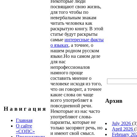
Некоторые люди
посвящают свою жизнь,
для того чтобы по
невербальным знакам
читать человека как
раскрытую книгу. В этой
статье будут раскрыты
самые
интересные факты
о языках
, а точнее, о
нашем родном русском
языке.Но на самом деле
для нас
непрофессионалов
намного проще
составить мнение о
человеке исходя из того,
что он говорит, а точнее
какие слова он чаще
Архив
всего употребляет в
повседневной речи.
Н а в и г а ц и я
Некоторые из нас часто
употребляют слова-
Главная
паразиты, которые не
July 2026
(3
О сайте
только засоряют речь, но
April 2026
(
«СОПС»
и имеют свой смысл.
February 2
Председатели