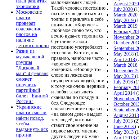
план развития
малознакомых людей.
August 202
экономики
Такой человек постоянно
July 2020
(1
Московские
пытается выделиться из
March 2020
власти
толпы и привлечь к себе
May 2019
(1
проверят
внимание. «Короче» -
March 2019
содержание
любимое слово тех, кто
February 2
блогов на
вечно куда-то торопится.
November 
наличие
Суетливые люди
October 20
детского порно
постоянно употребляют
September 
Разин из
это слово. Кстати, как
May 2018
(1
музыкальной
правило, наиболее часто
April 2018
(
группы
«короче» говорят
March 2018
"Ласковый
холерики. «Вообще-то» -
December 2
май" 4 февраля
слово из лексикона
May 2017
(1
сможет
неуверенных людей, они
July 2016
(1
получить
к тому же очень нервные
February 2
партийный
и любят закатывать
April 2014
(
билет "Единой
скандалы по поводу и
November 
России"
без. Следующее
October 20
Украинские
словосочетание паразит
September 
власти смогли
«на самом деле» выдает
August 201
найти повод,
тех людей, которые
July 2013
(2
чтобы
ставят свое мнение на
June 2013
(5
выдвинуть иск
первое место, мнение
May 2013
(1
против
других людей их мало
April 2013
(