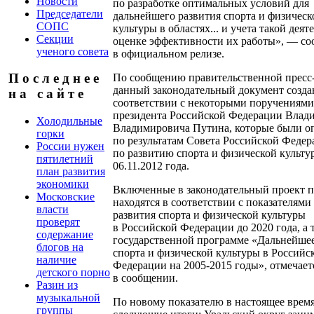
Новости
по разработке оптимальных условий для
Председатели
дальнейшего развития спорта и физическ
СОПС
культуры в областях... и учета такой деят
Секции
оценке эффективности их работы», — со
ученого совета
в официальном релизе.
П о с л е д н е е
По сообщению правительственной пресс
данный законодательный документ созда
н а с а й т е
соответствии с некоторыми поручениями
президента Российской Федерации Влад
Холодильные
Владимировича Путина, которые были о
горки
по результатам Совета Российской Феде
России нужен
по развитию спорта и физической культу
пятилетний
06.11.2012 года.
план развития
экономики
Включенные в законодательный проект п
Московские
находятся в соответствии с показателями
власти
развития спорта и физической культуры
проверят
в Российской Федерации до 2020 года, а 
содержание
государственной программе «Дальнейшее
блогов на
спорта и физической культуры в Российс
наличие
Федерации на 2005-2015 годы», отмечает
детского порно
в сообщении.
Разин из
музыкальной
По новому показателю в настоящее врем
группы