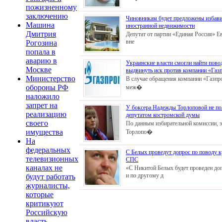
пожизненному
заключению
Чиновникам будет предложены избави
Машина
иностранной недвижимости
Дмитрия
Депутат от партии «Единая Россия» Е
вне
Рогозина
попала в
аварию в
Украинские власти смогли найти пово
Москве
выдвинуть иск против компании «Газ
Министерство
В случае обращения компании «Газпр
обороны РФ
меж�
наложило
запрет на
У боксера Надежды Торлоповой не по
реализацию
депутатом костромской думы
своего
По данным избирательной комиссии, 
имущества
Торлопо�
На
федеральных
С Белых проведут допрос по поводу к
телевизионных
СПС
каналах не
«С Никитой Белых будет проведен до
и по другому д
будут работать
журналисты,
которые
критикуют
Российскую
власть