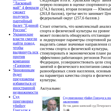
следующие итоги: Уральский округ зани
"Ласковый
первую позицию в оценке спортивного р
май" 4 февраля
(274,3 баллов), вторая позиция — Южны
сможет
(263,8 баллов), третье место занимает Ц
получить
федеральный округ (257,6 баллов.)
партийный
билет "Единой
Стоит отметить, что комплексный анализ
России"
спорта и физической культуры на уровне
Украинские
может позволить обнаружить отстающие
власти смогли
и лидирующие параметры спортивной ра
найти повод,
выделять самые значимые направления с
чтобы
системы спорта и физической культуры,
выдвинуть иск
стимулировать в экономическом плане ра
против
эффективно работающих регионов Росси
компании
Федерации, усовершенствовать цели сп
«Газпром»
занятий и физического воспитания самы
Чиновникам
разнообразных слоев населения, основы
будет
на параметрах качества спорта и физичес
предложены
культуры.
избавиться от
иностранной
Актуально:
недвижимости
Суд
Суд приговорил убийцу Гонгадзе к п
приговорил
заключению
убийцу
Не так давно киевский суд Печерского
Гонгадзе к
Ал�