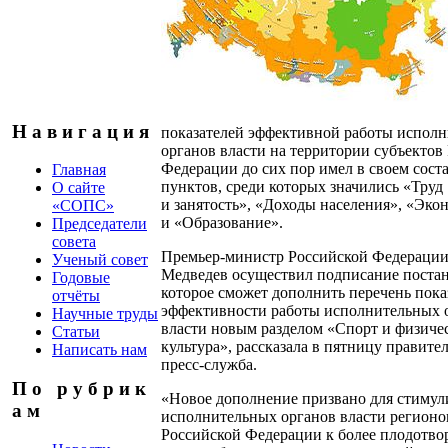
Н а в и г а ц и я
показателей эффективной работы испол
органов власти на территории субъектов
Федерации до сих пор имел в своем сост
Главная
пунктов, среди которых значились «Труд
О сайте
и занятость», «Доходы населения», «Эко
«СОПС»
и «Образование».
Председатели
совета
Премьер-министр Российской Федерации
Ученый совет
Медведев осуществил подписание постан
Годовые
которое сможет дополнить перечень пока
отчёты
эффективности работы исполнительных 
Научные труды
власти новым разделом «Спорт и физиче
Статьи
культура», рассказала в пятницу правите
Написать нам
пресс-служба.
П о р у б р и к
«Новое дополнение призвано для стимул
а м
исполнительных органов власти регионо
Российской Федерации к более плодотво