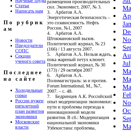
Ju
Научные труды
размещения производительных
Статьи
Ma
сил. Экономист, 2007, № 3.
Написать нам
3. Арбатов А.А.
Ap
Энергетическая безопасность –
П о р у б р и к
Ja
это созависимость. Нефть
России, №1, 2007
а м
De
4. Арбатов А.А.
No
Штокмановский вызов.
Новости
Политический журнал, № 23
Председатели
Se
(166) / 13 августа 2007.
СОПС
Au
5. Арбатов А.А. Нельзя ждать,
Секции
пока жареный петух клюнет.
ученого совета
Ju
Политический журнал, № 30
Ma
(173) / 29 октября 2007
П о с л е д н е е
6. Арбатов А.А.
Ma
н а с а й т е
Полимагистраль: за и против.
Ma
Forum International, М., №7,
Холодильные
2007. – с. 48.
Fe
горки
7. Бедринцев А.К. Российский
России нужен
No
опыт модернизации экономики:
пятилетний
пути и проблемы перехода к
Oc
план развития
инновационной модели
экономики
Se
развития. В сб.: Модернизация
Московские
национальной экономики
Ma
власти
Узбекистана: проблемы,