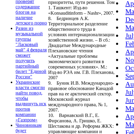
проверят
Ap
приоритеты, пути решения. Том
содержание
1. Ташкент: Изд-во
Ma
блогов на
«Konsauditinform – Nashr», 2007.
наличие
De
8. Бедринцев А.К.
детского порно
Территориальное разделение
Ma
Разин из
общественного труда в
музыкальной
Ju
условиях интернационализации
группы
хозяйственной жизни. – В сб.:
Fe
"Ласковый
Двадцатые Международные
май" 4 февраля
Ap
Плехановские чтения
сможет
«Актуальные проблемы
No
получить
экономического развития в
партийный
Oc
современных условиях». М.:
билет "Единой
Изд-во РЭА им. Г.В. Плеханова,
Se
России"
2007
Украинские
Au
9. Буник И.В. Международно-
власти смогли
правовое обоснование Канадой
Ju
найти повод,
прав на ее арктический сектор.
чтобы
Ju
Московский журнал
выдвинуть иск
международного права, № 1,
Ma
против
2007.
компании
Ap
10. Варнавский В.Г., Е.
«Газпром»
Фирсанова, А. Гришко, Е.
Ma
Чиновникам
Шестакова и др. Реформа ЖКХ:
будет
Fe
управляющие компании и