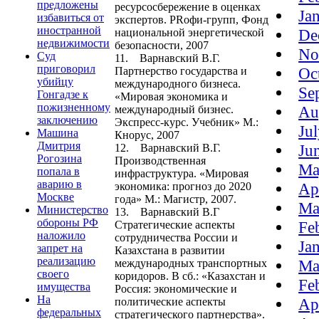
предложены
ресурсосбережение в оценках
Ja
избавиться от
экспертов. PRофи-групп, Фонд
иностранной
De
национальной энергетической
недвижимости
безопасности, 2007
No
Суд
11. Варнавский В.Г.
приговорил
Oc
Партнерство государства и
убийцу
международного бизнеса.
Se
Гонгадзе к
«Мировая экономика и
пожизненному
Au
международный бизнес.
заключению
Экспресс-курс. Учебник» М.:
Ju
Машина
Кнорус, 2007
Дмитрия
Ju
12. Варнавский В.Г.
Рогозина
Производственная
Ma
попала в
инфраструктура. «Мировая
аварию в
Ap
экономика: прогноз до 2020
Москве
года» М.: Магистр, 2007.
Ma
Министерство
13. Варнавский В.Г
обороны РФ
Fe
Стратегические аспекты
наложило
сотрудничества России и
Ja
запрет на
Казахстана в развитии
реализацию
Ma
международных транспортных
своего
коридоров. В сб.: «Казахстан и
Fe
имущества
Россия: экономические и
На
Ap
политические аспекты
федеральных
стратегического партнерства».