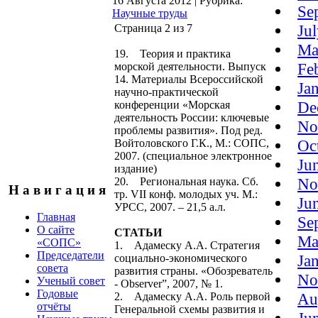
16 Августа 2012
|
Рубрика:
Se
Научные труды
Ju
Страница 2 из 7
Ma
19. Теория и практика
Fe
морской деятельности. Выпуск
14. Материалы Всероссийской
Ja
научно-практической
De
конференции «Морская
деятельность России: ключевые
No
проблемы развития». Под ред.
Oc
Войтоловского Г.К., М.: СОПС,
2007. (специальное электронное
Ju
издание)
No
20. Региональная наука. Сб.
Н а в и г а ц и я
тр. VII конф. молодых уч. М.:
Ju
УРСС, 2007. – 21,5 а.л.
Главная
Se
О сайте
СТАТЬИ
Ma
«СОПС»
1. Адамеску А.А. Стратегия
Председатели
Ja
социально-экономического
совета
развития страны. «Обозреватель
No
Ученый совет
- Observer”, 2007, № 1.
Годовые
Au
2. Адамеску А.А. Роль первой
отчёты
Генеральной схемы развития и