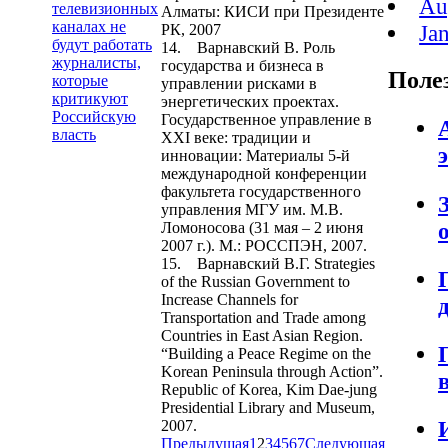
Au
телевизионных
Алматы: КИСИ при Президенте
каналах не
Ja
РК, 2007
будут работать
14. Варнавский В. Роль
журналисты,
государства и бизнеса в
Поле
которые
управлении рисками в
критикуют
энергетических проектах.
Российскую
Государственное управление в
власть
XXI веке: традиции и
инновации: Материалы 5-й
международной конференции
факультета государственного
управления МГУ им. М.В.
Ломоносова (31 мая – 2 июня
2007 г.). М.: РОССПЭН, 2007.
15. Варнавский В.Г. Strategies
of the Russian Government to
Increase Channels for
Transportation and Trade among
Countries in East Asian Region.
“Building a Peace Regime on the
Korean Peninsula through Action”.
Republic of Korea, Kim Dae-jung
Presidential Library and Museum,
2007.
Предыдущая
1
2
3
4
5
6
7
Следующая