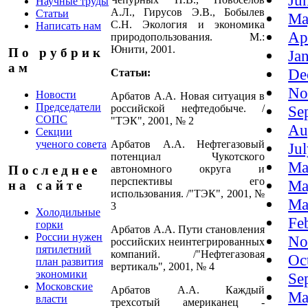
Ju
Научные труды
А.Л., Гирусов Э.В., Бобылев
Статьи
Ma
С.Н. Экология и экономика
Написать нам
Ap
природопользования. М.:
Юнити, 2001.
П о р у б р и к
Ja
а м
De
Статьи:
No
Новости
Арбатов А.А. Новая ситуация в
Председатели
российской нефтедобыче. /
Se
СОПС
"ТЭК", 2001, № 2
Au
Секции
ученого совета
Арбатов А.А. Нефтегазовый
Ju
потенциал Чукотского
Ma
автономного округа и
П о с л е д н е е
перспективы его
Ma
н а с а й т е
использования. /"ТЭК", 2001, №
Ma
3
Холодильные
Fe
горки
Арбатов А.А. Пути становления
России нужен
No
российских неинтегрированных
пятилетний
компаний. /"Нефтегазовая
Oc
план развития
вертикаль", 2001, № 4
экономики
Se
Московские
Арбатов А.А. Каждый
Ma
власти
трехсотый американец -