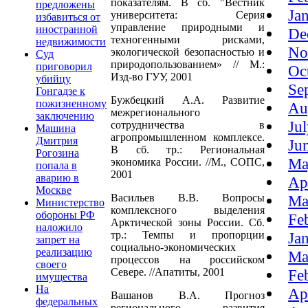
показателям. В сб. "Вестник
предложены
Ja
университета: Серия
избавиться от
управление природными и
иностранной
De
техногенными рисками,
недвижимости
No
экологической безопасностью и
Суд
природопользованием» // М.:
приговорил
Oc
Изд-во ГУУ, 2001
убийцу
Se
Гонгадзе к
Бужбецкий А.А. Развитие
пожизненному
Au
межрегионального
заключению
Ju
сотрудничества в
Машина
агропромышленном комплексе.
Дмитрия
Ju
В сб. тр.: Региональная
Рогозина
Ma
экономика России. //М., СОПС,
попала в
2001
аварию в
Ap
Москве
Васильев В.В. Вопросы
Ma
Министерство
комплексного выделения
обороны РФ
Fe
Арктической зоны России. Сб.
наложило
тр.: Темпы и пропорции
Ja
запрет на
социально-экономических
реализацию
Ma
процессов на российском
своего
Севере. //Апатиты, 2001
Fe
имущества
На
Ap
Вашанов В.А. Прогноз
федеральных
регионального развития